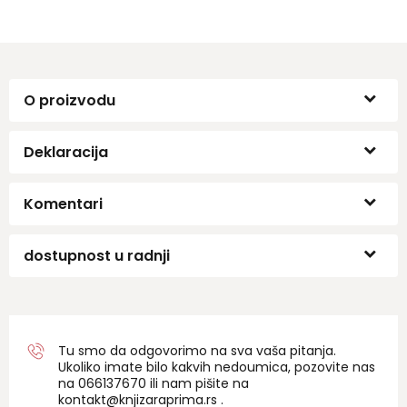
O proizvodu
Deklaracija
Komentari
dostupnost u radnji
Tu smo da odgovorimo na sva vaša pitanja.
Ukoliko imate bilo kakvih nedoumica, pozovite nas
na 06
6137670
ili nam pišite na
kontakt@knjizaraprima.rs
.