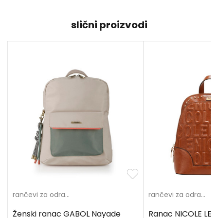
slični proizvodi
%
rančevi za odrasle
rančevi za odrasle
Ženski ranac GABOL Nayade
Ranac NICOLE LEE