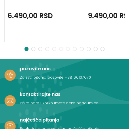
6.490,00
RSD
9.490,00
RS
1
2
3
4
5
6
7
8
9
10
11
12
pozovite nas
Za sva pitanja pozovite
+38166137670
kontaktirajte nas
Pišite nam ukoliko imate neke nedoumice
najčešća pitanja
Pogledajte odgovore na najčešća pitanja