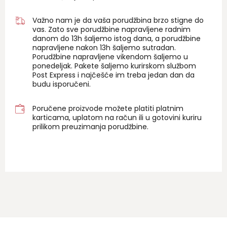
Važno nam je da vaša porudžbina brzo stigne do
vas. Zato sve porudžbine napravljene radnim
danom do 13h šaljemo istog dana, a porudžbine
napravljene nakon 13h šaljemo sutradan.
Porudžbine napravljene vikendom šaljemo u
ponedeljak. Pakete šaljemo kurirskom službom
Post Express i najčešće im treba jedan dan da
budu isporučeni.
Poručene proizvode možete platiti platnim
karticama, uplatom na račun ili u gotovini kuriru
prilikom preuzimanja porudžbine.