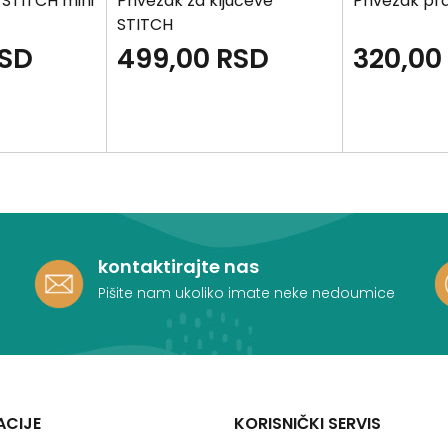
 STITCH mini
Privezak za ključeve
Privezak pr
STITCH
SD
499,00
RSD
320,00
kontaktirajte nas
Pišite nam ukoliko imate neke nedoumice
ACIJE
KORISNIČKI SERVIS