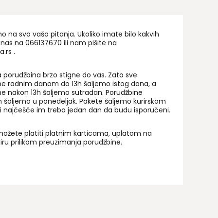
na sva vaša pitanja. Ukoliko imate bilo kakvih
 nas na 06
6137670
ili nam pišite na
a.rs
.
 porudžbina brzo stigne do vas. Zato sve
ne radnim danom do 13h šaljemo istog dana, a
ne nakon 13h šaljemo sutradan. Porudžbine
 šaljemo u ponedeljak. Pakete šaljemo kurirskom
i najčešće im treba jedan dan da budu isporučeni.
ožete platiti platnim karticama, uplatom na
uriru prilikom preuzimanja porudžbine.