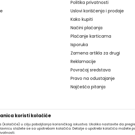
Politika privatnosti
je
Uslovi korišćenja i prodaje
Kako kupiti
Načini plaćanja
Plaćanje karticama
Isporuka
Zamena artikla za drugi
Reklamacije
Povraćaj sredstava
Pravo na odustajanje
Najčešća pitanja
nica koristi kolačiće
es (kolačiće) u cilju poboljšanja korisničkog iskustva. Ukoliko nastavite da pregle
davnicu slažete se sa upotrebom kolačića. Detalje o upotrebi kolačića možete p
ivatnosti.