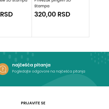
ase 3D štampa
Privezak pingvin 3D
Privezak
štampa
štampa
RSD
320,00
RSD
320,
najčešća pitanja
Pogledajte odgovore na najčešća pitanja
PRIJAVITE SE