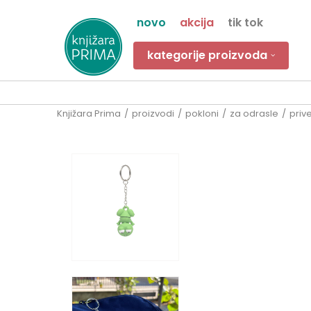
novo
akcija
tik tok
kategorije proizvoda
Knjižara Prima
proizvodi
pokloni
za odrasle
priv