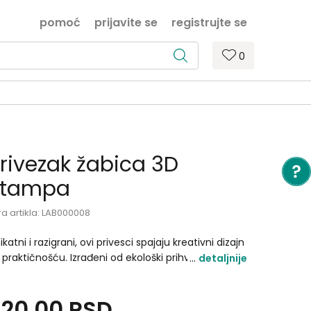
pomoć
prijavite se
registrujte se
0
rivezak žabica 3D
štampa
ra artikla:
LAB000008
ikatni i razigrani, ovi privesci spajaju kreativni dizajn
 praktičnošću. Izrađeni od ekološki prihvatljive bio
detaljnije
astike, bezbedni su za sve uzraste i dolaze u
eciznim oblicima i živopisnim bojama. Savršen izbor
320,00
RSD
 one koji žele da istaknu stil uz brigu o planeti!.