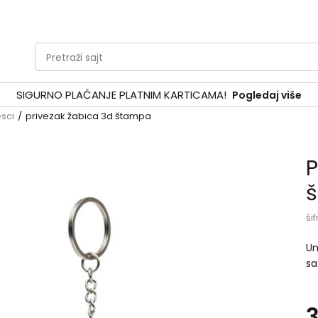
Pretraži sajt
SIGURNO PLAĆANJE PLATNIM KARTICAMA!
Pogledaj više
esci
privezak žabica 3d štampa
P
šif
Un
sa
pl
pr
za