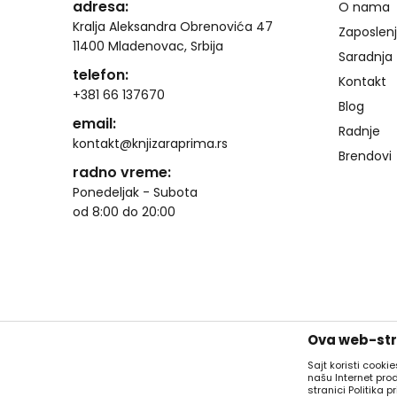
adresa:
O nama
Kralja Aleksandra Obrenovića 47
Zaposlen
11400 Mladenovac, Srbija
Saradnja
telefon:
Kontakt
+381 66 137670
Blog
email:
Radnje
kontakt@knjizaraprima.rs
Brendovi
radno vreme:
Ponedeljak - Subota
od 8:00 do 20:00
Ova web-stra
Sajt koristi cooki
našu Internet pro
stranici Politika pr