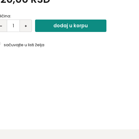
ličina:
dodaj u korpu
sačuvajte u listi želja