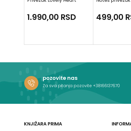
icorn
Privezak Lovely Heart
Notes privezak
D
1.990,00
RSD
499,00
R
pozovite nas
Za sva pitanja pozovite
+38166137670
KNJIŽARA PRIMA
INFORM