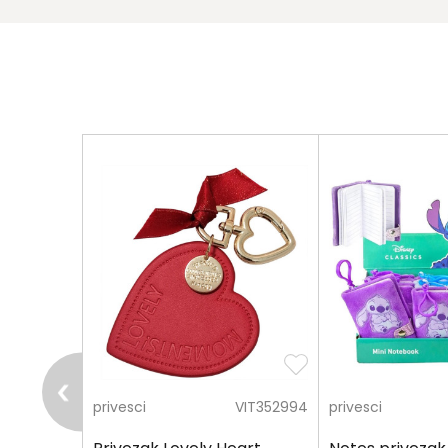
pošalji
STA711256
privesci
VIT352994
privesci