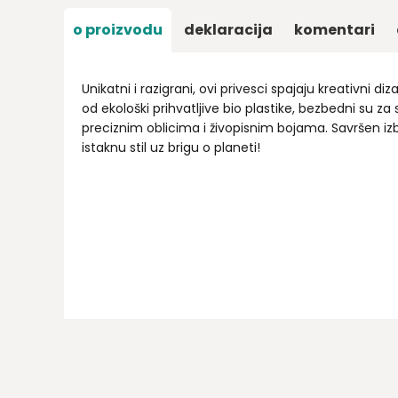
o proizvodu
deklaracija
komentari
Unikatni i razigrani, ovi privesci spajaju kreativni di
od ekološki prihvatljive bio plastike, bezbedni su za
preciznim oblicima i živopisnim bojama. Savršen izb
istaknu stil uz brigu o planeti!
Ime/Nadimak
Email
Poruka