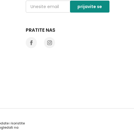
prijavite se
PRATITE NAS
date i koristite
ogledati na