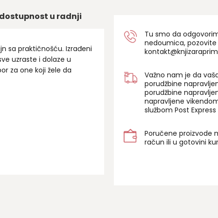
dostupnost u radnji
Tu smo da odgovorimo 
nedoumica, pozovite
zajn sa praktičnošću. Izrađeni
kontakt@knjizaraprim
 sve uzraste i dolaze u
or za one koji žele da
Važno nam je da vaša
porudžbine napravlje
porudžbine napravlje
napravljene vikendom
službom Post Express 
Poručene proizvode m
račun ili u gotovini k