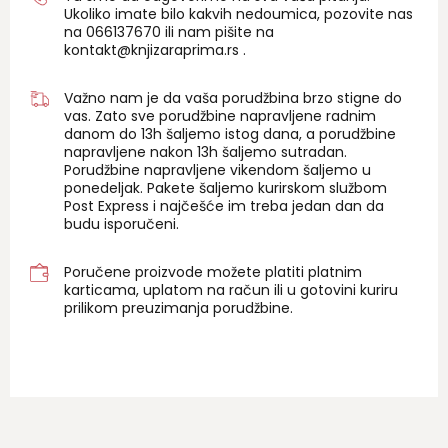
Ukoliko imate bilo kakvih nedoumica, pozovite nas
na 06
6137670
ili nam pišite na
kontakt@knjizaraprima.rs
.
Važno nam je da vaša porudžbina brzo stigne do
vas. Zato sve porudžbine napravljene radnim
danom do 13h šaljemo istog dana, a porudžbine
napravljene nakon 13h šaljemo sutradan.
Porudžbine napravljene vikendom šaljemo u
ponedeljak. Pakete šaljemo kurirskom službom
Post Express i najčešće im treba jedan dan da
budu isporučeni.
Poručene proizvode možete platiti platnim
karticama, uplatom na račun ili u gotovini kuriru
prilikom preuzimanja porudžbine.