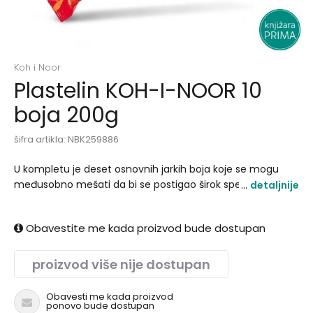
Koh i Noor
Plastelin KOH-I-NOOR 10
boja 200g
šifra artikla:
NBK259886
U kompletu je deset osnovnih jarkih boja koje se mogu
međusobno mešati da bi se postigao širok spektar nijansi.
detaljnije
zuzetno mek i lak za oblikovanje idealan za školsku i
predškolsku upotrebu..
Obavestite me kada proizvod bude dostupan
proizvod više nije dostupan
Obavesti me kada proizvod
ponovo bude dostupan