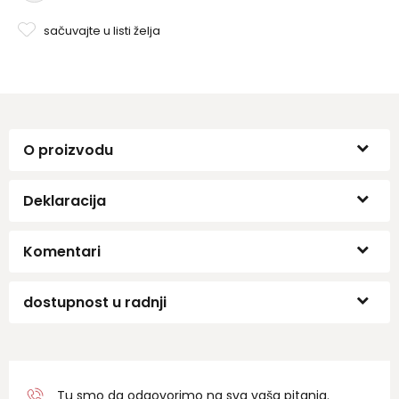
sačuvajte u listi želja
O proizvodu
Deklaracija
Komentari
dostupnost u radnji
Tu smo da odgovorimo na sva vaša pitanja.