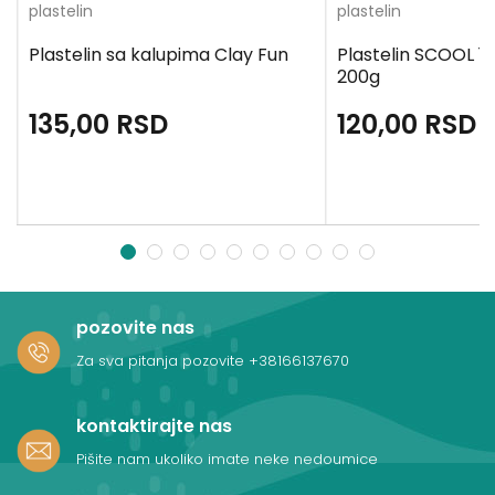
plastelin
plastelin
Plastelin sa kalupima Clay Fun
Plastelin SCOOL 10
200g
135,00
RSD
120,00
RSD
1
2
3
4
5
6
7
8
9
10
pozovite nas
Za sva pitanja pozovite
+38166137670
kontaktirajte nas
Pišite nam ukoliko imate neke nedoumice