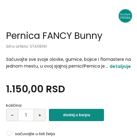
Pernica FANCY Bunny
šifra artikla:
STA118191
Sačuvajte sve svoje olovke, gumice, bojice i flomastere na
jednom mestu, u ovoj sjajnoj pernici!Pernica je modernog
detaljnije
dizajna, kreirana prvenstveno za tinejdžere..
1.150,00
RSD
količina:
dodaj u korpu
sačuvajte u listi želja