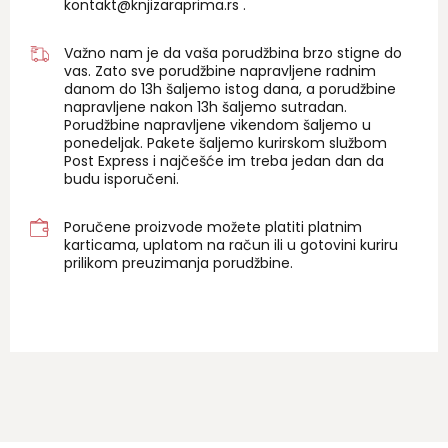
kontakt@knjizaraprima.rs
.
Važno nam je da vaša porudžbina brzo stigne do
vas. Zato sve porudžbine napravljene radnim
danom do 13h šaljemo istog dana, a porudžbine
napravljene nakon 13h šaljemo sutradan.
Porudžbine napravljene vikendom šaljemo u
ponedeljak. Pakete šaljemo kurirskom službom
Post Express i najčešće im treba jedan dan da
budu isporučeni.
Poručene proizvode možete platiti platnim
karticama, uplatom na račun ili u gotovini kuriru
prilikom preuzimanja porudžbine.