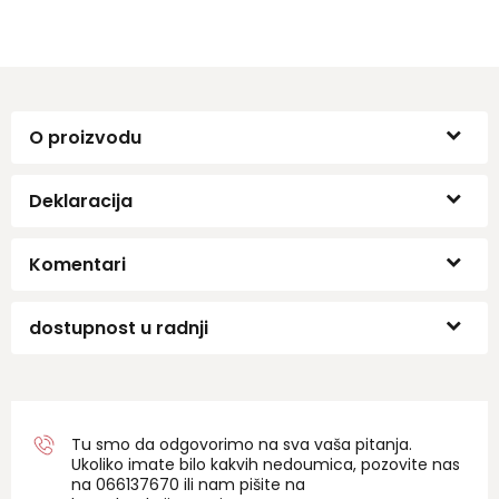
O proizvodu
Deklaracija
Komentari
dostupnost u radnji
Tu smo da odgovorimo na sva vaša pitanja.
Ukoliko imate bilo kakvih nedoumica, pozovite nas
na 06
6137670
ili nam pišite na