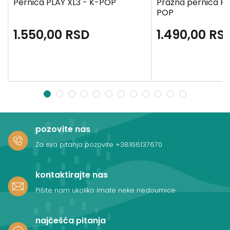
Pernica PLAY XL3 - K-POP
Prazna pernica PL
POP
1.550,00
RSD
1.490,00
RS
1
2
3
4
5
6
7
8
9
10
11
12
pozovite nas
Za sva pitanja pozovite
+38166137670
kontaktirajte nas
Pišite nam ukoliko imate neke nedoumice
najčešća pitanja