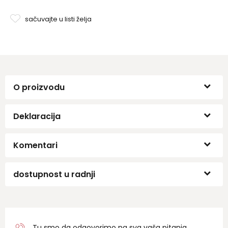
sačuvajte u listi želja
O proizvodu
Deklaracija
Komentari
dostupnost u radnji
Tu smo da odgovorimo na sva vaša pitanja.