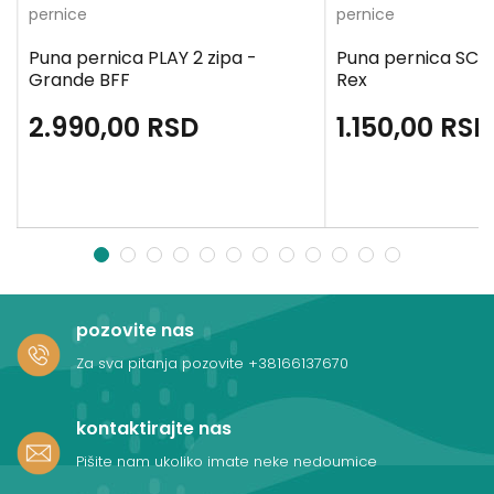
pernice
pernice
Puna pernica PLAY 2 zipa -
Puna pernica SCOO
Grande BFF
Rex
2.990,00
RSD
1.150,00
RSD
1
2
3
4
5
6
7
8
9
10
11
12
pozovite nas
Za sva pitanja pozovite
+38166137670
kontaktirajte nas
Pišite nam ukoliko imate neke nedoumice