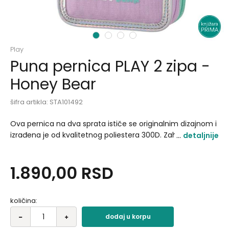
1
2
3
4
Play
Puna pernica PLAY 2 zipa -
Honey Bear
šifra artikla:
STA101492
Ova pernica na dva sprata ističe se originalnim dizajnom i
izrađena je od kvalitetnog poliestera 300D. Zahvaljujući
detaljnije
čvrstoj konstrukciji i metalnim potezačima na rajsferšlusu,
pernica je dugotrajna, praktična i laka za upotrebu..
1.890,00
RSD
količina:
dodaj u korpu