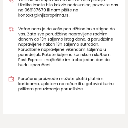
Ukoliko imate bilo kakvih nedoumica, pozovite nas
na 06
6137670
ili nam pišite na
kontakt@knjizaraprima.rs
.
Važno nam je da vaša porudžbina brzo stigne do
vas. Zato sve porudžbine napravljene radnim
danom do 13h šaljemo istog dana, a porudžbine
napravljene nakon 13h šaljemo sutradan.
Porudžbine napravljene vikendom šaljemo u
ponedeljak. Pakete šaljemo kurirskom službom
Post Express i najčešće im treba jedan dan da
budu isporučeni.
Poručene proizvode možete platiti platnim
karticama, uplatom na račun ili u gotovini kuriru
prilikom preuzimanja porudžbine.