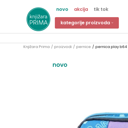
novo
akcija
tik tok
kategorije proizvoda
Knjižara Prima
proizvodi
pernice
pernica play b64 