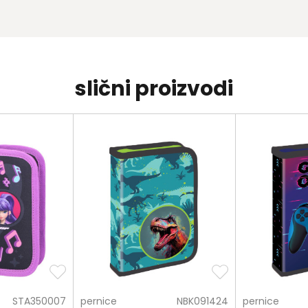
slični proizvodi
STA350007
pernice
NBK091424
pernice