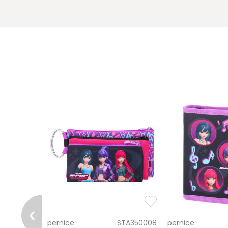
pošalji
NBK091608
pernice
STA350008
pernice