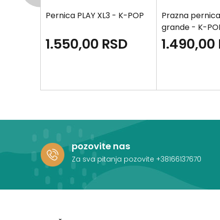
OL 3 zipa
Pernica PLAY XL3 - K-POP
Prazna pernica
grande - K-PO
SD
1.550,00
RSD
1.490,00
pozovite nas
Za sva pitanja pozovite
+38166137670