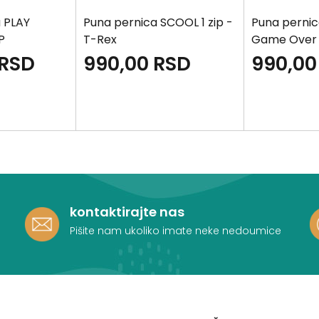
 PLAY
Puna pernica SCOOL 1 zip -
Puna pernic
P
T-Rex
Game Over
RSD
990,00
RSD
990,00
kontaktirajte nas
Pišite nam ukoliko imate neke nedoumice