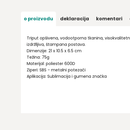
o proizvodu
deklaracija
komentari
Triput opšivena, vodootporna tkanina, visokvalitetni
izdržlljiva, štampana postava.
Dimenzije: 21 x 10.5 x 6.5 cm
Težina: 75g
Materijal: poliester 600D
Ziperi: SBS - metalni potezači
Aplikacija: Sublimacija i gumena značka
Ime/Nadimak
Email
Poruka