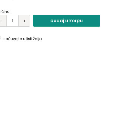
ličina:
dodaj u korpu
sačuvajte u listi želja