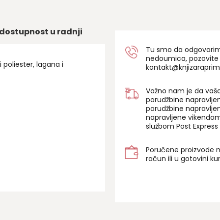
dostupnost u radnji
Tu smo da odgovorimo 
nedoumica, pozovite
 poliester, lagana i
kontakt@knjizaraprim
Važno nam je da vaša
porudžbine napravlje
porudžbine napravlje
napravljene vikendom
službom Post Express 
Poručene proizvode m
račun ili u gotovini k