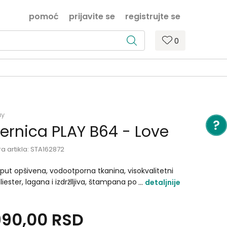
pomoć
prijavite se
registrujte se
0
ay
ernica PLAY B64 - Love
ra artikla:
STA162872
iput opšivena, vodootporna tkanina, visokvalitetni
liester, lagana i izdržlljiva, štampana postava.
detaljnije
menzije: 21 x 10.5 x 6.5 cm Težina: 75g Materijal:
liester 600D Ziperi: SBS - metalni potezači
990,00
RSD
likacija: Sublimacija i gumena značka.