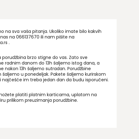
na sva vaša pitanja. Ukoliko imate bilo kakvih
 nas na 06
6137670
ili nam pišite na
a.rs
.
 porudžbina brzo stigne do vas. Zato sve
ne radnim danom do 13h šaljemo istog dana, a
ne nakon 13h šaljemo sutradan. Porudžbine
 šaljemo u ponedeljak. Pakete šaljemo kurirskom
i najčešće im treba jedan dan da budu isporučeni.
ožete platiti platnim karticama, uplatom na
uriru prilikom preuzimanja porudžbine.