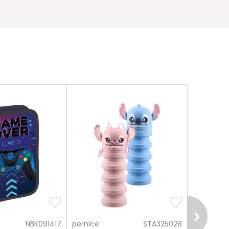
NBK091417
pernice
STA325028
pernice