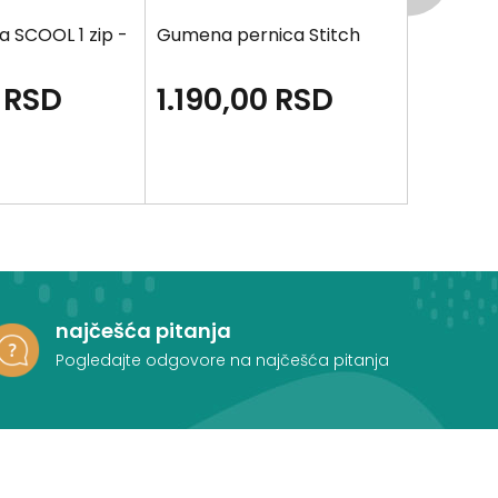
a SCOOL 1 zip -
Gumena pernica Stitch
Pernica
Zvezda
RSD
1.190,00
RSD
1.290
najčešća pitanja
Pogledajte odgovore na najčešća pitanja