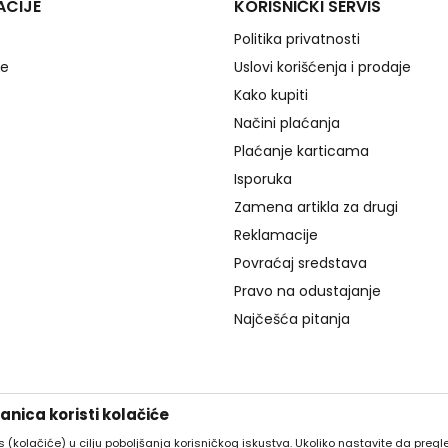
ACIJE
KORISNIČKI SERVIS
Politika privatnosti
je
Uslovi korišćenja i prodaje
Kako kupiti
Načini plaćanja
Plaćanje karticama
Isporuka
Zamena artikla za drugi
Reklamacije
Povraćaj sredstava
Pravo na odustajanje
Najčešća pitanja
nica koristi kolačiće
es (kolačiće) u cilju poboljšanja korisničkog iskustva. Ukoliko nastavite da pregle