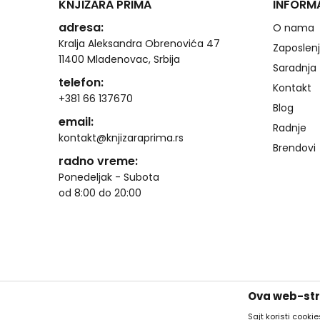
KNJIŽARA PRIMA
INFORM
adresa:
O nama
Kralja Aleksandra Obrenovića 47
Zaposlen
11400 Mladenovac, Srbija
Saradnja
telefon:
Kontakt
+381 66 137670
Blog
email:
Radnje
kontakt@knjizaraprima.rs
Brendovi
radno vreme:
Ponedeljak - Subota
od 8:00 do 20:00
Ova web-stra
Sajt koristi cooki