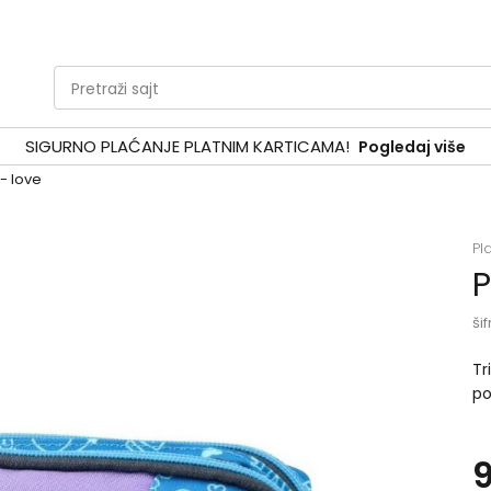
Pretraži sajt
SIGURNO PLAĆANJE PLATNIM KARTICAMA!
Pogledaj više
- love
Pl
P
šif
Tr
po
Di
po
Ap