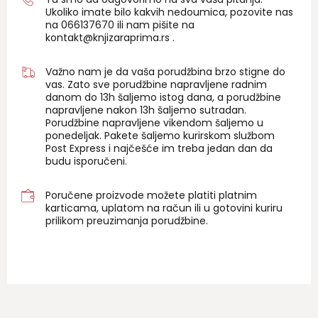
Ukoliko imate bilo kakvih nedoumica, pozovite nas
na 06
6137670
ili nam pišite na
kontakt@knjizaraprima.rs
.
Važno nam je da vaša porudžbina brzo stigne do
vas. Zato sve porudžbine napravljene radnim
danom do 13h šaljemo istog dana, a porudžbine
napravljene nakon 13h šaljemo sutradan.
Porudžbine napravljene vikendom šaljemo u
ponedeljak. Pakete šaljemo kurirskom službom
Post Express i najčešće im treba jedan dan da
budu isporučeni.
Poručene proizvode možete platiti platnim
karticama, uplatom na račun ili u gotovini kuriru
prilikom preuzimanja porudžbine.