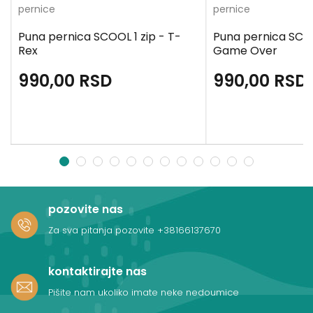
pernice
pernice
Puna pernica SCOOL 1 zip - T-
Puna pernica SCOO
Rex
Game Over
990,00
RSD
990,00
RSD
1
2
3
4
5
6
7
8
9
10
11
12
pozovite nas
Za sva pitanja pozovite
+38166137670
kontaktirajte nas
Pišite nam ukoliko imate neke nedoumice