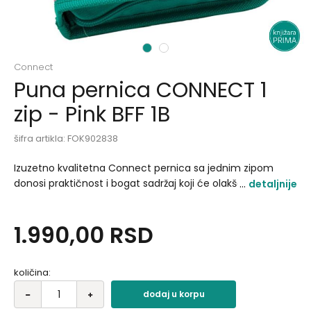
1
2
Connect
Puna pernica CONNECT 1
zip - Pink BFF 1B
šifra artikla:
FOK902838
Izuzetno kvalitetna Connect pernica sa jednim zipom
donosi praktičnost i bogat sadržaj koji će olakšati
detaljnije
svakodnevne školske obaveze. Kompaktna i prostrana,
omogućava urednu organizaciju pribora i jednostavno
1.990,00
RSD
korišćenje tokom cele školske godine..
količina:
dodaj u korpu