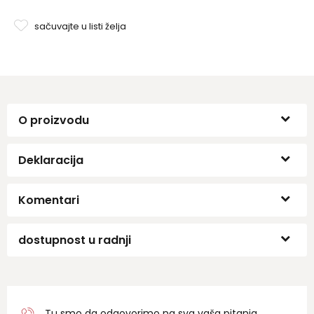
sačuvajte u listi želja
O proizvodu
Deklaracija
Komentari
dostupnost u radnji
Tu smo da odgovorimo na sva vaša pitanja.