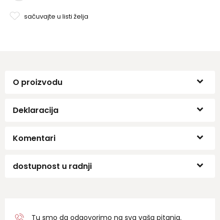
sačuvajte u listi želja
O proizvodu
Deklaracija
Komentari
dostupnost u radnji
Tu smo da odgovorimo na sva vaša pitanja.