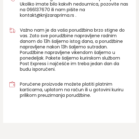
Ukoliko imate bilo kakvih nedoumica, pozovite nas
na 06
6137670
ili nam pišite na
kontakt@knjizaraprima.rs
.
Važno nam je da vaša porudžbina brzo stigne do
vas. Zato sve porudžbine napravljene radnim
danom do 13h šaljemo istog dana, a porudžbine
napravljene nakon 13h šaljemo sutradan.
Porudžbine napravljene vikendom šaljemo u
ponedeljak. Pakete šaljemo kurirskom službom
Post Express i najčešće im treba jedan dan da
budu isporučeni.
Poručene proizvode možete platiti platnim
karticama, uplatom na račun ili u gotovini kuriru
prilikom preuzimanja porudžbine.