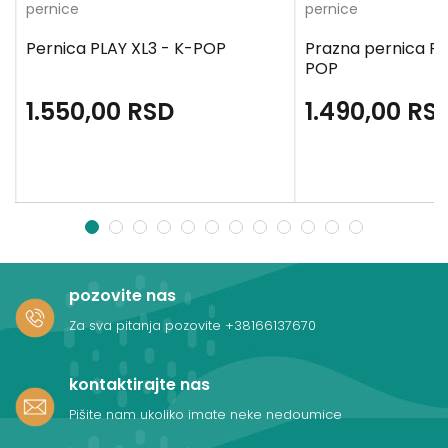
pernice
pernice
Pernica PLAY XL3 - K-POP
Prazna pernica PL
POP
1.550,00
RSD
1.490,00
RS
1
2
3
4
5
6
7
8
9
10
11
12
pozovite nas
Za sva pitanja pozovite
+38166137670
kontaktirajte nas
Pišite nam ukoliko imate neke nedoumice