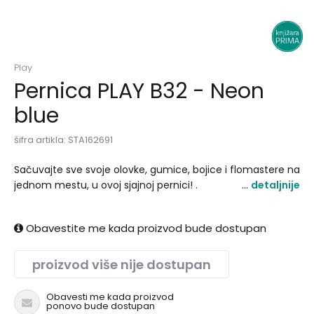
Play
Pernica PLAY B32 - Neon
blue
šifra artikla:
STA162691
Sačuvajte sve svoje olovke, gumice, bojice i flomastere na
jednom mestu, u ovoj sjajnoj pernici! .
detaljnije
Obavestite me kada proizvod bude dostupan
proizvod više nije dostupan
Obavesti me kada proizvod
ponovo bude dostupan