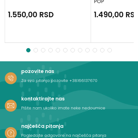
POP
1.550,00
RSD
1.490,00
RS
1
2
3
4
5
6
7
8
9
10
11
12
pozovite nas
Za sva pitanja pozovite
+38166137670
kontaktirajte nas
Pišite nam ukoliko imate neke nedoumice
najčešća pitanja
Pogledajte odgovore na najčešća pitanja