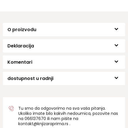
O proizvodu
Deklaracija
Komentari
dostupnost u radnji
Tu smo da odgovorimo na sva vaša pitanja.
Ukoliko imate bilo kakvih nedoumica, pozovite nas
na 06
6137670
ili nam pišite na
kontakt@knjizaraprima.rs
.