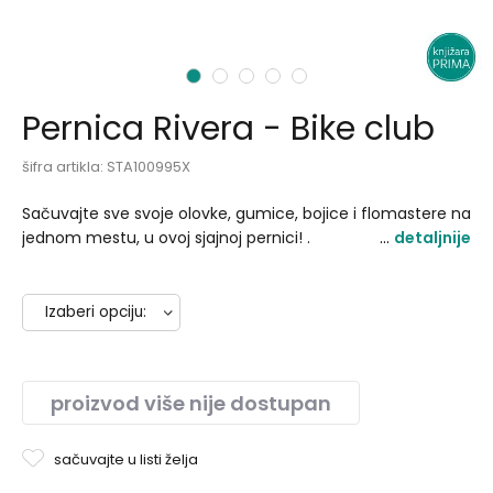
1
2
3
4
5
Pernica Rivera - Bike club
šifra artikla:
STA100995X
Sačuvajte sve svoje olovke, gumice, bojice i flomastere na
jednom mestu, u ovoj sjajnoj pernici! .
detaljnije
Izaberi opciju:
A plava
B siva
proizvod više nije dostupan
C zelena
sačuvajte u listi želja