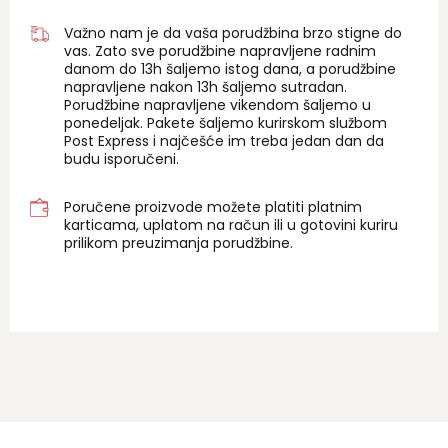
Važno nam je da vaša porudžbina brzo stigne do
vas. Zato sve porudžbine napravljene radnim
danom do 13h šaljemo istog dana, a porudžbine
napravljene nakon 13h šaljemo sutradan.
Porudžbine napravljene vikendom šaljemo u
ponedeljak. Pakete šaljemo kurirskom službom
Post Express i najčešće im treba jedan dan da
budu isporučeni.
Poručene proizvode možete platiti platnim
karticama, uplatom na račun ili u gotovini kuriru
prilikom preuzimanja porudžbine.