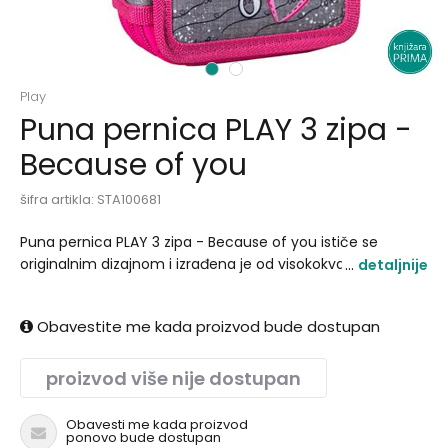
1
2
Play
Puna pernica PLAY 3 zipa -
Because of you
šifra artikla:
STA100681
Puna pernica PLAY 3 zipa - Because of you ističe se
originalnim dizajnom i izrađena je od visokokvalitetnog
detaljnije
materijala. Punjena je školskim priborom i sadrži:18 drvenih
bojica, 18 flomastera, 2 grafitne olovke, 2 hemijske olovke,
Obavestite me kada proizvod bude dostupan
rezač, gumicu i lenjir..
proizvod više nije dostupan
Obavesti me kada proizvod
ponovo bude dostupan