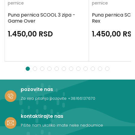
pernice
pernice
Puna pernica SCOOL 3 zipa -
Puna pernica SCOO
Game Over
Rex
1.450,00
RSD
1.450,00
RS
1
2
3
4
5
6
7
8
9
10
11
12
pozovite nas
Za sva pitanja pozovite
+38166137670
kontaktirajte nas
Pišite nam ukoliko imate neke nedoumice