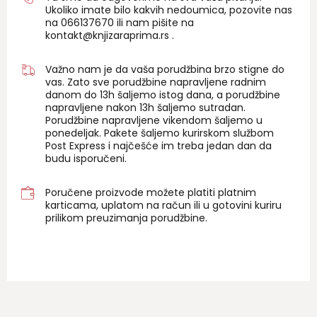
Ukoliko imate bilo kakvih nedoumica, pozovite nas
na 06
6137670
ili nam pišite na
kontakt@knjizaraprima.rs
.
Važno nam je da vaša porudžbina brzo stigne do
vas. Zato sve porudžbine napravljene radnim
danom do 13h šaljemo istog dana, a porudžbine
napravljene nakon 13h šaljemo sutradan.
Porudžbine napravljene vikendom šaljemo u
ponedeljak. Pakete šaljemo kurirskom službom
Post Express i najčešće im treba jedan dan da
budu isporučeni.
Poručene proizvode možete platiti platnim
karticama, uplatom na račun ili u gotovini kuriru
prilikom preuzimanja porudžbine.