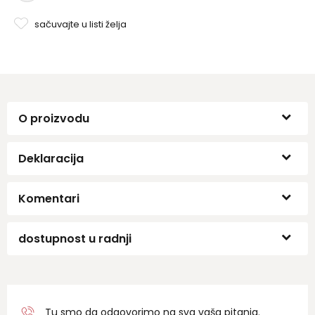
sačuvajte u listi želja
O proizvodu
Deklaracija
Komentari
dostupnost u radnji
Tu smo da odgovorimo na sva vaša pitanja.