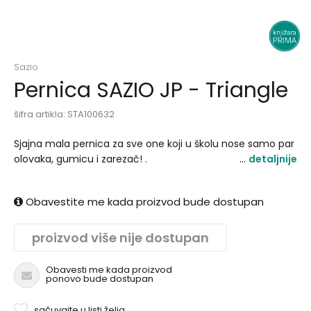
Sazio
Pernica SAZIO JP - Triangle
šifra artikla:
STA100632
Sjajna mala pernica za sve one koji u školu nose samo par
olovaka, gumicu i zarezač! .
detaljnije
Obavestite me kada proizvod bude dostupan
proizvod više nije dostupan
Obavesti me kada proizvod
ponovo bude dostupan
sačuvajte u listi želja