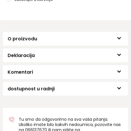
O proizvodu
Deklaracija
Komentari
dostupnost u radnji
Tu smo da odgovorimo na sva vaša pitanja.
Ukoliko imate bilo kakvih nedoumica, pozovite nas
na 06
6137670
ili nam pišite na