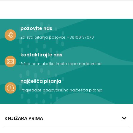
pozovite nas
Za sva pitanja pozovite
+38166137670
kontaktirajte nas
Pišite nam ukoliko imate neke nedoumice
najčešća pitanja
Pogledajte odgovore na najčešća pitanja
KNJIŽARA PRIMA
adresa: