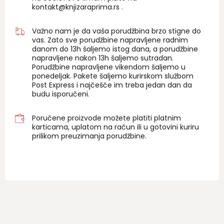
kontakt@knjizaraprima.rs
.
Važno nam je da vaša porudžbina brzo stigne do
vas. Zato sve porudžbine napravljene radnim
danom do 13h šaljemo istog dana, a porudžbine
napravljene nakon 13h šaljemo sutradan.
Porudžbine napravljene vikendom šaljemo u
ponedeljak. Pakete šaljemo kurirskom službom
Post Express i najčešće im treba jedan dan da
budu isporučeni.
Poručene proizvode možete platiti platnim
karticama, uplatom na račun ili u gotovini kuriru
prilikom preuzimanja porudžbine.