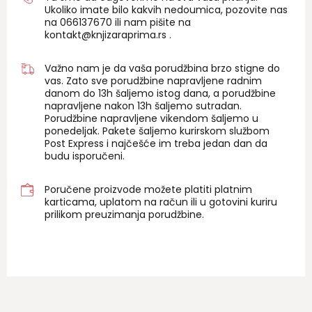
Ukoliko imate bilo kakvih nedoumica, pozovite nas
na 06
6137670
ili nam pišite na
kontakt@knjizaraprima.rs
.
Važno nam je da vaša porudžbina brzo stigne do
vas. Zato sve porudžbine napravljene radnim
danom do 13h šaljemo istog dana, a porudžbine
napravljene nakon 13h šaljemo sutradan.
Porudžbine napravljene vikendom šaljemo u
ponedeljak. Pakete šaljemo kurirskom službom
Post Express i najčešće im treba jedan dan da
budu isporučeni.
Poručene proizvode možete platiti platnim
karticama, uplatom na račun ili u gotovini kuriru
prilikom preuzimanja porudžbine.