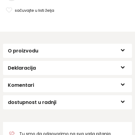
sačuvajte u listi želja
O proizvodu
Deklaracija
Komentari
dostupnost u radnji
Tu smo da odgovorimo na sva vaša pitanja.