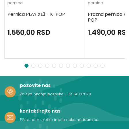
pernice
pernice
Pernica PLAY XL3 - K-POP
Prazna pernica PL
POP
1.550,00
RSD
1.490,00
RS
1
2
3
4
5
6
7
8
9
10
11
12
pozovite nas
Za sva pitanja pozovite
+38166137670
kontaktirajte nas
Pišite nam ukoliko imate neke nedoumice