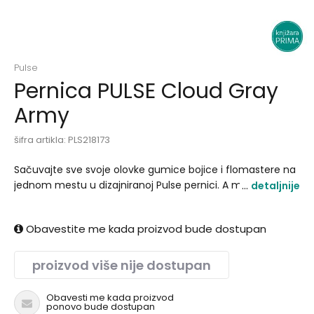
Pulse
Pernica PULSE Cloud Gray
Army
šifra artikla:
PLS218173
Sačuvajte sve svoje olovke gumice bojice i flomastere na
jednom mestu u dizajniranoj Pulse pernici. A možete je
detaljnije
kombinovati i sa rancem iz iste kolekcije..
Obavestite me kada proizvod bude dostupan
proizvod više nije dostupan
Obavesti me kada proizvod
ponovo bude dostupan