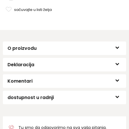
sačuvajte u listi želja
O proizvodu
Deklaracija
Komentari
dostupnost u radnji
Tu smo da odgovorimo na sva vaša pitanja.