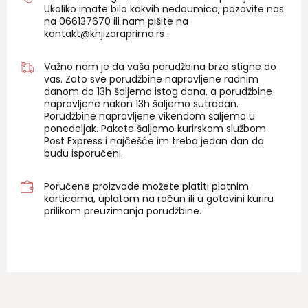
Ukoliko imate bilo kakvih nedoumica, pozovite nas
na 06
6137670
ili nam pišite na
kontakt@knjizaraprima.rs
.
Važno nam je da vaša porudžbina brzo stigne do
vas. Zato sve porudžbine napravljene radnim
danom do 13h šaljemo istog dana, a porudžbine
napravljene nakon 13h šaljemo sutradan.
Porudžbine napravljene vikendom šaljemo u
ponedeljak. Pakete šaljemo kurirskom službom
Post Express i najčešće im treba jedan dan da
budu isporučeni.
Poručene proizvode možete platiti platnim
karticama, uplatom na račun ili u gotovini kuriru
prilikom preuzimanja porudžbine.