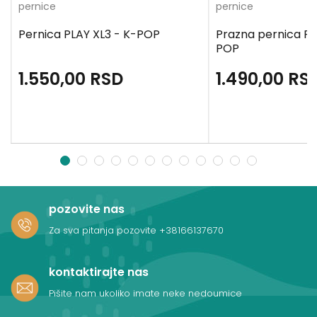
pernice
pernice
Pernica PLAY XL3 - K-POP
Prazna pernica PL
POP
1.550,00
RSD
1.490,00
RS
1
2
3
4
5
6
7
8
9
10
11
12
pozovite nas
Za sva pitanja pozovite
+38166137670
kontaktirajte nas
Pišite nam ukoliko imate neke nedoumice