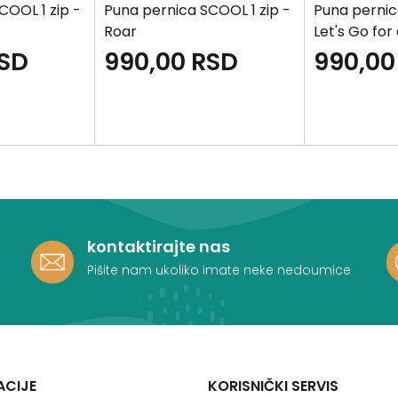
COOL 1 zip -
Puna pernica SCOOL 1 zip -
Puna pernic
Roar
Let's Go for
SD
990,00
RSD
990,00
kontaktirajte nas
Pišite nam ukoliko imate neke nedoumice
ACIJE
KORISNIČKI SERVIS