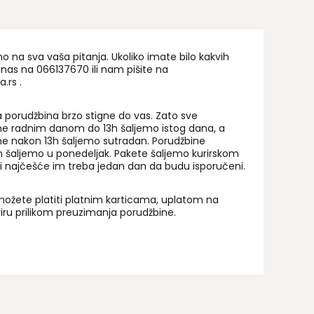
na sva vaša pitanja. Ukoliko imate bilo kakvih
 nas na 06
6137670
ili nam pišite na
a.rs
.
 porudžbina brzo stigne do vas. Zato sve
ne radnim danom do 13h šaljemo istog dana, a
ne nakon 13h šaljemo sutradan. Porudžbine
 šaljemo u ponedeljak. Pakete šaljemo kurirskom
i najčešće im treba jedan dan da budu isporučeni.
ožete platiti platnim karticama, uplatom na
uriru prilikom preuzimanja porudžbine.