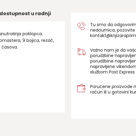
dostupnost u radnji
Tu smo da odgovorimo 
nedoumica, pozovite
unutrašnja poklopca.
kontakt@knjizaraprim
lomastera, 9 bojica, rezač,
d časova.
Važno nam je da vaša
porudžbine napravlje
porudžbine napravlje
napravljene vikendom
službom Post Express 
Poručene proizvode m
račun ili u gotovini k