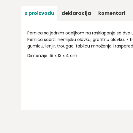
o proizvodu
deklaracija
komentari
Pernica sa jednim odeljkom na rasklapanje sa dva 
Pernica sadrži: hemijsku olovku, grafitnu olovku, 7 f
gumicu, lenjir, trougao, tablicu množenja i raspore
Dimenzije: 19 x 13 x 4 cm
Ime/Nadimak
Email
Poruka