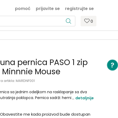
pomoć
prijavite se
registrujte se
0
una pernica PASO 1 zip
 Minnnie Mouse
ra artikla:
MARDNF001
rnica sa jednim odeljkom na rasklapanje sa dva
utrašnja poklopca. Pernica sadrži: hemijsku olovku,
detaljnije
afitnu olovku, 7 flomastera, 9 bojica, rezač,
micu, lenjir, trougao, tablicu množenja i raspored
Obavestite me kada proizvod bude dostupan
sova..