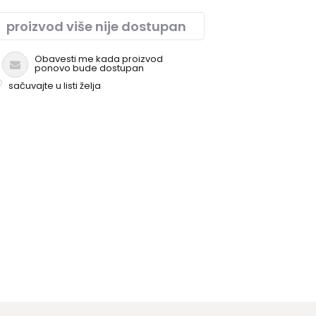
proizvod više nije dostupan
Obavesti me kada proizvod
ponovo bude dostupan
sačuvajte u listi želja