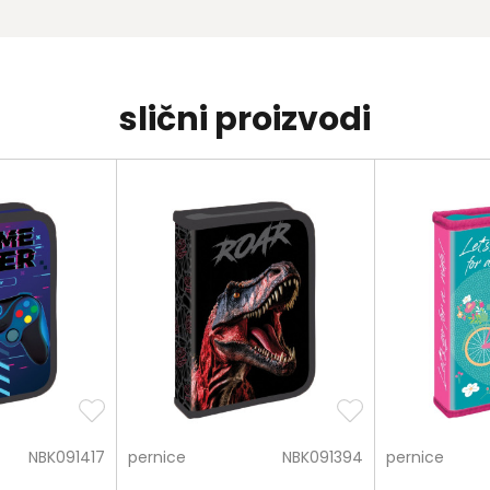
slični proizvodi
NBK091417
pernice
NBK091394
pernice