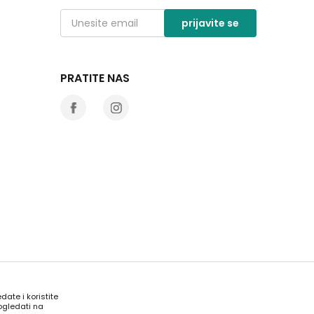
prijavite se
PRATITE NAS
date i koristite
ogledati na