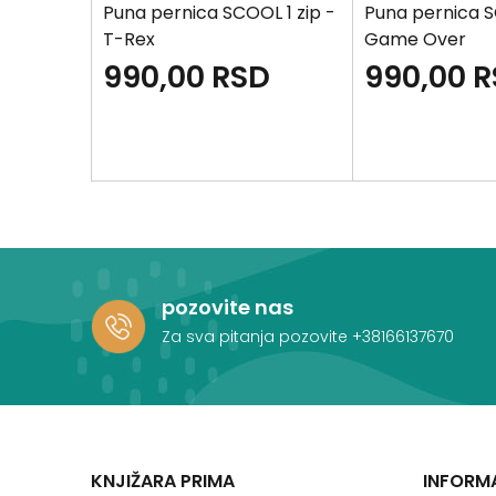
L 1 zip -
Puna pernica SCOOL 1 zip -
Puna pernica S
T-Rex
Game Over
D
990,00
RSD
990,00
R
pozovite nas
Za sva pitanja pozovite
+38166137670
KNJIŽARA PRIMA
INFORM