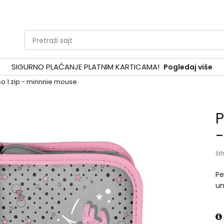
Pretraži sajt
SIGURNO PLAĆANJE PLATNIM KARTICAMA!
Pogledaj više
o 1 zip - minnnie mouse
P
-
šif
Pe
un
gr
gu
ča