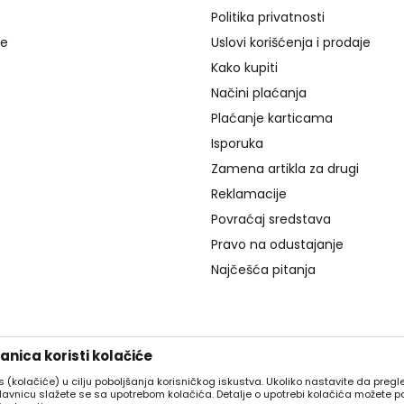
Politika privatnosti
je
Uslovi korišćenja i prodaje
Kako kupiti
Načini plaćanja
Plaćanje karticama
Isporuka
Zamena artikla za drugi
Reklamacije
Povraćaj sredstava
Pravo na odustajanje
Najčešća pitanja
nica koristi kolačiće
es (kolačiće) u cilju poboljšanja korisničkog iskustva. Ukoliko nastavite da pregle
davnicu slažete se sa upotrebom kolačića. Detalje o upotrebi kolačića možete p