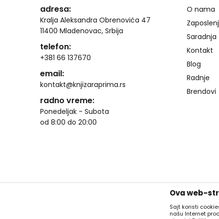
adresa:
O nama
Kralja Aleksandra Obrenovića 47
Zaposlen
11400 Mladenovac, Srbija
Saradnja
telefon:
Kontakt
+381 66 137670
Blog
email:
Radnje
kontakt@knjizaraprima.rs
Brendovi
radno vreme:
Ponedeljak - Subota
od 8:00 do 20:00
Ova web-stra
Sajt koristi cooki
našu Internet pro