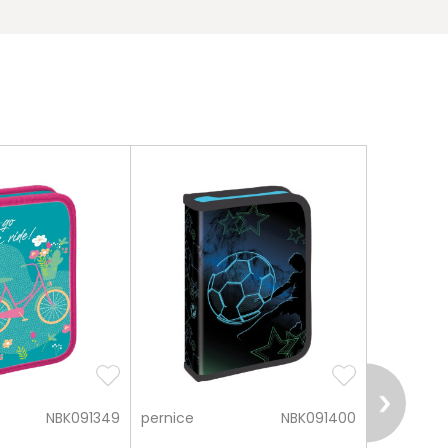
NBK091349
pernice
NBK091400
pernice