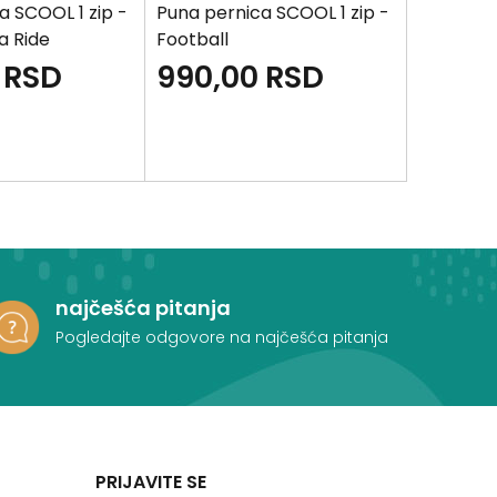
a SCOOL 1 zip -
Puna pernica SCOOL 1 zip -
Puna pern
 a Ride
Football
Unicorn
RSD
990,00
RSD
1.390
najčešća pitanja
Pogledajte odgovore na najčešća pitanja
PRIJAVITE SE