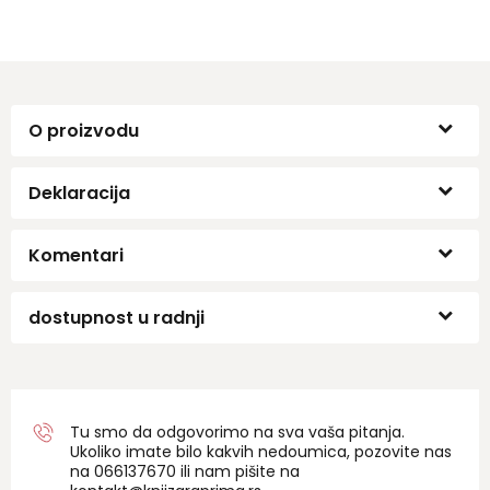
O proizvodu
Deklaracija
Komentari
dostupnost u radnji
Tu smo da odgovorimo na sva vaša pitanja.
Ukoliko imate bilo kakvih nedoumica, pozovite nas
na 06
6137670
ili nam pišite na