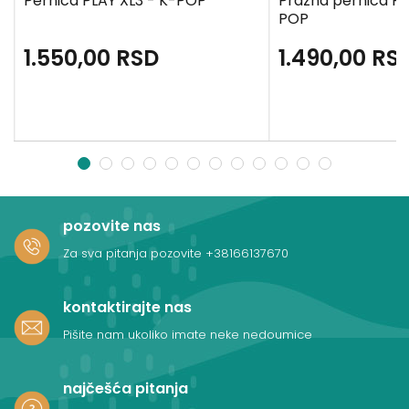
Pernica PLAY XL3 - K-POP
Prazna pernica PL
POP
1.550,00
RSD
1.490,00
RS
1
2
3
4
5
6
7
8
9
10
11
12
pozovite nas
Za sva pitanja pozovite
+38166137670
kontaktirajte nas
Pišite nam ukoliko imate neke nedoumice
najčešća pitanja