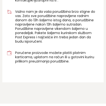
kontakt@knjizaraprima.rs
.
Važno nam je da vaša porudžbina brzo stigne do
vas. Zato sve porudžbine napravljene radnim
danom do 13h šaljemo istog dana, a porudžbine
napravljene nakon 13h šaljemo sutradan.
Porudžbine napravljene vikendom šaljemo u
ponedeljak. Pakete šaljemo kurirskom službom
Post Express i najčešće im treba jedan dan da
budu isporučeni.
Poručene proizvode možete platiti platnim
karticama, uplatom na račun ili u gotovini kuriru
prilikom preuzimanja porudžbine.