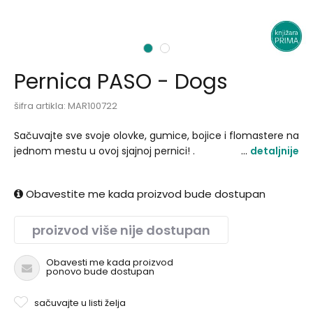
1
2
Pernica PASO - Dogs
šifra artikla:
MAR100722
Sačuvajte sve svoje olovke, gumice, bojice i flomastere na
jednom mestu u ovoj sjajnoj pernici! .
detaljnije
Obavestite me kada proizvod bude dostupan
proizvod više nije dostupan
Obavesti me kada proizvod
ponovo bude dostupan
sačuvajte u listi želja