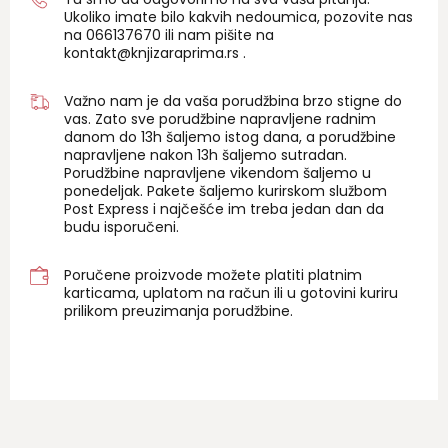
Ukoliko imate bilo kakvih nedoumica, pozovite nas
na 06
6137670
ili nam pišite na
kontakt@knjizaraprima.rs
.
Važno nam je da vaša porudžbina brzo stigne do
vas. Zato sve porudžbine napravljene radnim
danom do 13h šaljemo istog dana, a porudžbine
napravljene nakon 13h šaljemo sutradan.
Porudžbine napravljene vikendom šaljemo u
ponedeljak. Pakete šaljemo kurirskom službom
Post Express i najčešće im treba jedan dan da
budu isporučeni.
Poručene proizvode možete platiti platnim
karticama, uplatom na račun ili u gotovini kuriru
prilikom preuzimanja porudžbine.