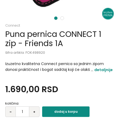
1
2
Connect
Puna pernica CONNECT 1
zip - Friends 1A
šifra artikla:
FOK498920
Izuzetno kvalitetna Connect pernica sa jednim zipom
donosi praktičnost i bogat sadržaj koji će olakšati
detaljnije
svakodnevne školske obaveze. Kompaktna i prostrana,
omogućava urednu organizaciju pribora i jednostavno
1.690,00
RSD
korišćenje tokom cele školske godine..
količina:
dodaj u korpu