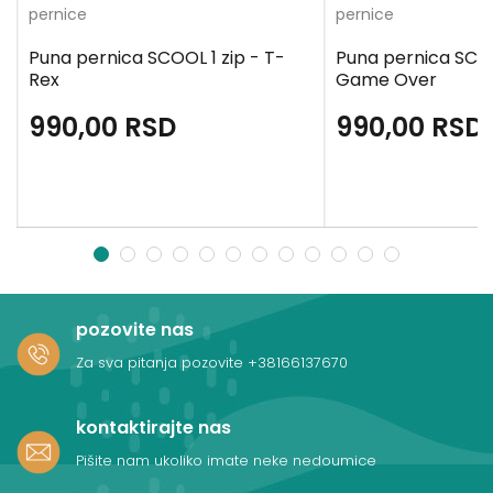
pernice
pernice
Puna pernica SCOOL 1 zip - T-
Puna pernica SCOO
Rex
Game Over
990,00
RSD
990,00
RSD
1
2
3
4
5
6
7
8
9
10
11
12
pozovite nas
Za sva pitanja pozovite
+38166137670
kontaktirajte nas
Pišite nam ukoliko imate neke nedoumice