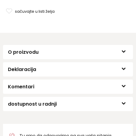
sačuvajte u listi želja
O proizvodu
Deklaracija
Komentari
dostupnost u radnji
Tu smo da odgovorimo na sva vaša pitanja.