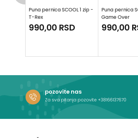
L 1 zip -
Puna pernica SCOOL 1 zip -
Puna pernica S
T-Rex
Game Over
D
990,00
RSD
990,00
R
pozovite nas
Za sva pitanja pozovite
+38166137670