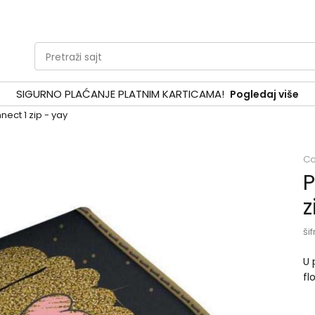
Pretraži sajt
SIGURNO PLAĆANJE PLATNIM KARTICAMA!
Pogledaj više
ect 1 zip - yay
Co
P
z
šif
U 
fl
gu
mi