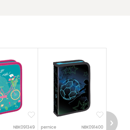
NBK091349
pernice
NBK091400
pernice