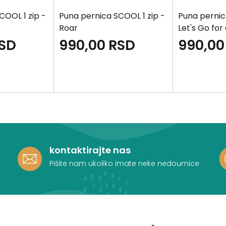
COOL 1 zip -
Puna pernica SCOOL 1 zip -
Puna pernic
Roar
Let's Go for
SD
990,00
RSD
990,00
kontaktirajte nas
Pišite nam ukoliko imate neke nedoumice