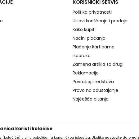
ACIJE
KORISNIČKI SERVIS
Politika privatnosti
je
Uslovi korišćenja i prodaje
Kako kupiti
Načini plaćanja
Plaćanje karticama
Isporuka
Zamena artikla za drugi
Reklamacije
Povraćaj sredstava
Pravo na odustajanje
Najčešća pitanja
nica koristi kolačiće
es (kolačiće) u cilju poboljšanja korisničkog iskustva. Ukoliko nastavite da pregle