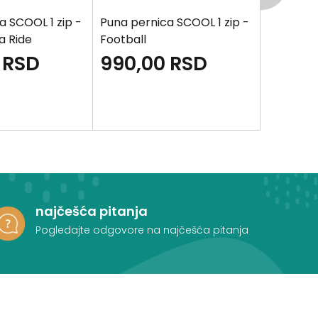
a SCOOL 1 zip -
Puna pernica SCOOL 1 zip -
Puna pern
 a Ride
Football
Unicorn
RSD
990,00
RSD
1.390
najčešća pitanja
Pogledajte odgovore na najčešća pitanja