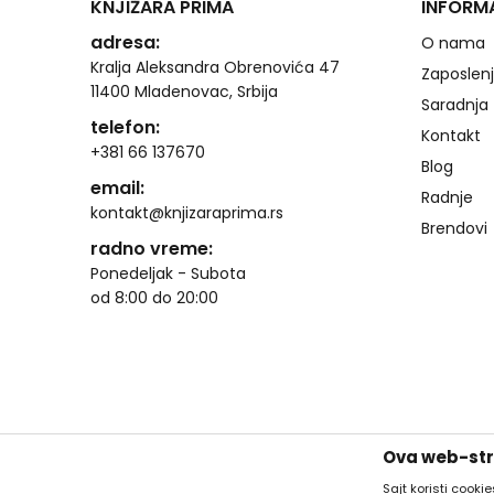
KNJIŽARA PRIMA
INFORM
adresa:
O nama
Kralja Aleksandra Obrenovića 47
Zaposlen
11400 Mladenovac, Srbija
Saradnja
telefon:
Kontakt
+381 66 137670
Blog
email:
Radnje
kontakt@knjizaraprima.rs
Brendovi
radno vreme:
Ponedeljak - Subota
od 8:00 do 20:00
Ova web-stra
Sajt koristi cooki