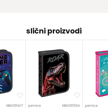
slični proizvodi
NBK091417
pernice
NBK091394
pernice