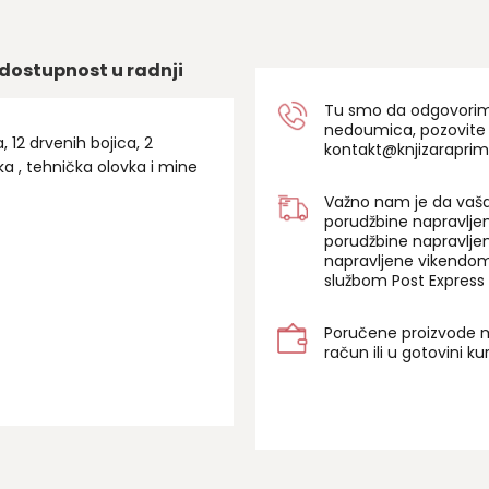
dostupnost u radnji
Tu smo da odgovorimo 
nedoumica, pozovite
 12 drvenih bojica, 2
kontakt@knjizaraprim
ka , tehnička olovka i mine
Važno nam je da vaša
porudžbine napravlje
porudžbine napravlje
napravljene vikendom
službom Post Express 
Poručene proizvode m
račun ili u gotovini k