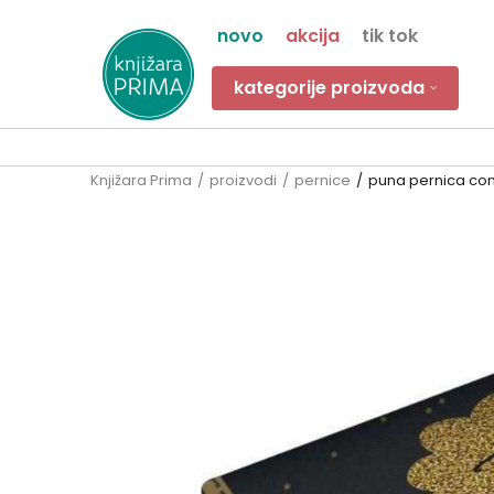
novo
akcija
tik tok
kategorije proizvoda
Knjižara Prima
proizvodi
pernice
puna pernica conn