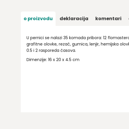
o proizvodu
deklaracija
komentari
U pernici se nalazi 35 komada pribora: 12 flomastera,
grafitne olovke, rezač, gumica, lenjir, hemijska olov
0.5 i 2 rasporeda časova.
Dimenzije: 16 x 20 x 4.5 cm
Ime/Nadimak
Email
Poruka