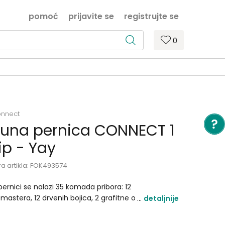
pomoć
prijavite se
registrujte se
0
nnect
una pernica CONNECT 1
ip - Yay
ra artikla:
FOK493574
pernici se nalazi 35 komada pribora: 12
omastera, 12 drvenih bojica, 2 grafitne olovke, rezač,
detaljnije
mica, lenjir, hemijska olovka , tehnička olovka i
ne 0.5 i 2 rasporeda časova..