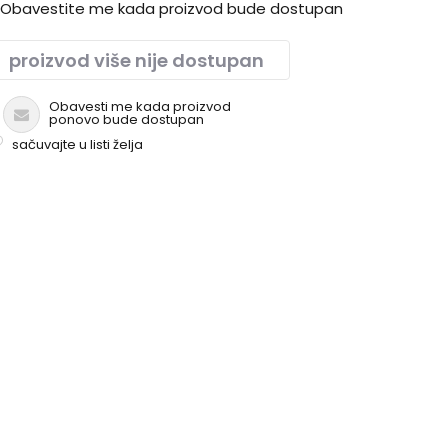
Obavestite me kada proizvod bude dostupan
proizvod više nije dostupan
Obavesti me kada proizvod
ponovo bude dostupan
sačuvajte u listi želja