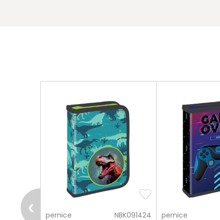
pošalji
NBK084617
pernice
NBK091424
pernice