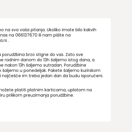
na sva vaša pitanja. Ukoliko imate bilo kakvih
 nas na 06
6137670
ili nam pišite na
a.rs
.
 porudžbina brzo stigne do vas. Zato sve
ne radnim danom do 13h šaljemo istog dana, a
ne nakon 13h šaljemo sutradan. Porudžbine
 šaljemo u ponedeljak. Pakete šaljemo kurirskom
i najčešće im treba jedan dan da budu isporučeni.
ožete platiti platnim karticama, uplatom na
uriru prilikom preuzimanja porudžbine.