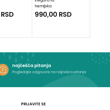
Elegantna
Elegant
hemijska
hemijska
na
olovka plava
olovka c
RSD
990,00
RSD
990,
NANO
NANO
najčešća pitanja
Pogledajte odgovore na najčešća pitanja
PRIJAVITE SE