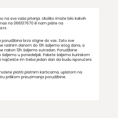
na sva vaša pitanja. Ukoliko imate bilo kakvih
 nas na 06
6137670
ili nam pišite na
a.rs
.
 porudžbina brzo stigne do vas. Zato sve
ne radnim danom do 13h šaljemo istog dana, a
ne nakon 13h šaljemo sutradan. Porudžbine
 šaljemo u ponedeljak. Pakete šaljemo kurirskom
i najčešće im treba jedan dan da budu isporučeni.
ožete platiti platnim karticama, uplatom na
uriru prilikom preuzimanja porudžbine.