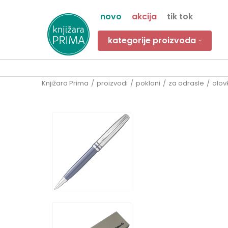
novo
akcija
tik tok
kategorije proizvoda
Knjižara Prima
proizvodi
pokloni
za odrasle
olov