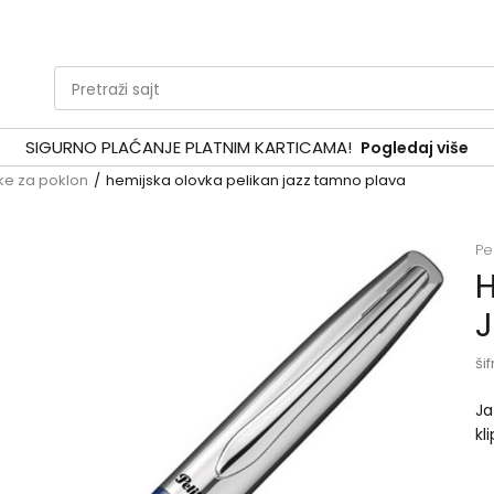
Pretraži sajt
SIGURNO PLAĆANJE PLATNIM KARTICAMA!
Pogledaj više
ke za poklon
hemijska olovka pelikan jazz tamno plava
Pe
H
J
šif
Ja
kl
ok