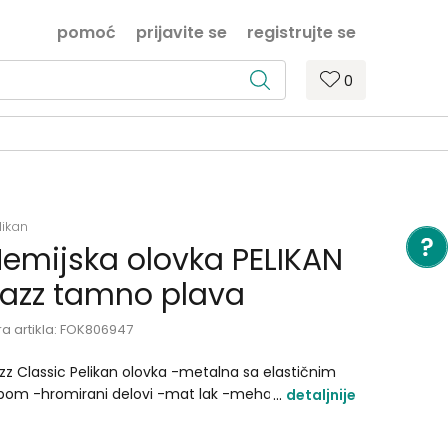
pomoć
prijavite se
registrujte se
0
likan
emijska olovka PELIKAN
azz tamno plava
ra artikla:
FOK806947
zz Classic Pelikan olovka -metalna sa elastičnim
ipom -hromirani delovi -mat lak -mehanizam na
detaljnije
retanje -uložak Giant 337M plavi -poklon kutija.