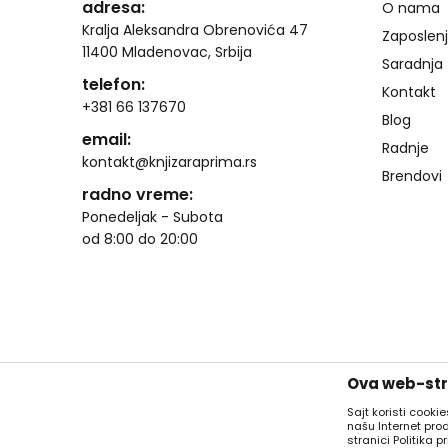
adresa:
O nama
Kralja Aleksandra Obrenovića 47
Zaposlen
11400 Mladenovac, Srbija
Saradnja
telefon:
Kontakt
+381 66 137670
Blog
email:
Radnje
kontakt@knjizaraprima.rs
Brendovi
radno vreme:
Ponedeljak - Subota
od 8:00 do 20:00
Ova web-stra
Sajt koristi cooki
našu Internet pro
stranici Politika pr