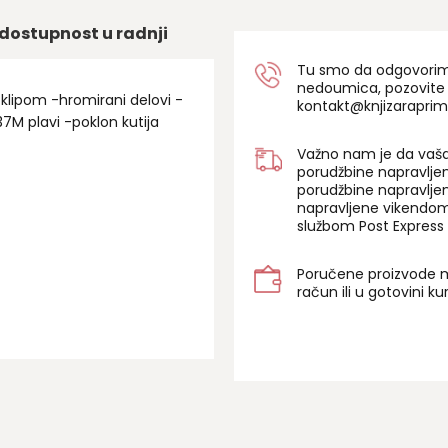
dostupnost u radnji
Tu smo da odgovorimo 
nedoumica, pozovite
 klipom -hromirani delovi -
kontakt@knjizaraprim
M plavi -poklon kutija
Važno nam je da vaša
porudžbine napravlje
porudžbine napravlje
napravljene vikendom
službom Post Express 
Poručene proizvode m
račun ili u gotovini k