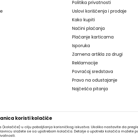
Politika privatnosti
je
Uslovi korišćenja i prodaje
Kako kupiti
Načini plaćanja
Plaćanje karticama
Isporuka
Zamena artikla za drugi
Reklamacije
Povraćaj sredstava
Pravo na odustajanje
Najčešća pitanja
nica koristi kolačiće
es (kolačiće) u cilju poboljšanja korisničkog iskustva. Ukoliko nastavite da pregle
davnicu slažete se sa upotrebom kolačića. Detalje o upotrebi kolačića možete p
ivatnosti.