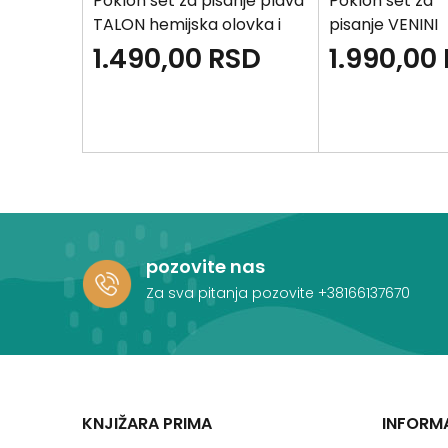
neo
Poklon set za pisanje plava
Poklon set za
asis
TALON hemijska olovka i
pisanje VENINI
roler
hemijska
SD
1.490,00
RSD
1.990,00
olovka i flash
memorija
pozovite nas
Za sva pitanja pozovite
+38166137670
KNJIŽARA PRIMA
INFORM