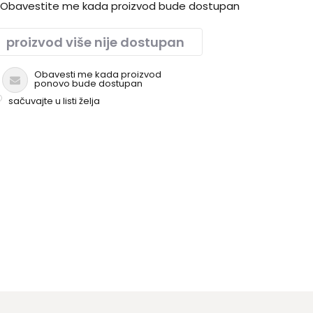
Obavestite me kada proizvod bude dostupan
proizvod više nije dostupan
Obavesti me kada proizvod
ponovo bude dostupan
sačuvajte u listi želja