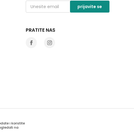
prijavite se
PRATITE NAS
date i koristite
ogledati na