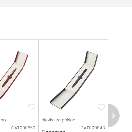
lon
olovke za poklon
olovke za
GAT000850
GAT000843