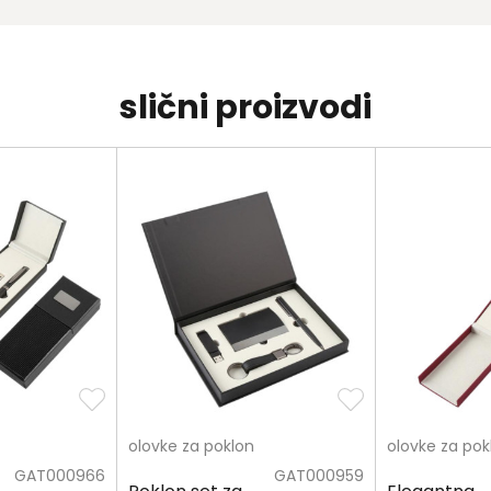
slični proizvodi
olovke za poklon
olovke za pok
GAT000966
GAT000959