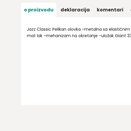
o proizvodu
deklaracija
komentari
Jazz Classic Pelikan olovka -metalna sa elastičnim
mat lak -mehanizam na okretanje -uložak Giant 337
Ime/Nadimak
Email
Poruka