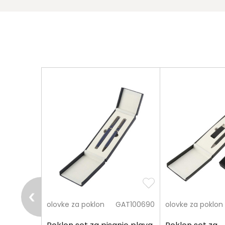
pošalji
FOK823694
olovke za poklon
GAT100690
olovke za poklon