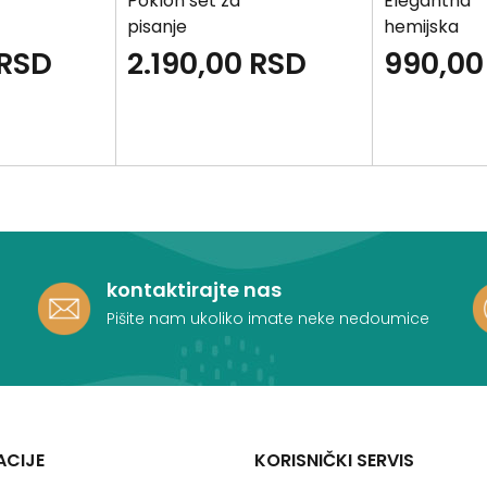
Poklon set za
Elegantna
pisanje
hemijska
KIMANO
olovka crve
RSD
2.190,00
RSD
990,00
hemijska
NANO
olovka,
privezak,
futrola za
kartice i fla...
kontaktirajte nas
Pišite nam ukoliko imate neke nedoumice
ACIJE
KORISNIČKI SERVIS