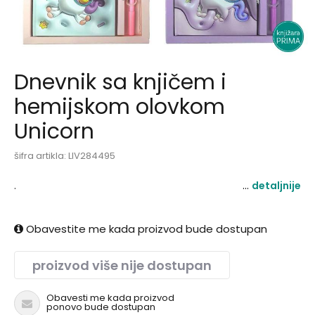
Dnevnik sa knjičem i
hemijskom olovkom
Unicorn
šifra artikla:
LIV284495
.
detaljnije
Obavestite me kada proizvod bude dostupan
proizvod više nije dostupan
Obavesti me kada proizvod
ponovo bude dostupan