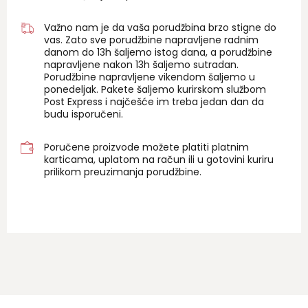
Važno nam je da vaša porudžbina brzo stigne do
vas. Zato sve porudžbine napravljene radnim
danom do 13h šaljemo istog dana, a porudžbine
napravljene nakon 13h šaljemo sutradan.
Porudžbine napravljene vikendom šaljemo u
ponedeljak. Pakete šaljemo kurirskom službom
Post Express i najčešće im treba jedan dan da
budu isporučeni.
Poručene proizvode možete platiti platnim
karticama, uplatom na račun ili u gotovini kuriru
prilikom preuzimanja porudžbine.