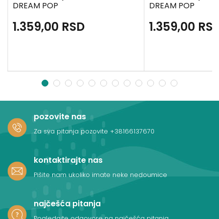
DREAM POP
DREAM POP
1.359,00
RSD
1.359,00
RS
1
2
3
4
5
6
7
8
9
10
11
12
pozovite nas
Za sva pitanja pozovite
+38166137670
kontaktirajte nas
Pišite nam ukoliko imate neke nedoumice
najčešća pitanja
Pogledajte odgovore na najčešća pitanja