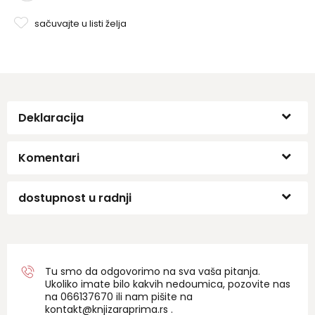
sačuvajte u listi želja
Deklaracija
Komentari
dostupnost u radnji
Tu smo da odgovorimo na sva vaša pitanja.
Ukoliko imate bilo kakvih nedoumica, pozovite nas
na 06
6137670
ili nam pišite na
kontakt@knjizaraprima.rs
.