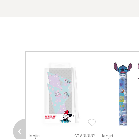
pošalji
STA131482
lenjiri
STA318183
lenjiri