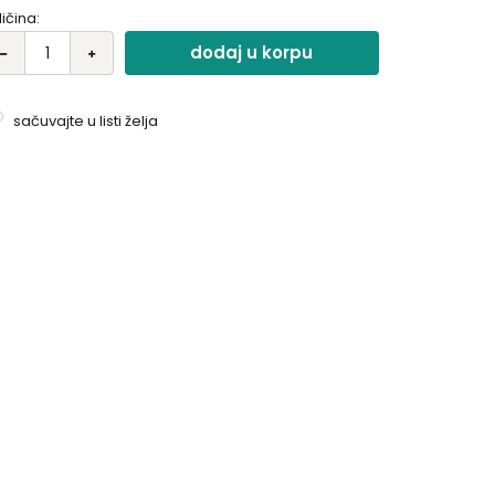
ličina:
dodaj u korpu
sačuvajte u listi želja