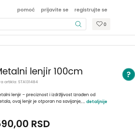
pomoć
prijavite se
registrujte se
0
etalni lenjir 100cm
ra artikla:
STA131484
talni lenjir – preciznost i izdržljivost Izrađen od
tala, ovaj lenjir je otporan na savijanje, habanje i
detaljnije
mljenje. Jasno ugravirane milimetarske i
ntimetarske podele omogućavaju tačno merenje i
590,00
RSD
tanje. Pogodan za školu, kancelariju, tehničke i
eativne projekte. Dostupan u više dužina..