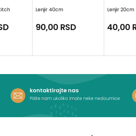
titch
Lenjir 40cm
Lenjir 20cm
SD
90,00
RSD
40,00
kontaktirajte nas
Pišite nam ukoliko imate neke nedoumice