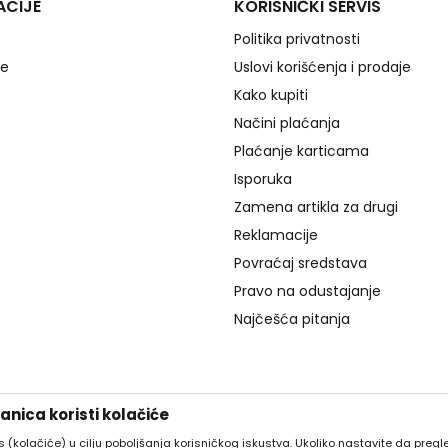
ACIJE
KORISNIČKI SERVIS
Politika privatnosti
je
Uslovi korišćenja i prodaje
Kako kupiti
Načini plaćanja
Plaćanje karticama
Isporuka
Zamena artikla za drugi
Reklamacije
Povraćaj sredstava
Pravo na odustajanje
Najčešća pitanja
nica koristi kolačiće
es (kolačiće) u cilju poboljšanja korisničkog iskustva. Ukoliko nastavite da pregle