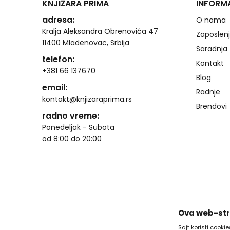
KNJIŽARA PRIMA
INFORM
adresa:
O nama
Kralja Aleksandra Obrenovića 47
Zaposlen
11400 Mladenovac, Srbija
Saradnja
telefon:
Kontakt
+381 66 137670
Blog
email:
Radnje
kontakt@knjizaraprima.rs
Brendovi
radno vreme:
Ponedeljak - Subota
od 8:00 do 20:00
Ova web-stra
Sajt koristi cooki