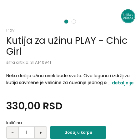
1
2
Play
Kutija za užinu PLAY - Chic
Girl
šifra artikla:
STA140941
Neka dečija užina uvek bude sveža. Ova lagana i izdržljiva
kutija savršene je veličine za čuvanje jednog sendviča bez
detaljnije
potrebe za neurednim omotom ili folijom. Izrađena od
kvalitetne plastike. Materijal: plastika (PP) Kapacitet: 550ml
330,00
RSD
Dimenzije: 16.3 x 11 x 5cm.
količina:
dodaj u korpu