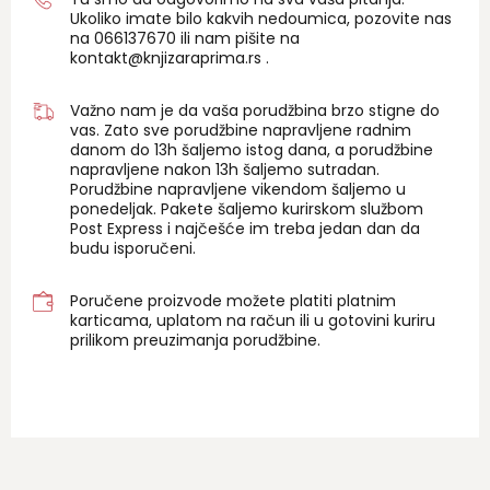
Ukoliko imate bilo kakvih nedoumica, pozovite nas
na 06
6137670
ili nam pišite na
kontakt@knjizaraprima.rs
.
Važno nam je da vaša porudžbina brzo stigne do
vas. Zato sve porudžbine napravljene radnim
danom do 13h šaljemo istog dana, a porudžbine
napravljene nakon 13h šaljemo sutradan.
Porudžbine napravljene vikendom šaljemo u
ponedeljak. Pakete šaljemo kurirskom službom
Post Express i najčešće im treba jedan dan da
budu isporučeni.
Poručene proizvode možete platiti platnim
karticama, uplatom na račun ili u gotovini kuriru
prilikom preuzimanja porudžbine.