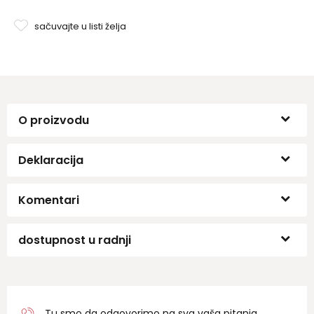
sačuvajte u listi želja
O proizvodu
Deklaracija
Komentari
dostupnost u radnji
Tu smo da odgovorimo na sva vaša pitanja.