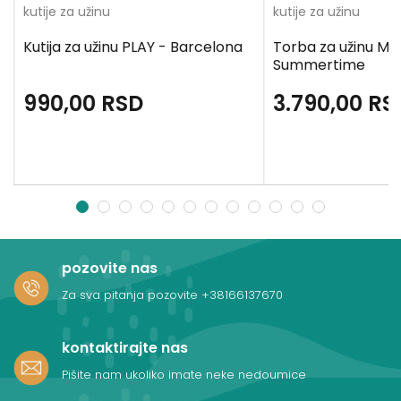
kutije za užinu
kutije za užinu
Kutija za užinu PLAY - Barcelona
Torba za užinu M
Summertime
990,00
RSD
3.790,00
RS
1
2
3
4
5
6
7
8
9
10
11
12
pozovite nas
Za sva pitanja pozovite
+38166137670
kontaktirajte nas
Pišite nam ukoliko imate neke nedoumice