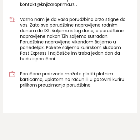
kontakt@knjizaraprima.rs
.
Važno nam je da vaša porudžbina brzo stigne do
vas. Zato sve porudžbine napravljene radnim
danom do 13h šaljemo istog dana, a porudžbine
napravljene nakon 13h šaljemo sutradan.
Porudžbine napravljene vikendom šaljemo u
ponedeljak. Pakete šaljemo kurirskom službom
Post Express i najčešće im treba jedan dan da
budu isporučeni.
Poručene proizvode možete platiti platnim
karticama, uplatom na račun ili u gotovini kuriru
prilikom preuzimanja porudžbine.