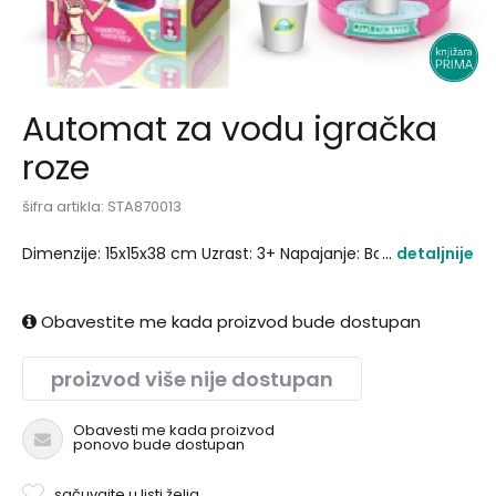
Automat za vodu igračka
roze
šifra artikla:
STA870013
Dimenzije: 15x15x38 cm Uzrast: 3+ Napajanje: Baterija AA*2.
detaljnije
Obavestite me kada proizvod bude dostupan
proizvod više nije dostupan
Obavesti me kada proizvod
ponovo bude dostupan
sačuvajte u listi želja