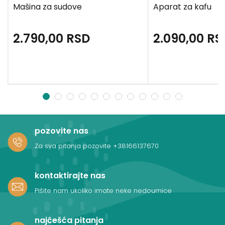
Mašina za sudove
Aparat za kafu
2.790,00
RSD
2.090,00
RS
1
2
3
4
5
6
7
8
9
10
11
12
pozovite nas
Za sva pitanja pozovite
+38166137670
kontaktirajte nas
Pišite nam ukoliko imate neke nedoumice
najčešća pitanja