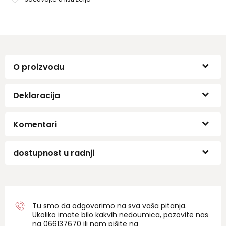
O proizvodu
Deklaracija
Komentari
dostupnost u radnji
Tu smo da odgovorimo na sva vaša pitanja.
Ukoliko imate bilo kakvih nedoumica, pozovite nas
na 06
6137670
ili nam pišite na