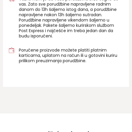
vas. Zato sve porudžbine napravljene radnim
danom do 13h šaljemo istog dana, a porudžbine
napravljene nakon 13h šaljemo sutradan.
Porudžbine napravljene vikendom šaljemo u
ponedeljak. Pakete šaljemo kurirskom službom
Post Express i najčešće im treba jedan dan da
budu isporučeni.
Poručene proizvode možete platiti platnim
karticama, uplatom na račun ili u gotovini kuriru
prilikom preuzimanja porudžbine.