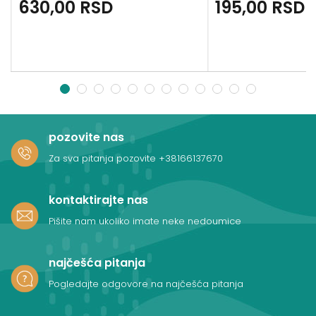
630,00
RSD
195,00
RSD
1
2
3
4
5
6
7
8
9
10
11
12
pozovite nas
Za sva pitanja pozovite
+38166137670
kontaktirajte nas
Pišite nam ukoliko imate neke nedoumice
najčešća pitanja
Pogledajte odgovore na najčešća pitanja