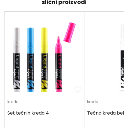
slični proizvodi
krede
krede
Set tečnih kreda 4
Tečna kreda bela