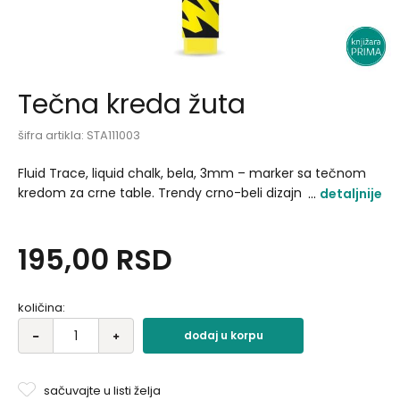
Tečna kreda žuta
šifra artikla:
STA111003
Fluid Trace, liquid chalk, bela, 3mm – marker sa tečnom
kredom za crne table. Trendy crno-beli dizajn i 3 mm
detaljnije
potez daju čistu, ujednačenu liniju i precizan ispis. Čvrsto
plastično kućište podiže kvalitet i pouzdanost u
195,00
RSD
profesionalnoj upotrebi..
količina:
dodaj u korpu
sačuvajte u listi želja