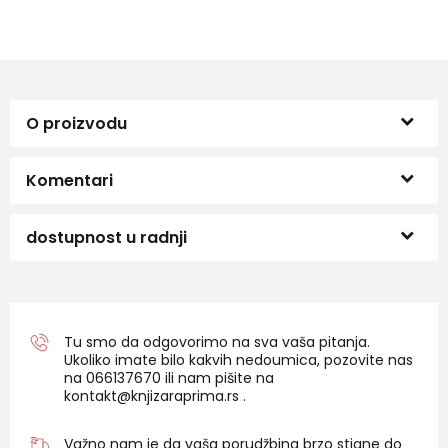
O proizvodu
Komentari
dostupnost u radnji
Tu smo da odgovorimo na sva vaša pitanja.
Ukoliko imate bilo kakvih nedoumica, pozovite nas
na 06
6137670
ili nam pišite na
kontakt@knjizaraprima.rs
.
Važno nam je da vaša porudžbina brzo stigne do