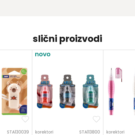
slični proizvodi
STA130039
korektori
STA113800
korektori