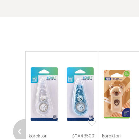
pošalji
PLS893394
korektori
STA485001
korektori