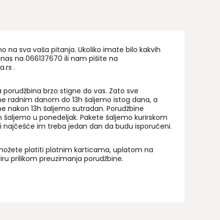
na sva vaša pitanja. Ukoliko imate bilo kakvih
 nas na 06
6137670
ili nam pišite na
a.rs
.
 porudžbina brzo stigne do vas. Zato sve
ne radnim danom do 13h šaljemo istog dana, a
ne nakon 13h šaljemo sutradan. Porudžbine
 šaljemo u ponedeljak. Pakete šaljemo kurirskom
i najčešće im treba jedan dan da budu isporučeni.
ožete platiti platnim karticama, uplatom na
uriru prilikom preuzimanja porudžbine.