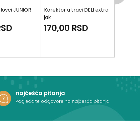
olovci JUNIOR
Korektor u traci DELI extra
Korektor
jak
Paws
RSD
170,00
RSD
180,0
najčešća pitanja
Pogledajte odgovore na najčešća pitanja