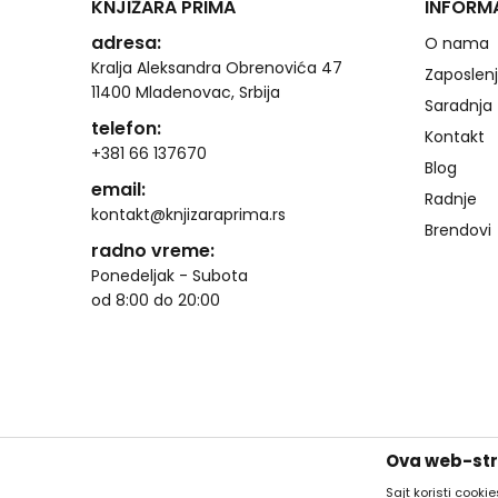
KNJIŽARA PRIMA
INFORM
adresa:
O nama
Kralja Aleksandra Obrenovića 47
Zaposlen
11400 Mladenovac, Srbija
Saradnja
telefon:
Kontakt
+381 66 137670
Blog
email:
Radnje
kontakt@knjizaraprima.rs
Brendovi
radno vreme:
Ponedeljak - Subota
od 8:00 do 20:00
Ova web-stra
Sajt koristi cooki