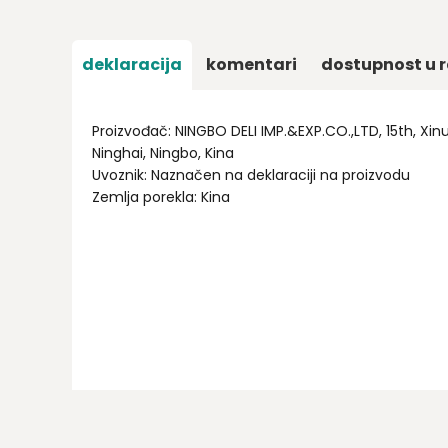
deklaracija
komentari
dostupnost u r
Proizvođač: NINGBO DELI IMP.&EXP.CO.,LTD, 15th, Xin
Ninghai, Ningbo, Kina
Uvoznik: Naznačen na deklaraciji na proizvodu
Zemlja porekla: Kina
Ime/Nadimak
Email
Poruka