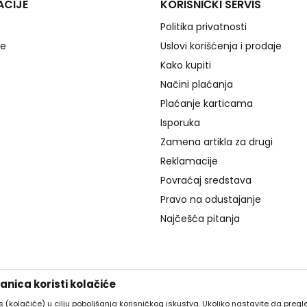
ACIJE
KORISNIČKI SERVIS
Politika privatnosti
je
Uslovi korišćenja i prodaje
Kako kupiti
Načini plaćanja
Plaćanje karticama
Isporuka
Zamena artikla za drugi
Reklamacije
Povraćaj sredstava
Pravo na odustajanje
Najčešća pitanja
nica koristi kolačiće
es (kolačiće) u cilju poboljšanja korisničkog iskustva. Ukoliko nastavite da pregle