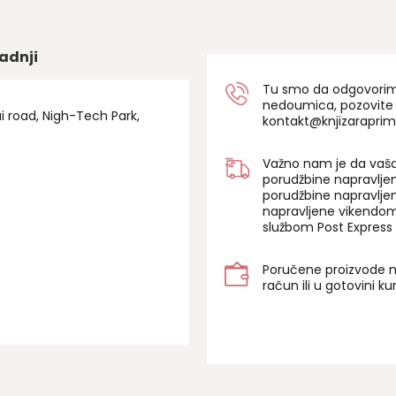
adnji
Tu smo da odgovorimo 
nedoumica, pozovite
ui road, Nigh-Tech Park,
kontakt@knjizaraprim
Važno nam je da vaša
porudžbine napravlje
porudžbine napravlje
napravljene vikendom
službom Post Express 
Poručene proizvode m
račun ili u gotovini k