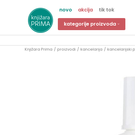
novo
akcija
tik tok
kategorije proizvoda
Knjižara Prima
proizvodi
kancelarija
kancelarijski 