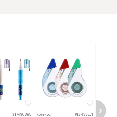
STA130885
korektori
PLS433271
korektori