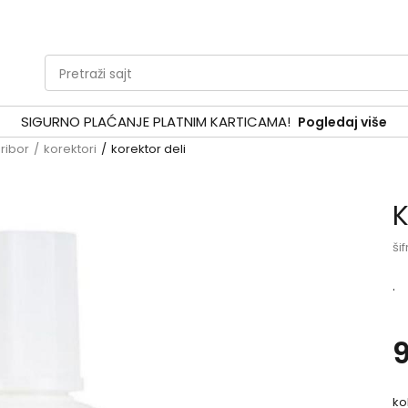
Pretraži sajt
SIGURNO PLAĆANJE PLATNIM KARTICAMA!
Pogledaj više
pribor
korektori
korektor deli
K
šif
.
ko