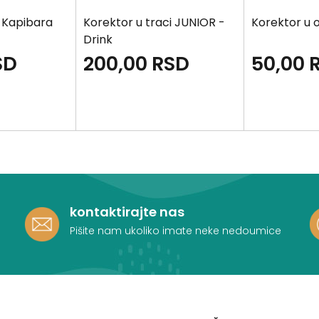
 Kapibara
Korektor u traci JUNIOR -
Korektor u 
Drink
SD
200,00
RSD
50,00
kontaktirajte nas
Pišite nam ukoliko imate neke nedoumice