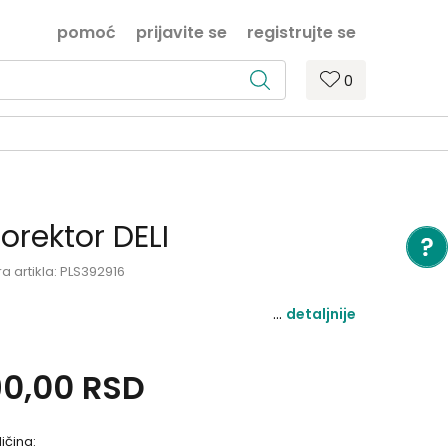
pomoć
prijavite se
registrujte se
0
orektor DELI
ra artikla:
PLS392916
detaljnije
90,00
RSD
ličina: