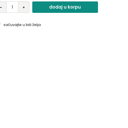
dodaj u korpu
sačuvajte u listi želja