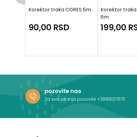
DELI
Korektor traka CORES 6m
Korektor traka
6m
90,00
RSD
199,00
R
pozovite nas
Za sva pitanja pozovite
+38166137670