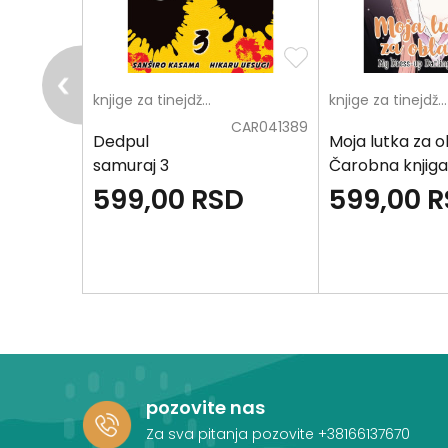
PCE881627
knjige za tinejdžere
knjige za tinejdžere
CAR041389
di
Dedpul
Moja lutka za o
samuraj 3
Čarobna knjig
Manga 145
D
599,00
RSD
599,00
R
pozovite nas
Za sva pitanja pozovite
+38166137670