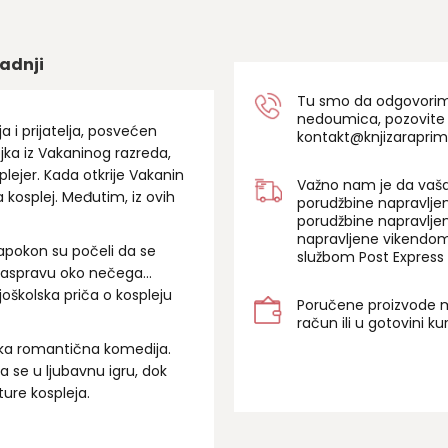
adnji
Tu smo da odgovorimo 
nedoumica, pozovite
 i prijatelja, posvećen
kontakt@knjizaraprim
ojka iz Vakaninog razreda,
lejer. Kada otkrije Vakanin
Važno nam je da vaša
a kosplej. Međutim, iz ovih
porudžbine napravlje
porudžbine napravlje
napravljene vikendom
Napokon su počeli da se
službom Post Express 
aspravu oko nečega...
oškolska priča o kospleju
Poručene proizvode m
račun ili u gotovini k
ka romantična komedija.
a se u ljubavnu igru, dok
ure kospleja.