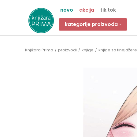
novo
akcija
tik tok
kategorije proizvoda
Knjižara Prima
proizvodi
knjige
knjige za tinejdžere