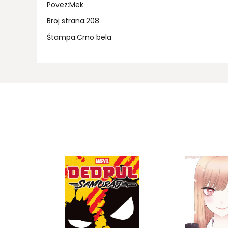
Povez:Mek
Broj strana:208
Štampa:Crno bela
Ime/Nadimak
Email
Poruka
pošalji