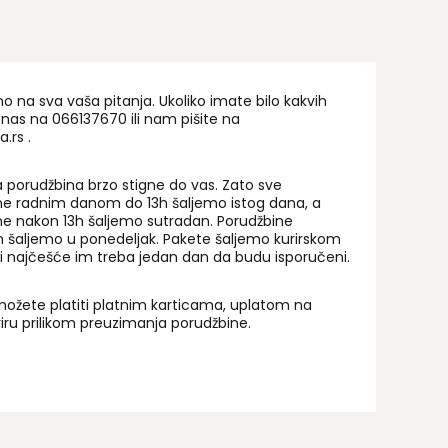
na sva vaša pitanja. Ukoliko imate bilo kakvih
 nas na 06
6137670
ili nam pišite na
a.rs
.
 porudžbina brzo stigne do vas. Zato sve
ne radnim danom do 13h šaljemo istog dana, a
ne nakon 13h šaljemo sutradan. Porudžbine
 šaljemo u ponedeljak. Pakete šaljemo kurirskom
i najčešće im treba jedan dan da budu isporučeni.
ožete platiti platnim karticama, uplatom na
uriru prilikom preuzimanja porudžbine.