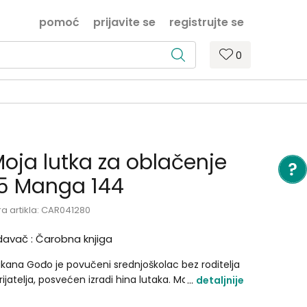
pomoć
prijavite se
registrujte se
0
oja lutka za oblačenje
5 Manga 144
ra artikla:
CAR041280
davač :
Čarobna knjiga
kana Gođo je povučeni srednjoškolac bez roditelja
prijatelja, posvećen izradi hina lutaka. Marin Kitagava
detaljnije
 atraktivna devojka iz Vakaninog razreda, koja