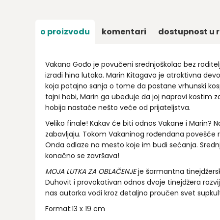
o proizvodu
komentari
dostupnost u r
Vakana Gođo je povučeni srednjoškolac bez roditelja
izradi hina lutaka. Marin Kitagava je atraktivna dev
koja potajno sanja o tome da postane vrhunski kosp
tajni hobi, Marin ga ubeđuje da joj napravi kostim z
hobija nastaće nešto veće od prijateljstva.
Veliko finale! Kakav će biti odnos Vakane i Marin? 
zabavljaju. Tokom Vakaninog rođendana povešće r
Onda odlaze na mesto koje im budi sećanja. Srednj
konačno se završava!
MOJA LUTKA ZA OBLAČENJE
je šarmantna tinejdžers
Duhovit i provokativan odnos dvoje tinejdžera razvij
nas autorka vodi kroz detaljno proučen svet supkult
Format:13 x 19 cm