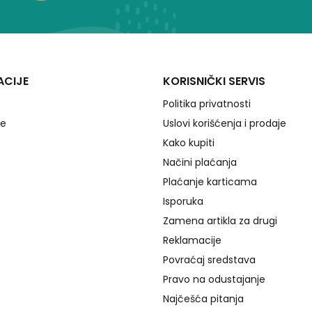
ACIJE
KORISNIČKI SERVIS
Politika privatnosti
je
Uslovi korišćenja i prodaje
Kako kupiti
Načini plaćanja
Plaćanje karticama
Isporuka
Zamena artikla za drugi
Reklamacije
Povraćaj sredstava
Pravo na odustajanje
Najčešća pitanja