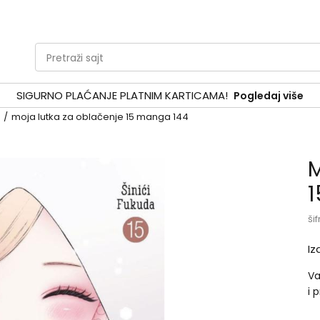
Pretraži sajt
SIGURNO PLAĆANJE PLATNIM KARTICAMA!
Pogledaj više
moja lutka za oblačenje 15 manga 144
M
1
šif
Iz
Va
i 
je