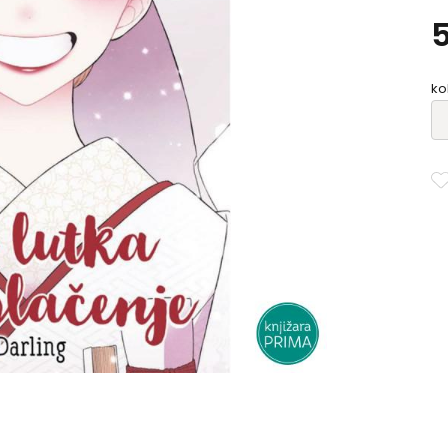
po
Ka
jo
na
ko