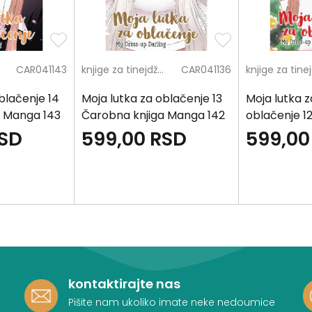
CAR041143
knjige za tinejdžere
CAR041136
blačenje 14
Moja lutka za oblačenje 13
Moja lutka z
a Manga 143
Čarobna knjiga Manga 142
oblačenje 1
Čarobna
SD
599,00
RSD
599,00
knjiga Mang
141
kontaktirajte nas
Pišite nam ukoliko imate neke nedoumice