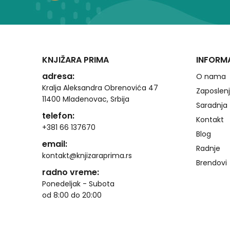
KNJIŽARA PRIMA
INFORM
adresa:
O nama
Kralja Aleksandra Obrenovića 47
Zaposlen
11400 Mladenovac, Srbija
Saradnja
telefon:
Kontakt
+381 66 137670
Blog
email:
Radnje
kontakt@knjizaraprima.rs
Brendovi
radno vreme:
Ponedeljak - Subota
od 8:00 do 20:00