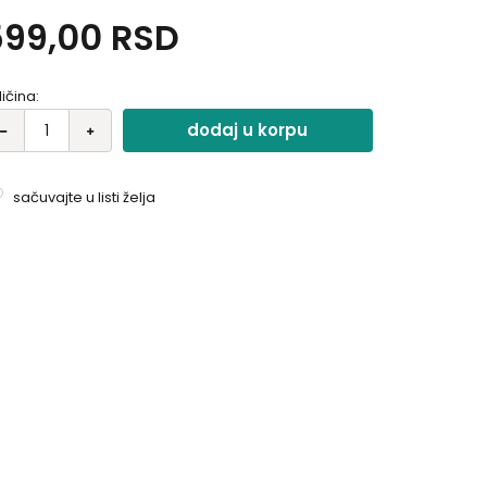
tajno sanja o tome da postane vrhunski kosplejer.
599,00
RSD
da otkrije Vakanin tajni hobi, Marin ga ubeđuje da
j napravi kostim za kosplej. Međutim, iz ovih hobija
staće nešto veće od prijateljstva..
ličina:
dodaj u korpu
sačuvajte u listi želja