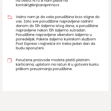
na 06
6137670
ili nam pišite na
kontakt@knjizaraprima.rs
.
Važno nam je da vaša porudžbina brzo stigne do
vas. Zato sve porudžbine napravljene radnim
danom do 13h šaljemo istog dana, a porudžbine
napravljene nakon 13h šaljemo sutradan.
Porudžbine napravljene vikendom šaljemo u
ponedeljak. Pakete šaljemo kurirskom službom
Post Express i najčešće im treba jedan dan da
budu isporučeni.
Poručene proizvode možete platiti platnim
karticama, uplatom na račun ili u gotovini kuriru
prilikom preuzimanja porudžbine.