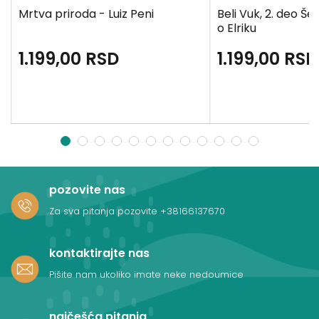
Mrtva priroda - Luiz Peni
Beli Vuk, 2. deo Še
o Elriku
1.199,00
RSD
1.199,00
RSD
1
2
3
4
5
6
7
8
9
10
11
12
pozovite nas
Za sva pitanja pozovite
+38166137670
kontaktirajte nas
Pišite nam ukoliko imate neke nedoumice
najčešća pitanja