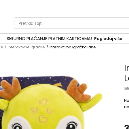
Pretraži sajt
SIGURNO PLAĆANJE PLATNIM KARTICAMA!
Pogledaj više
ke
interaktivne igračke
interaktivna igračka lane
I
šif
Na
na
na
za
3
PA