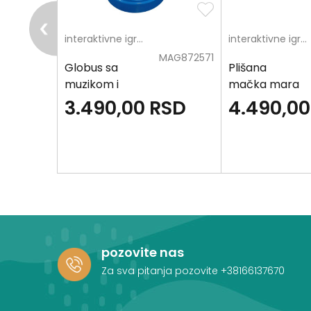
MLN708812
interaktivne igračke
interaktivne igračke
MAG872571
 ruku
Globus sa
Plišana
muzikom i
mačka mara
svetlom
SD
3.490,00
RSD
4.490,00
pozovite nas
Za sva pitanja pozovite
+38166137670