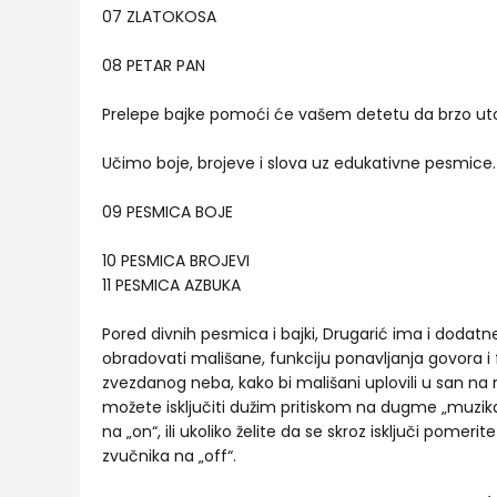
07 ZLATOKOSA
08 PETAR PAN
Prelepe bajke pomoći će vašem detetu da brzo ut
Učimo boje, brojeve i slova uz edukativne pesmice.
09 PESMICA BOJE
10 PESMICA BROJEVI
11 PESMICA AZBUKA
Pored divnih pesmica i bajki, Drugarić ima i dodatn
obradovati mališane, funkciju ponavljanja govora i
zvezdanog neba, kako bi mališani uplovili u san na n
možete isključiti dužim pritiskom na dugme „muzik
na „on“, ili ukoliko želite da se skroz isključi pomeri
zvučnika na „off“.