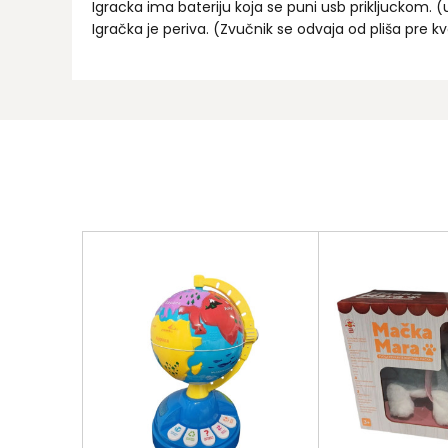
Igracka ima bateriju koja se puni usb prikljuckom. (
Igračka je periva. (Zvučnik se odvaja od pliša pre k
Ime/Nadimak
Email
Poruka
pošalji