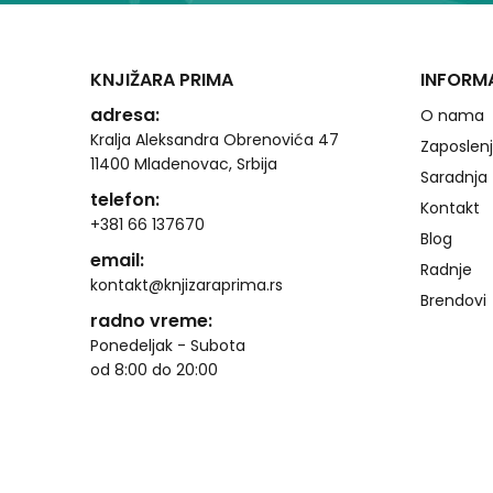
KNJIŽARA PRIMA
INFORM
adresa:
O nama
Kralja Aleksandra Obrenovića 47
Zaposlen
11400 Mladenovac, Srbija
Saradnja
telefon:
Kontakt
+381 66 137670
Blog
email:
Radnje
kontakt@knjizaraprima.rs
Brendovi
radno vreme:
Ponedeljak - Subota
od 8:00 do 20:00