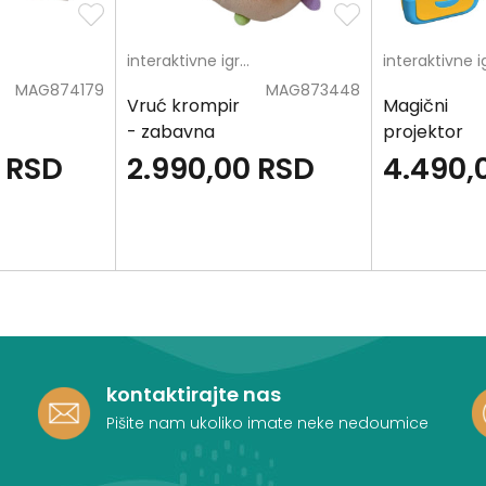
interaktivne igračke
MAG874179
MAG873448
Vruć krompir
Magični
- zabavna
projektor
igra
RSD
2.990,00
RSD
4.490,
kontaktirajte nas
Pišite nam ukoliko imate neke nedoumice