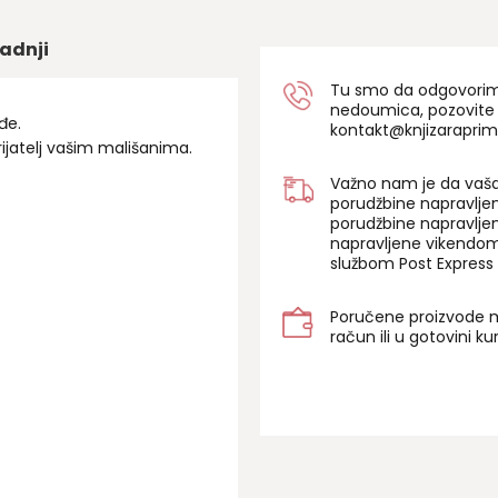
adnji
Tu smo da odgovorimo 
nedoumica, pozovite
đe.
kontakt@knjizaraprim
rijatelj vašim mališanima.
Važno nam je da vaša
porudžbine napravlje
porudžbine napravlje
napravljene vikendom
službom Post Express 
Poručene proizvode m
račun ili u gotovini k