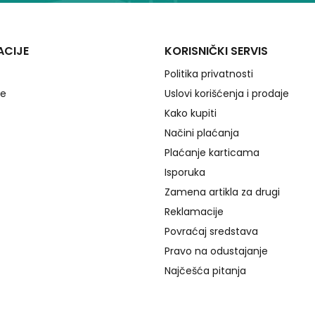
ACIJE
KORISNIČKI SERVIS
Politika privatnosti
je
Uslovi korišćenja i prodaje
Kako kupiti
Načini plaćanja
Plaćanje karticama
Isporuka
Zamena artikla za drugi
Reklamacije
Povraćaj sredstava
Pravo na odustajanje
Najčešća pitanja