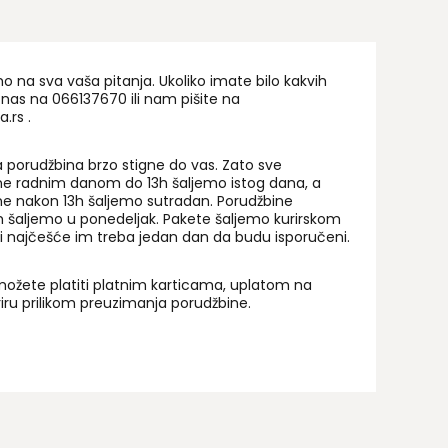
na sva vaša pitanja. Ukoliko imate bilo kakvih
 nas na 06
6137670
ili nam pišite na
a.rs
.
 porudžbina brzo stigne do vas. Zato sve
ne radnim danom do 13h šaljemo istog dana, a
ne nakon 13h šaljemo sutradan. Porudžbine
 šaljemo u ponedeljak. Pakete šaljemo kurirskom
i najčešće im treba jedan dan da budu isporučeni.
ožete platiti platnim karticama, uplatom na
uriru prilikom preuzimanja porudžbine.