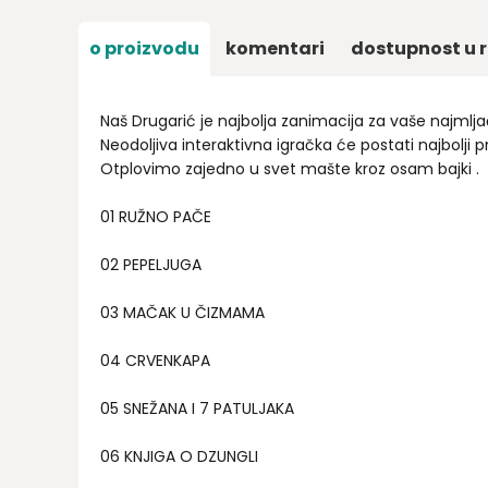
o proizvodu
komentari
dostupnost u r
Naš Drugarić je najbolja zanimacija za vaše najmlja
Neodoljiva interaktivna igračka će postati najbolji p
Otplovimo zajedno u svet mašte kroz osam bajki .
01 RUŽNO PAČE
02 PEPELJUGA
03 MAČAK U ČIZMAMA
04 CRVENKAPA
05 SNEŽANA I 7 PATULJAKA
06 KNJIGA O DZUNGLI