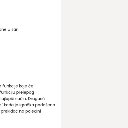
one u san.
e funkcije koje će
 funkciju prelepog
ajlepši način. Drugarić
a“ kada je igračka podešena
te prekidač na poleđini