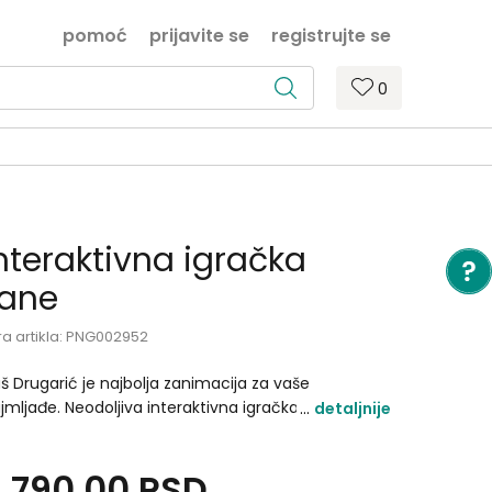
pomoć
prijavite se
registrujte se
0
nteraktivna igračka
Lane
ra artikla:
PNG002952
š Drugarić je najbolja zanimacija za vaše
jmljađe. Neodoljiva interaktivna igračka će postati
detaljnije
jbolji prijatelj vašim mališanima. Otplovimo
jedno u svet mašte kroz osam bajki . 01 RUŽNO
.790,00
RSD
ČE 02 PEPELJUGA 03 MAČAK U ČIZMAMA 04