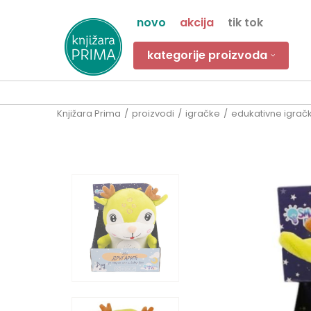
novo
akcija
tik tok
kategorije proizvoda
Knjižara Prima
proizvodi
igračke
edukativne igrač