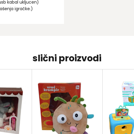
usb kabal ukljucen)
vašenja igračke.)
slični proizvodi