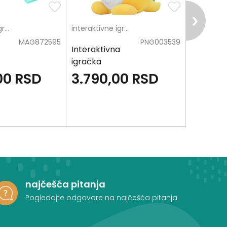
interaktivne igračke
interaktivne igračke
MAG872595
PNG003539
Interaktivna
Interakt
igračka
igračka 
Stegosaurus
00
RSD
3.790,00
RSD
3.790
najčešća pitanja
Pogledajte odgovore na najčešća pitanja