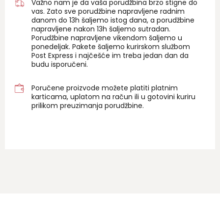
Važno nam je da vaša porudžbina brzo stigne do
vas. Zato sve porudžbine napravljene radnim
danom do 13h šaljemo istog dana, a porudžbine
napravljene nakon 13h šaljemo sutradan.
Porudžbine napravljene vikendom šaljemo u
ponedeljak. Pakete šaljemo kurirskom službom
Post Express i najčešće im treba jedan dan da
budu isporučeni.
Poručene proizvode možete platiti platnim
karticama, uplatom na račun ili u gotovini kuriru
prilikom preuzimanja porudžbine.