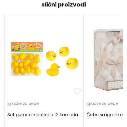
slični proizvodi
igračke za bebe
igračke za bebe
Set gumenih patkica 12 komada
Ćebe sa igračkom