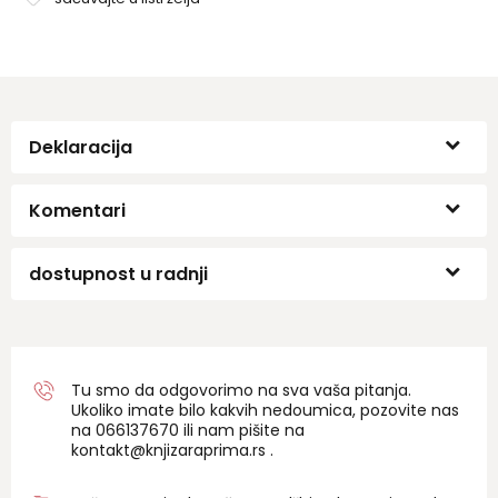
Deklaracija
Komentari
dostupnost u radnji
Tu smo da odgovorimo na sva vaša pitanja.
Ukoliko imate bilo kakvih nedoumica, pozovite nas
na 06
6137670
ili nam pišite na
kontakt@knjizaraprima.rs
.