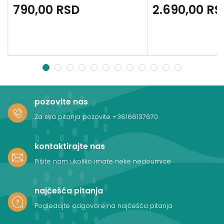
790,00
RSD
2.690,00
RS
1
2
3
4
5
6
7
8
9
10
11
12
pozovite nas
Za sva pitanja pozovite
+38166137670
kontaktirajte nas
Pišite nam ukoliko imate neke nedoumice
najčešća pitanja
Pogledajte odgovore na najčešća pitanja