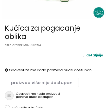
Kućica za pogađanje
oblika
šifra artikla:
MLN090294
.
detaljnije
Obavestite me kada proizvod bude dostupan
proizvod više nije dostupan
Obavesti me kada proizvod
ponovo bude dostupan
sačuvajte u listi želja