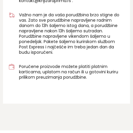
kontakt@knjizaraprima.rs
.
Važno nam je da vaša porudžbina brzo stigne do
vas. Zato sve porudžbine napravljene radnim
danom do 13h šaljemo istog dana, a porudžbine
napravljene nakon 13h šaljemo sutradan.
Porudžbine napravljene vikendom šaljemo u
ponedeljak. Pakete šaljemo kurirskom službom
Post Express i najčešće im treba jedan dan da
budu isporučeni.
Poručene proizvode možete platiti platnim
karticama, uplatom na račun ili u gotovini kuriru
prilikom preuzimanja porudžbine.