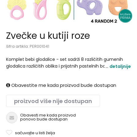
Zvečke u kutiji roze
šifra artikla:
PER001041
Komplet bebi glodalice - set sadrži 8 različitih gumenih
glodalica različitih oblika i prijatnih pastelnih boja.
detaljnije
Dimenzija pakovanja: 165x18x5cm. .
Obavestite me kada proizvod bude dostupan
proizvod više nije dostupan
Obavesti me kada proizvod
ponovo bude dostupan
sačuvajte u listi želja