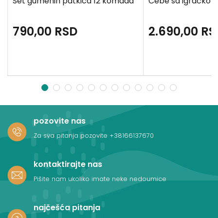
Set gumenih patkica 12 komada
Ćebe sa igračkom
790,00
RSD
2.690,00
RS
1
2
3
4
5
6
7
8
9
10
11
12
pozovite nas
Za sva pitanja pozovite
+38166137670
kontaktirajte nas
Pišite nam ukoliko imate neke nedoumice
najčešća pitanja