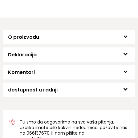
O proizvodu
Deklaracija
Komentari
dostupnost u radnji
Tu smo da odgovorimo na sva vaša pitanja.
Ukoliko imate bilo kakvih nedoumica, pozovite nas
na 06
6137670
ili nam pišite na