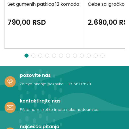
Set gumenih patkica 12 komada
Ćebe sa igračkom
790,00
RSD
2.690,00
RS
1
2
3
4
5
6
7
8
9
10
11
12
pozovite nas
Za sva pitanja pozovite
+38166137670
kontaktirajte nas
Pišite nam ukoliko imate neke nedoumice
najčešća pitanja