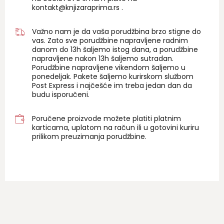
kontakt@knjizaraprima.rs
.
Važno nam je da vaša porudžbina brzo stigne do
vas. Zato sve porudžbine napravljene radnim
danom do 13h šaljemo istog dana, a porudžbine
napravljene nakon 13h šaljemo sutradan.
Porudžbine napravljene vikendom šaljemo u
ponedeljak. Pakete šaljemo kurirskom službom
Post Express i najčešće im treba jedan dan da
budu isporučeni.
Poručene proizvode možete platiti platnim
karticama, uplatom na račun ili u gotovini kuriru
prilikom preuzimanja porudžbine.