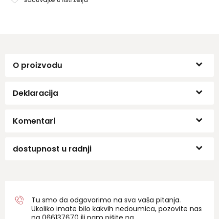
O proizvodu
Deklaracija
Komentari
dostupnost u radnji
Tu smo da odgovorimo na sva vaša pitanja.
Ukoliko imate bilo kakvih nedoumica, pozovite nas
na 06
6137670
ili nam pišite na