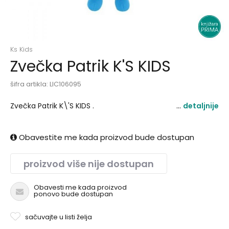
Ks Kids
Zvečka Patrik K'S KIDS
šifra artikla:
LIC106095
Zvečka Patrik K\'S KIDS .
detaljnije
Obavestite me kada proizvod bude dostupan
proizvod više nije dostupan
Obavesti me kada proizvod
ponovo bude dostupan
sačuvajte u listi želja