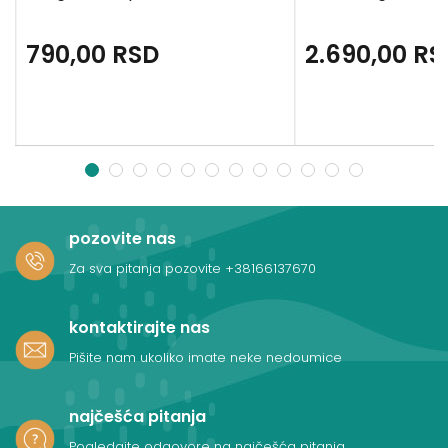
790,00
RSD
2.690,00
RS
1
2
3
4
5
6
7
8
9
10
11
12
pozovite nas
Za sva pitanja pozovite
+38166137670
kontaktirajte nas
Pišite nam ukoliko imate neke nedoumice
najčešća pitanja
Pogledajte odgovore na najčešća pitanja