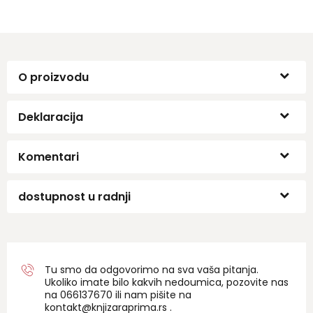
O proizvodu
Deklaracija
Komentari
dostupnost u radnji
Tu smo da odgovorimo na sva vaša pitanja.
Ukoliko imate bilo kakvih nedoumica, pozovite nas
na 06
6137670
ili nam pišite na
kontakt@knjizaraprima.rs
.