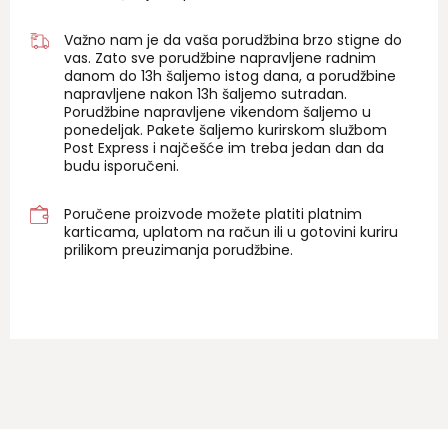
Važno nam je da vaša porudžbina brzo stigne do
vas. Zato sve porudžbine napravljene radnim
danom do 13h šaljemo istog dana, a porudžbine
napravljene nakon 13h šaljemo sutradan.
Porudžbine napravljene vikendom šaljemo u
ponedeljak. Pakete šaljemo kurirskom službom
Post Express i najčešće im treba jedan dan da
budu isporučeni.
Poručene proizvode možete platiti platnim
karticama, uplatom na račun ili u gotovini kuriru
prilikom preuzimanja porudžbine.