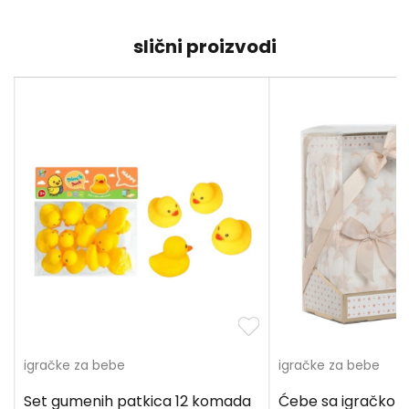
slični proizvodi
igračke za bebe
igračke za bebe
Set gumenih patkica 12 komada
Ćebe sa igračkom