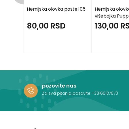
Hemijska olovka pastel 05
Hemijska olovk
višebojka Pupp
80,00
RSD
130,00
R
pozovite nas
Za sva pitanja pozovite
+38166137670