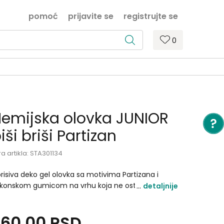
pomoć
prijavite se
registrujte se
0
emijska olovka JUNIOR
iši briši Partizan
ra artikla:
STA301134
brisiva deko gel olovka sa motivima Partizana i
likonskom gumicom na vrhu koja ne ostavlja mrlje i
detaljnije
agove brisanja.
260,00
RSD