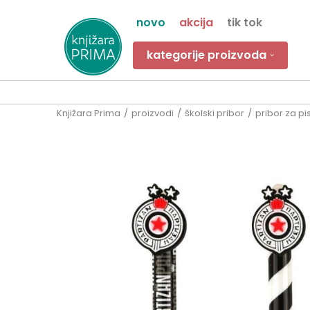
novo
akcija
tik tok
kategorije proizvoda
Knjižara Prima
proizvodi
školski pribor
pribor za pi