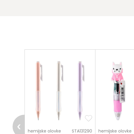
Poruka
pošalji
PLS659218
hemijske olovke
STA131290
hemijske olovke