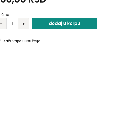
ličina:
dodaj u korpu
sačuvajte u listi želja