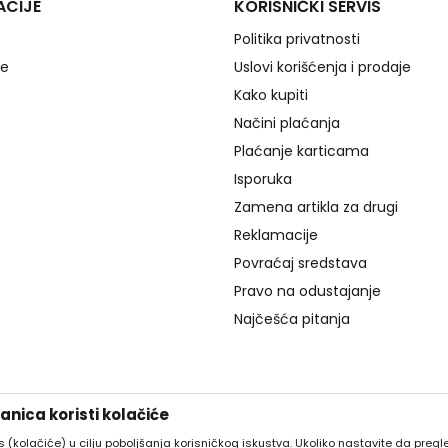
ACIJE
KORISNIČKI SERVIS
Politika privatnosti
je
Uslovi korišćenja i prodaje
Kako kupiti
Načini plaćanja
Plaćanje karticama
Isporuka
Zamena artikla za drugi
Reklamacije
Povraćaj sredstava
Pravo na odustajanje
Najčešća pitanja
nica koristi kolačiće
es (kolačiće) u cilju poboljšanja korisničkog iskustva. Ukoliko nastavite da pregle