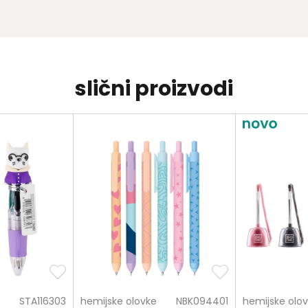
slični proizvodi
STA116303
hemijske olovke
NBK094401
hemijske olo