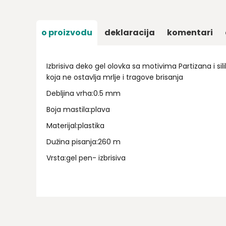
o proizvodu
deklaracija
komentari
Izbrisiva deko gel olovka sa motivima Partizana i 
koja ne ostavlja mrlje i tragove brisanja
Debljina vrha:0.5 mm
Boja mastila:plava
Materijal:plastika
Dužina pisanja:260 m
Vrsta:gel pen- izbrisiva
Ime/Nadimak
Email