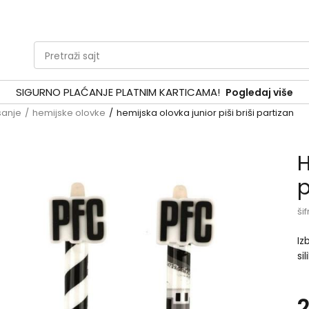
Pretraži sajt
SIGURNO PLAĆANJE PLATNIM KARTICAMA!
Pogledaj više
sanje
hemijske olovke
hemijska olovka junior piši briši partizan
H
p
šif
Iz
si
tr