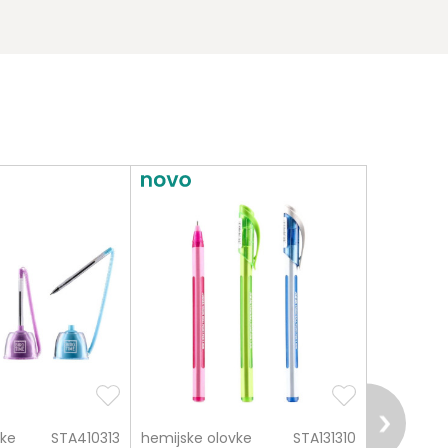
vke
STA410313
hemijske olovke
STA131310
hemijske 