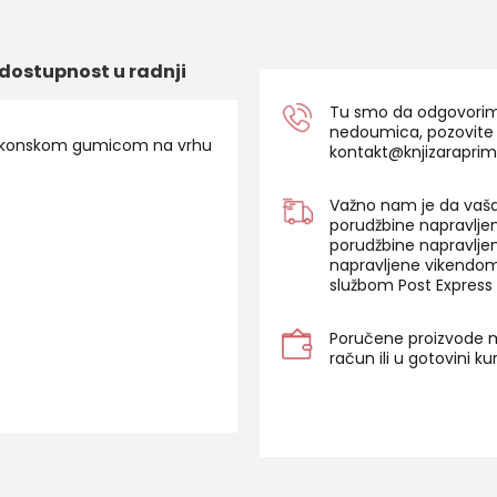
dostupnost u radnji
Tu smo da odgovorimo 
nedoumica, pozovite
silikonskom gumicom na vrhu
kontakt@knjizaraprim
Važno nam je da vaša
porudžbine napravlje
porudžbine napravlje
napravljene vikendom
službom Post Express 
Poručene proizvode m
račun ili u gotovini k