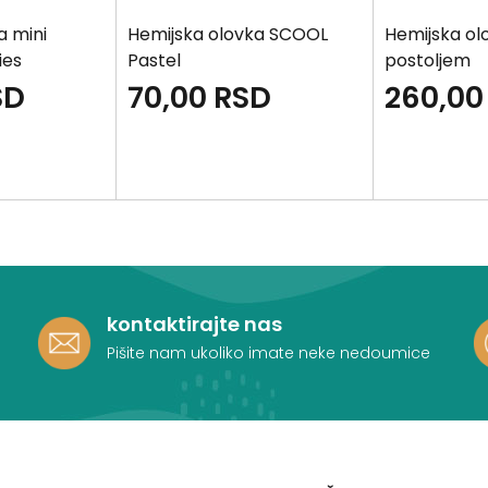
a mini
Hemijska olovka SCOOL
Hemijska ol
ies
Pastel
postoljem
SD
70,00
RSD
260,00
kontaktirajte nas
Pišite nam ukoliko imate neke nedoumice