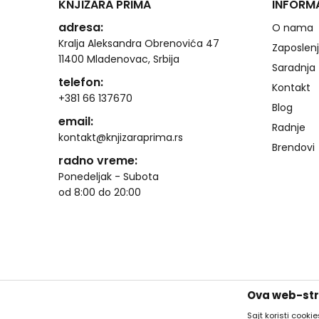
KNJIŽARA PRIMA
INFORM
adresa:
O nama
Kralja Aleksandra Obrenovića 47
Zaposlen
11400 Mladenovac, Srbija
Saradnja
telefon:
Kontakt
+381 66 137670
Blog
email:
Radnje
kontakt@knjizaraprima.rs
Brendovi
radno vreme:
Ponedeljak - Subota
od 8:00 do 20:00
Ova web-stra
Sajt koristi cooki