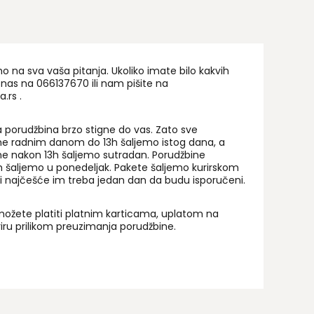
na sva vaša pitanja. Ukoliko imate bilo kakvih
 nas na 06
6137670
ili nam pišite na
a.rs
.
 porudžbina brzo stigne do vas. Zato sve
ne radnim danom do 13h šaljemo istog dana, a
ne nakon 13h šaljemo sutradan. Porudžbine
 šaljemo u ponedeljak. Pakete šaljemo kurirskom
i najčešće im treba jedan dan da budu isporučeni.
ožete platiti platnim karticama, uplatom na
uriru prilikom preuzimanja porudžbine.