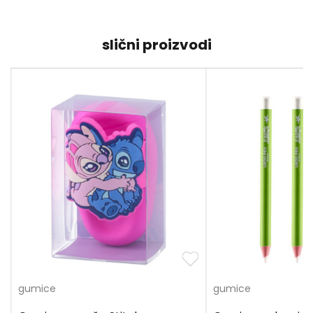
slični proizvodi
gumice
gumice