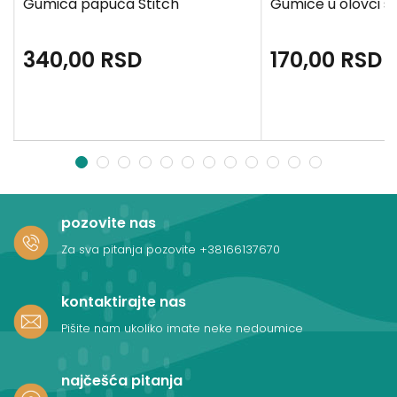
Gumica papuča Stitch
Gumice u olovci 
340,00
RSD
170,00
RSD
1
2
3
4
5
6
7
8
9
10
11
12
pozovite nas
Za sva pitanja pozovite
+38166137670
kontaktirajte nas
Pišite nam ukoliko imate neke nedoumice
najčešća pitanja