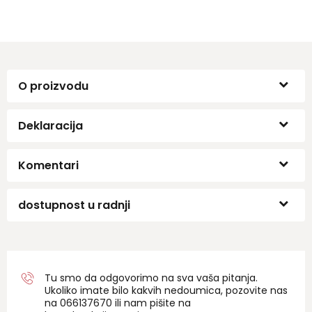
O proizvodu
Deklaracija
Komentari
dostupnost u radnji
Tu smo da odgovorimo na sva vaša pitanja.
Ukoliko imate bilo kakvih nedoumica, pozovite nas
na 06
6137670
ili nam pišite na