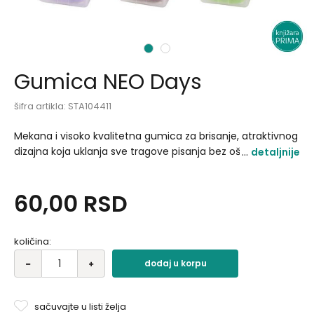
1
2
Gumica NEO Days
šifra artikla:
STA104411
Mekana i visoko kvalitetna gumica za brisanje, atraktivnog
dizajna koja uklanja sve tragove pisanja bez oštećenja
detaljnije
papira. Motiv / dezen: Days.
60,00
RSD
količina:
dodaj u korpu
sačuvajte u listi želja