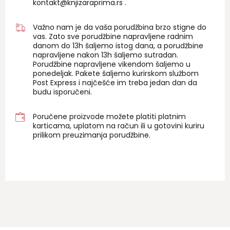
kontakt@knjizaraprima.rs
.
Važno nam je da vaša porudžbina brzo stigne do
vas. Zato sve porudžbine napravljene radnim
danom do 13h šaljemo istog dana, a porudžbine
napravljene nakon 13h šaljemo sutradan.
Porudžbine napravljene vikendom šaljemo u
ponedeljak. Pakete šaljemo kurirskom službom
Post Express i najčešće im treba jedan dan da
budu isporučeni.
Poručene proizvode možete platiti platnim
karticama, uplatom na račun ili u gotovini kuriru
prilikom preuzimanja porudžbine.