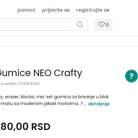
pomoć
prijavite se
registrujte se
0
umice NEO Crafty
ra artikla:
STA104025
ly, eraser, blocks, mix: set gumica za brisanje u blok
rmatu sa modernim piksel motivima. Trendi, šaren
detaljnije
zajn povećava vidljivost i privlači mlađu publiku.
ovidno izduženo pakovanje olakšava izlaganje i
280,00
RSD
ansport. Pouzdan školski artikal sa snažnim
odajnim potencijalom..