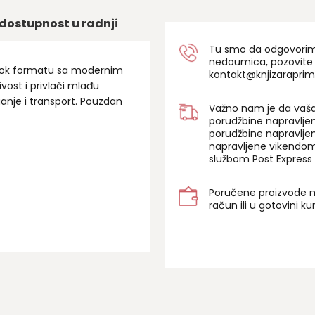
dostupnost u radnji
Tu smo da odgovorimo 
nedoumica, pozovite
u blok formatu sa modernim
kontakt@knjizaraprim
vost i privlači mlađu
anje i transport. Pouzdan
Važno nam je da vaša
porudžbine napravlje
porudžbine napravlje
napravljene vikendom
službom Post Express 
Poručene proizvode m
račun ili u gotovini k