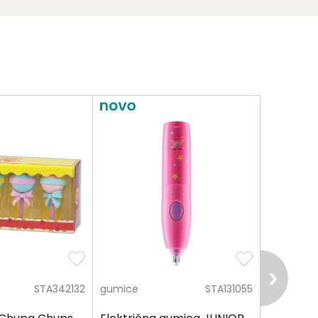
STA342132
gumice
STA131055
gumice