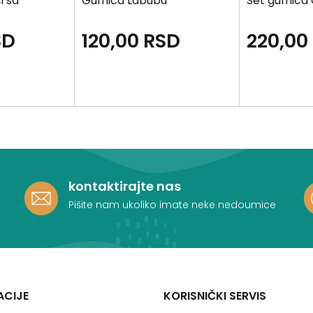
i sa
Gumica Labubu
Set gumica
SD
120,00
RSD
220,00
kontaktirajte nas
Pišite nam ukoliko imate neke nedoumice
ACIJE
KORISNIČKI SERVIS