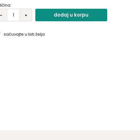
ličina:
dodaj u korpu
sačuvajte u listi želja