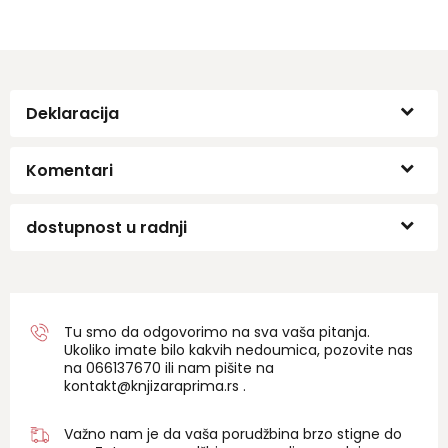
Deklaracija
Komentari
dostupnost u radnji
Tu smo da odgovorimo na sva vaša pitanja.
Ukoliko imate bilo kakvih nedoumica, pozovite nas
na 06
6137670
ili nam pišite na
kontakt@knjizaraprima.rs
.
Važno nam je da vaša porudžbina brzo stigne do