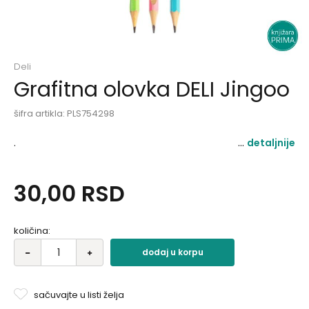
Deli
Grafitna olovka DELI Jingoo
šifra artikla:
PLS754298
.
detaljnije
30,00
RSD
količina:
dodaj u korpu
sačuvajte u listi želja