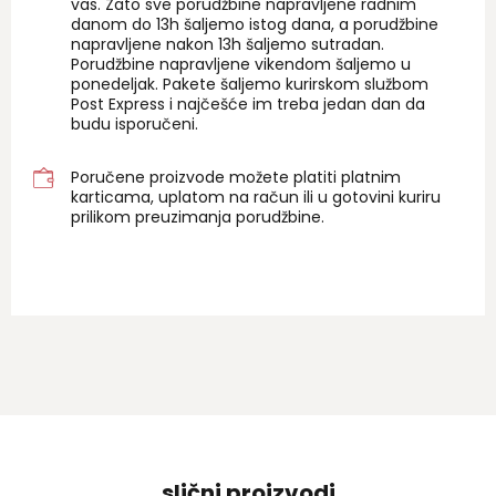
vas. Zato sve porudžbine napravljene radnim
danom do 13h šaljemo istog dana, a porudžbine
napravljene nakon 13h šaljemo sutradan.
Porudžbine napravljene vikendom šaljemo u
ponedeljak. Pakete šaljemo kurirskom službom
Post Express i najčešće im treba jedan dan da
budu isporučeni.
Poručene proizvode možete platiti platnim
karticama, uplatom na račun ili u gotovini kuriru
prilikom preuzimanja porudžbine.
slični proizvodi