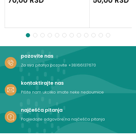
70,00
RSD
50,00
RSD
1
2
3
4
5
6
7
8
9
10
11
12
pozovite nas
Za sva pitanja pozovite
+38166137670
kontaktirajte nas
Pišite nam ukoliko imate neke nedoumice
najčešća pitanja
Pogledajte odgovore na najčešća pitanja