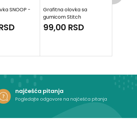
ovka SNOOP -
Grafitna olovka sa
Grafitna
gumicom Stitch
gumicom
RSD
99,00
RSD
95,0
najčešća pitanja
Pogledajte odgovore na najčešća pitanja