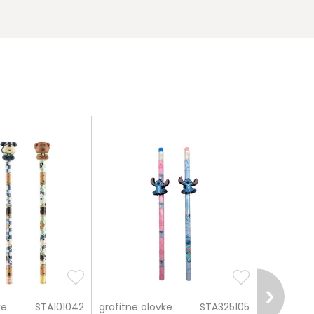
ke
STA101042
grafitne olovke
STA325105
grafitne o