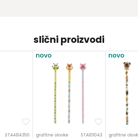
slični proizvodi
STA484350
grafitne olovke
STA101043
grafitne olov