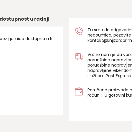
dostupnost u radnji
Tu smo da odgovorimo 
nedoumica, pozovite
s bez gumice dostupna u 5
kontakt@knjizaraprim
Važno nam je da vaša
porudžbine napravlje
porudžbine napravlje
napravljene vikendom
službom Post Express 
Poručene proizvode m
račun ili u gotovini k