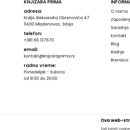
KNJIŽARA PRIMA
INFORM
adresa:
O nama
Kralja Aleksandra Obrenovića 47
Zaposlen
11400 Mladenovac, Srbija
Saradnja
telefon:
Kontakt
+381 66 137670
Blog
email:
Radnje
kontakt@knjizaraprima.rs
Brendovi
radno vreme:
Ponedeljak - Subota
od 8:00 do 20:00
Ova web-stra
Sajt koristi cooki