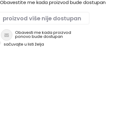
Obavestite me kada proizvod bude dostupan
proizvod više nije dostupan
Obavesti me kada proizvod
ponovo bude dostupan
sačuvajte u listi želja