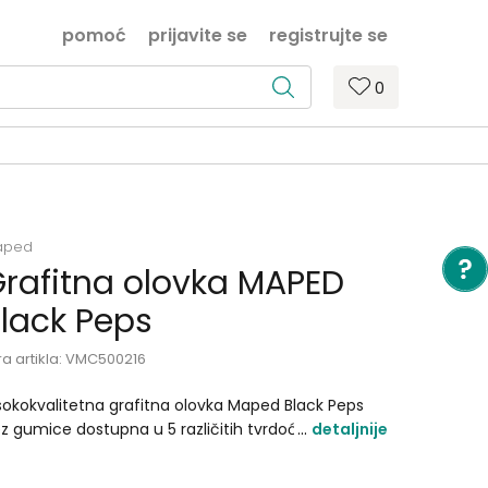
pomoć
prijavite se
registrujte se
0
aped
rafitna olovka MAPED
lack Peps
ra artikla:
VMC500216
sokokvalitetna grafitna olovka Maped Black Peps
z gumice dostupna u 5 različitih tvrdoća..
detaljnije