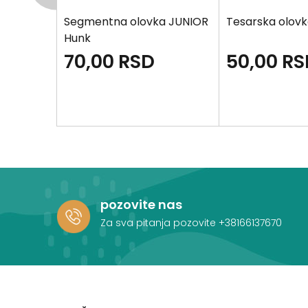
UNIOR HB
Segmentna olovka JUNIOR
Tesarska olov
Hunk
70,00
RSD
50,00
RS
pozovite nas
Za sva pitanja pozovite
+38166137670