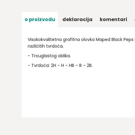
o proizvodu
deklaracija
komentari
Visokokvalitetna grafitna olovka Maped Black Pep
različitih tvrdoća.
- Trouglastog oblika.
- Tvrdoća: 2H – H – HB – B – 2B.
Ime/Nadimak
Email
Poruka