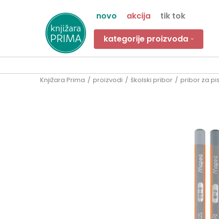
novo
akcija
tik tok
kategorije proizvoda
Knjižara Prima
proizvodi
školski pribor
pribor za pi