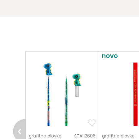
pošalji
STA130112
grafitne olovke
STA112606
grafitne olovke