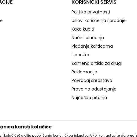
ACIJE
KORISNIČKI SERVIS
Politika privatnosti
je
Uslovi korišćenja i prodaje
Kako kupiti
Načini plaćanja
Plaćanje karticama
Isporuka
Zamena artikla za drugi
Reklamacije
Povraćaj sredstava
Pravo na odustajanje
Najčešća pitanja
nica koristi kolačiće
es (kolačiće) u cilju poboljšanja korisničkog iskustva. Ukoliko nastavite da pregle