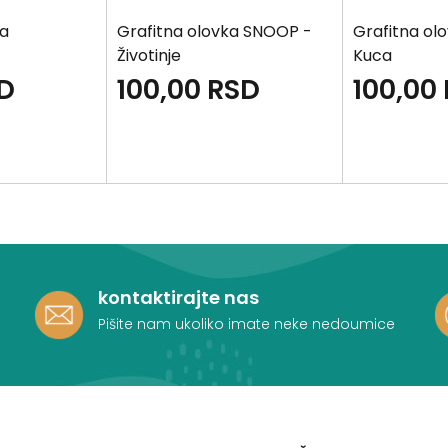
ka
Grafitna olovka SNOOP -
Grafitna ol
Životinje
Kuca
D
100,00
RSD
100,00
kontaktirajte nas
Pišite nam ukoliko imate neke nedoumice