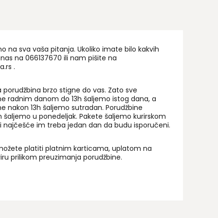
na sva vaša pitanja. Ukoliko imate bilo kakvih
 nas na 06
6137670
ili nam pišite na
a.rs
.
 porudžbina brzo stigne do vas. Zato sve
ne radnim danom do 13h šaljemo istog dana, a
ne nakon 13h šaljemo sutradan. Porudžbine
 šaljemo u ponedeljak. Pakete šaljemo kurirskom
i najčešće im treba jedan dan da budu isporučeni.
ožete platiti platnim karticama, uplatom na
uriru prilikom preuzimanja porudžbine.