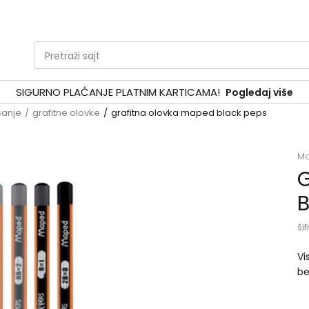
Pretraži sajt
SIGURNO PLAĆANJE PLATNIM KARTICAMA!
Pogledaj više
sanje
grafitne olovke
grafitna olovka maped black peps
M
G
B
šif
Vi
be