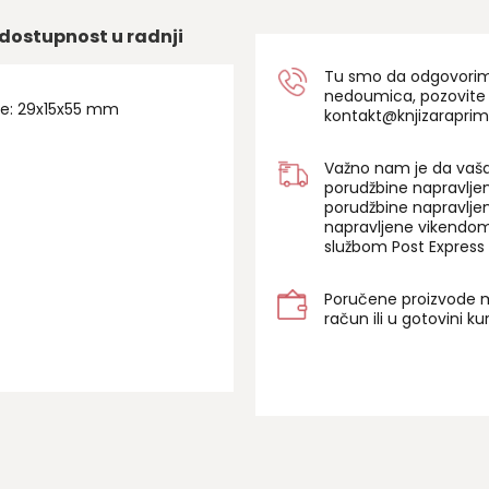
dostupnost u radnji
Tu smo da odgovorimo 
nedoumica, pozovite
ije: 29x15x55 mm
kontakt@knjizaraprim
Važno nam je da vaša
porudžbine napravlje
porudžbine napravlje
napravljene vikendom
službom Post Express 
Poručene proizvode m
račun ili u gotovini k