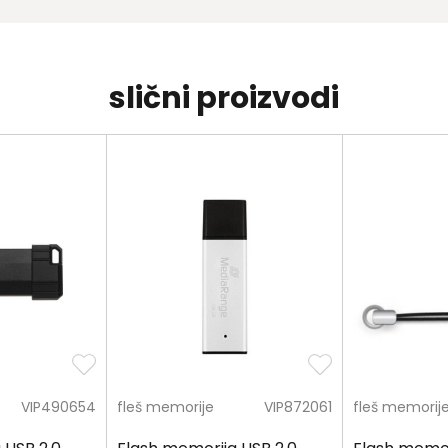
slični proizvodi
VIP490654
fleš memorije
VIP872061
fleš memorij