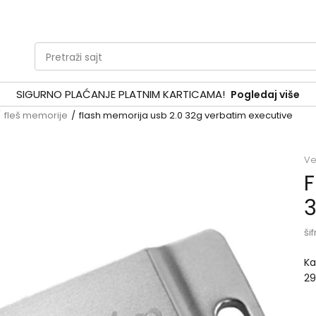
Pretraži sajt
SIGURNO PLAĆANJE PLATNIM KARTICAMA!
Pogledaj više
fleš memorije
flash memorija usb 2.0 32g verbatim executive
Ve
F
3
šif
Ka
29