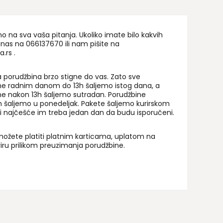
na sva vaša pitanja. Ukoliko imate bilo kakvih
 nas na 06
6137670
ili nam pišite na
a.rs
.
 porudžbina brzo stigne do vas. Zato sve
ne radnim danom do 13h šaljemo istog dana, a
ne nakon 13h šaljemo sutradan. Porudžbine
 šaljemo u ponedeljak. Pakete šaljemo kurirskom
i najčešće im treba jedan dan da budu isporučeni.
ožete platiti platnim karticama, uplatom na
uriru prilikom preuzimanja porudžbine.