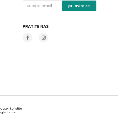
prijavite se
PRATITE NAS
date i koristite
ogledati na