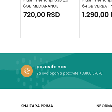
B 3.0
Flash memorija USB 2.0
Flash memorija
GE
8GB MEDIARANGE
64GB VERBATI
SD
720,00
RSD
1.290,00
pozovite nas
Za sva pitanja pozovite
+38166137670
KNJIŽARA PRIMA
INFORM