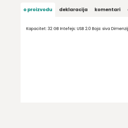
o proizvodu
deklaracija
komentari
Kapacitet: 32 GB Intefejs: USB 2.0 Boja: siva Dimenz
Ime/Nadimak
Email
Poruka
pošalji