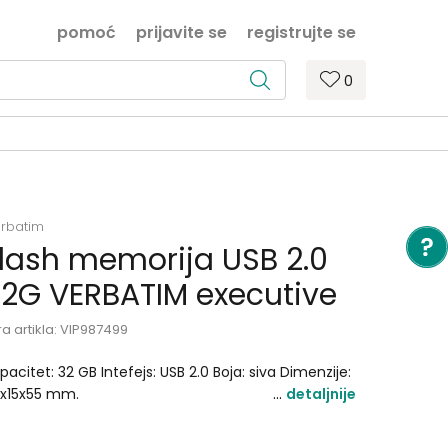
pomoć
prijavite se
registrujte se
0
rbatim
lash memorija USB 2.0
2G VERBATIM executive
ra artikla:
VIP987499
pacitet: 32 GB Intefejs: USB 2.0 Boja: siva Dimenzije:
x15x55 mm.
detaljnije