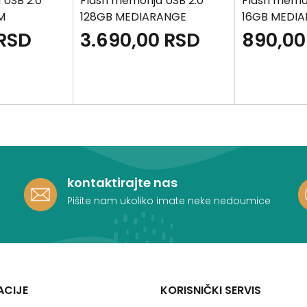
 USB 2.0
Flash memorija USB 2.0
Flash memor
M
128GB MEDIARANGE
16GB MEDIA
RSD
3.690,00
RSD
890,00
kontaktirajte nas
Pišite nam ukoliko imate neke nedoumice
ACIJE
KORISNIČKI SERVIS