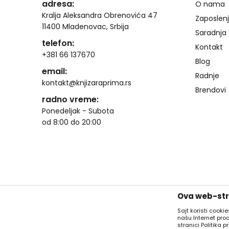
adresa:
O nama
Kralja Aleksandra Obrenovića 47
Zaposlen
11400 Mladenovac, Srbija
Saradnja
telefon:
Kontakt
+381 66 137670
Blog
email:
Radnje
kontakt@knjizaraprima.rs
Brendovi
radno vreme:
Ponedeljak - Subota
od 8:00 do 20:00
Ova web-stra
Sajt koristi cooki
našu Internet pro
stranici Politika pr