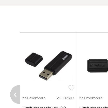
VIP118878
fleš memorije
VIP692607
fleš memorije