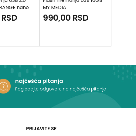
ija USB 2.0
Flash memorija USB 16GB
Flash me
RANGE nano
MY MEDIA
64GB MY
RSD
990,00
RSD
1.390
najčešća pitanja
Pogledajte odgovore na najčešća pitanja
PRIJAVITE SE