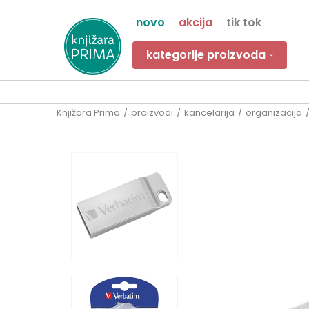
novo
akcija
tik tok
kategorije proizvoda
Knjižara Prima
proizvodi
kancelarija
organizacija