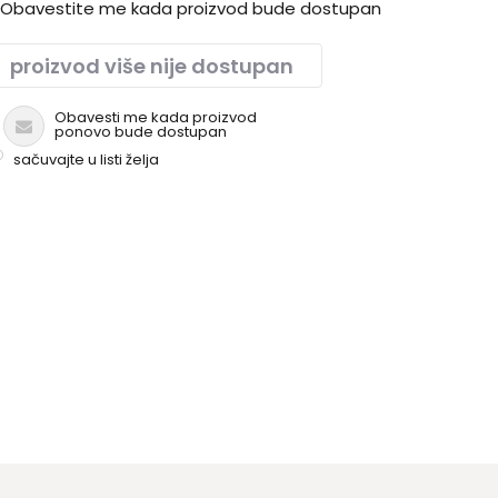
Obavestite me kada proizvod bude dostupan
proizvod više nije dostupan
Obavesti me kada proizvod
ponovo bude dostupan
sačuvajte u listi želja