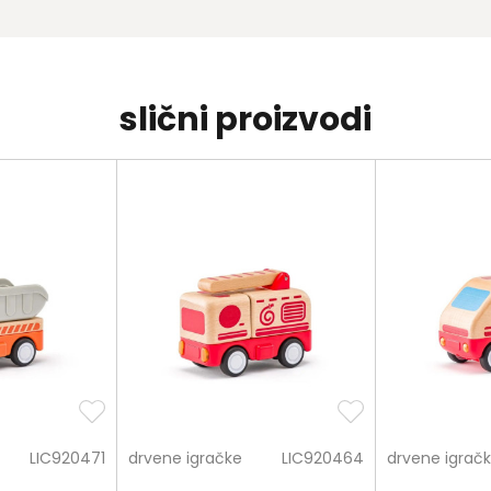
slični proizvodi
LIC920471
drvene igračke
LIC920464
drvene igrač