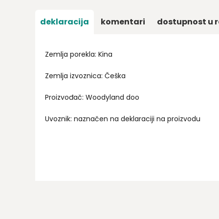
deklaracija
komentari
dostupnost u r
Zemlja porekla: Kina
Zemlja izvoznica: Češka
Proizvođač: Woodyland doo
Uvoznik: naznačen na deklaraciji na proizvodu
Ime/Nadimak
Email
Poruka