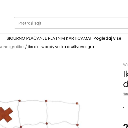
Pretraži sajt
SIGURNO PLAĆANJE PLATNIM KARTICAMA!
Pogledaj više
vene igračke
iks oks woody velika društvena igra
W
I
d
šif
.
2