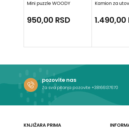
RGER
Mini puzzle WOODY
Kamion za ut
D
950,00
RSD
1.490,00
pozovite nas
Za sva pitanja pozovite
+38166137670
KNJIŽARA PRIMA
INFORM