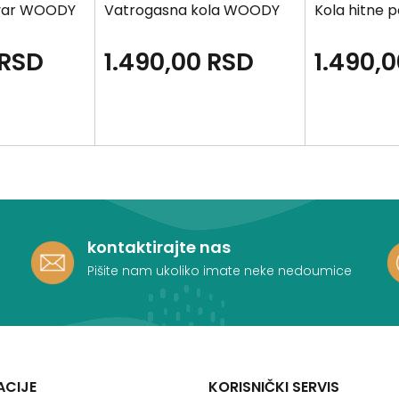
ovar WOODY
Vatrogasna kola WOODY
Kola hitne
RSD
1.490,00
RSD
1.490,
kontaktirajte nas
Pišite nam ukoliko imate neke nedoumice
ACIJE
KORISNIČKI SERVIS