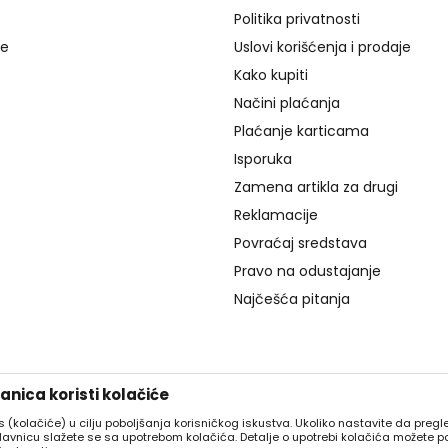
Politika privatnosti
je
Uslovi korišćenja i prodaje
Kako kupiti
Načini plaćanja
Plaćanje karticama
Isporuka
Zamena artikla za drugi
Reklamacije
Povraćaj sredstava
Pravo na odustajanje
Najčešća pitanja
nica koristi kolačiće
es (kolačiće) u cilju poboljšanja korisničkog iskustva. Ukoliko nastavite da pregle
davnicu slažete se sa upotrebom kolačića. Detalje o upotrebi kolačića možete p