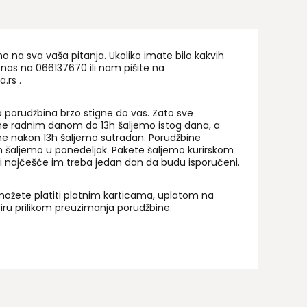
na sva vaša pitanja. Ukoliko imate bilo kakvih
 nas na 06
6137670
ili nam pišite na
a.rs
.
 porudžbina brzo stigne do vas. Zato sve
ne radnim danom do 13h šaljemo istog dana, a
ne nakon 13h šaljemo sutradan. Porudžbine
 šaljemo u ponedeljak. Pakete šaljemo kurirskom
i najčešće im treba jedan dan da budu isporučeni.
ožete platiti platnim karticama, uplatom na
uriru prilikom preuzimanja porudžbine.