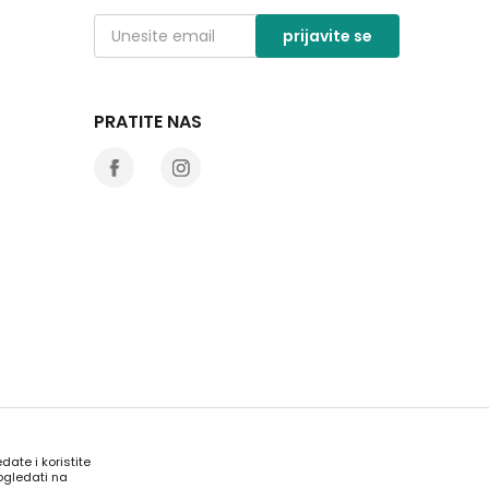
prijavite se
PRATITE NAS
date i koristite
ogledati na