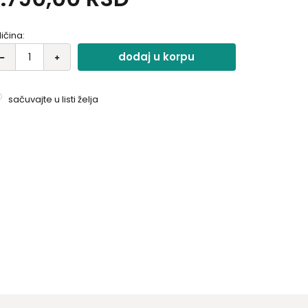
ličina:
dodaj u korpu
sačuvajte u listi želja