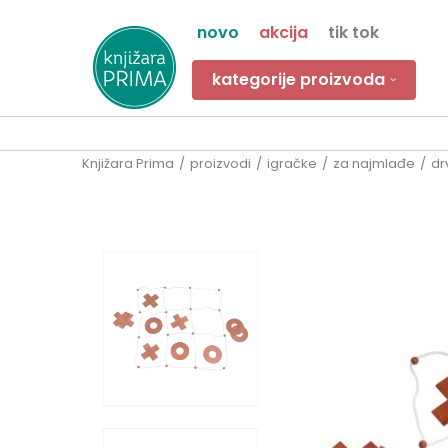
novo
akcija
tik tok
kategorije proizvoda
Knjižara Prima
proizvodi
igračke
za najmlađe
dr