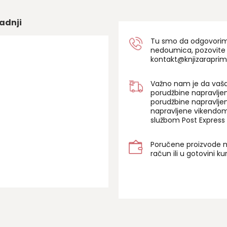
adnji
Tu smo da odgovorimo 
nedoumica, pozovite
kontakt@knjizaraprim
Važno nam je da vaša
porudžbine napravlje
porudžbine napravlje
napravljene vikendom
službom Post Express 
Poručene proizvode m
račun ili u gotovini k