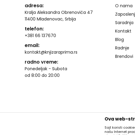
adresa:
O nama
Kralja Aleksandra Obrenovića 47
Zaposlen
11400 Mladenovac, Srbija
Saradnja
telefon:
Kontakt
+381 66 137670
Blog
email:
Radnje
kontakt@knjizaraprima.rs
Brendovi
radno vreme:
Ponedeljak - Subota
od 8:00 do 20:00
Ova web-stra
Sajt koristi cooki
našu Internet pro