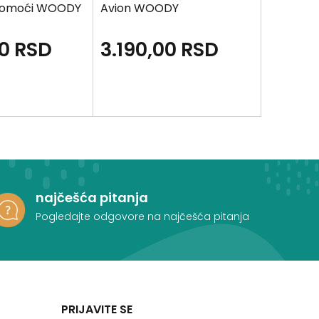
 pomoći WOODY
Avion WOODY
Balans 
00
RSD
3.190,00
RSD
1.690
najčešća pitanja
Pogledajte odgovore na najčešća pitanja
PRIJAVITE SE