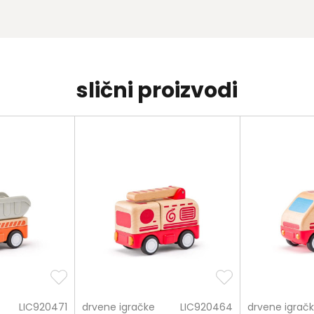
slični proizvodi
LIC920471
drvene igračke
LIC920464
drvene igrač