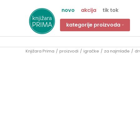
novo
akcija
tik tok
kategorije proizvoda
Knjižara Prima
proizvodi
igračke
za najmlađe
dr