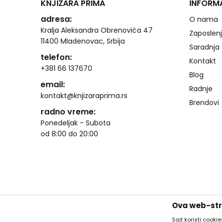
KNJIŽARA PRIMA
INFORM
adresa:
O nama
Kralja Aleksandra Obrenovića 47
Zaposlen
11400 Mladenovac, Srbija
Saradnja
telefon:
Kontakt
+381 66 137670
Blog
email:
Radnje
kontakt@knjizaraprima.rs
Brendovi
radno vreme:
Ponedeljak - Subota
od 8:00 do 20:00
Ova web-stra
Sajt koristi cooki