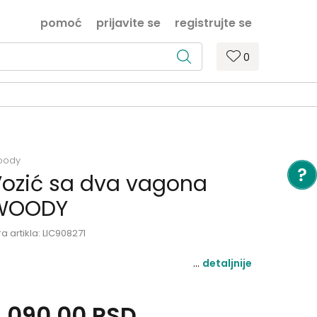
pomoć
prijavite se
registrujte se
0
oody
ozić sa dva vagona
WOODY
ra artikla:
LIC908271
detaljnije
3.090,00
RSD