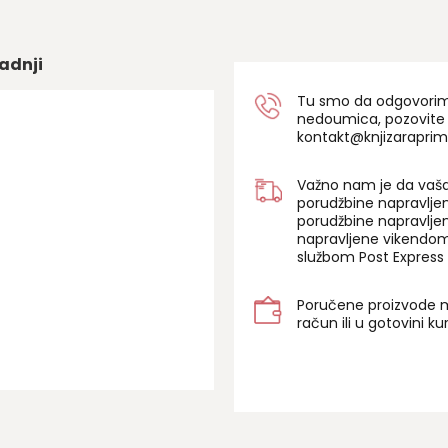
adnji
Tu smo da odgovorimo 
nedoumica, pozovite
kontakt@knjizaraprim
Važno nam je da vaša
porudžbine napravlje
porudžbine napravlje
napravljene vikendom
službom Post Express 
Poručene proizvode m
račun ili u gotovini k