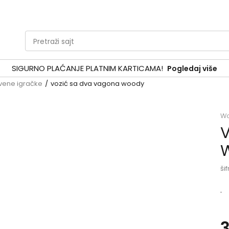
Pretraži sajt
SIGURNO PLAĆANJE PLATNIM KARTICAMA!
Pogledaj više
vene igračke
vozić sa dva vagona woody
W
V
šif
.