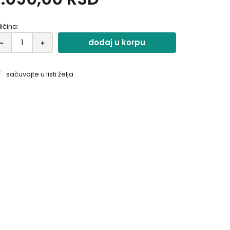
ličina:
dodaj u korpu
sačuvajte u listi želja