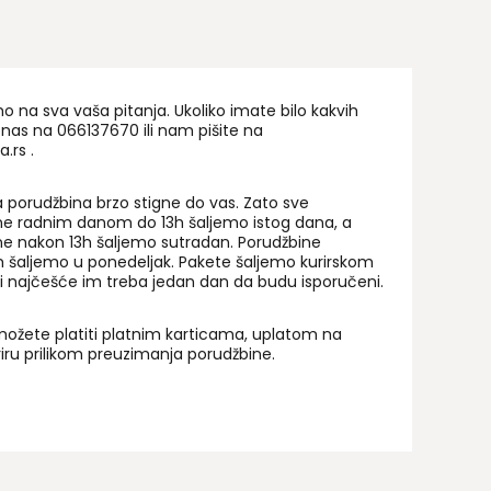
na sva vaša pitanja. Ukoliko imate bilo kakvih
 nas na 06
6137670
ili nam pišite na
a.rs
.
 porudžbina brzo stigne do vas. Zato sve
ne radnim danom do 13h šaljemo istog dana, a
ne nakon 13h šaljemo sutradan. Porudžbine
 šaljemo u ponedeljak. Pakete šaljemo kurirskom
i najčešće im treba jedan dan da budu isporučeni.
ožete platiti platnim karticama, uplatom na
uriru prilikom preuzimanja porudžbine.