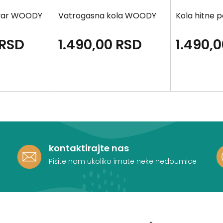
ovar WOODY
Vatrogasna kola WOODY
Kola hitne
RSD
1.490,00
RSD
1.490,
kontaktirajte nas
Pišite nam ukoliko imate neke nedoumice