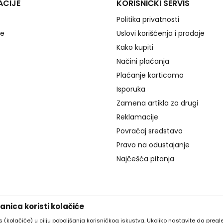
ACIJE
KORISNIČKI SERVIS
Politika privatnosti
je
Uslovi korišćenja i prodaje
Kako kupiti
Načini plaćanja
Plaćanje karticama
Isporuka
Zamena artikla za drugi
Reklamacije
Povraćaj sredstava
Pravo na odustajanje
Najčešća pitanja
nica koristi kolačiće
es (kolačiće) u cilju poboljšanja korisničkog iskustva. Ukoliko nastavite da pregle