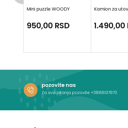
RGER
Mini puzzle WOODY
Kamion za ut
D
950,00
RSD
1.490,00
pozovite nas
Za sva pitanja pozovite
+38166137670