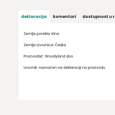
deklaracija
komentari
dostupnost u r
Zemlja porekla: Kina
Zemlja izvoznica: Češka
Proizvođač: Woodyland doo
Uvoznik: naznačen na deklaraciji na proizvodu
Ime/Nadimak
Email
Poruka