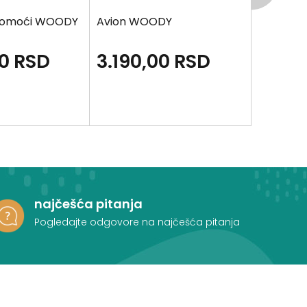
 pomoći WOODY
Avion WOODY
Balans 
00
RSD
3.190,00
RSD
1.690
najčešća pitanja
Pogledajte odgovore na najčešća pitanja