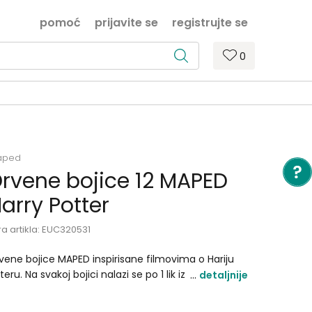
pomoć
prijavite se
registrujte se
0
aped
rvene bojice 12 MAPED
arry Potter
ra artikla:
EUC320531
vene bojice MAPED inspirisane filmovima o Hariju
teru. Na svakoj bojici nalazi se po 1 lik iz filmova o
detaljnije
riju Poteru..