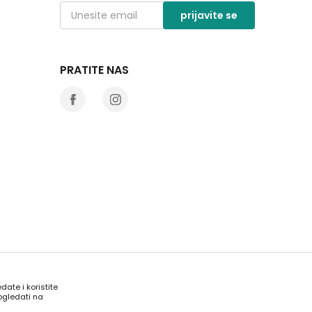
prijavite se
PRATITE NAS
date i koristite
ogledati na