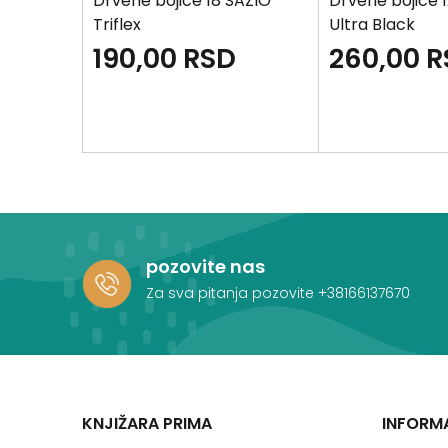
PED
Drvene bojice 18 SAZIO
Drvene bojice 
Triflex
Ultra Black
D
190,00
RSD
260,00
R
pozovite nas
Za sva pitanja pozovite
+38166137670
KNJIŽARA PRIMA
INFORM