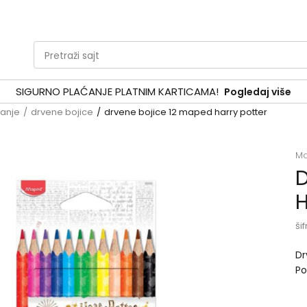
Pretraži sajt
SIGURNO PLAĆANJE PLATNIM KARTICAMA!
Pogledaj više
tanje
drvene bojice
drvene bojice 12 maped harry potter
M
D
H
šif
Dr
Po
Ha