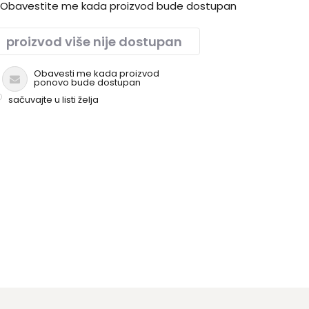
Obavestite me kada proizvod bude dostupan
proizvod više nije dostupan
Obavesti me kada proizvod
ponovo bude dostupan
sačuvajte u listi želja