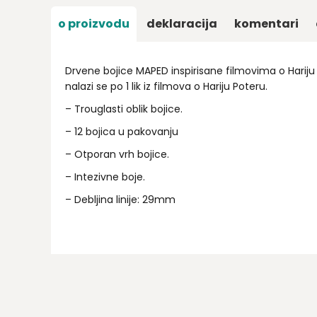
o proizvodu
deklaracija
komentari
Drvene bojice MAPED inspirisane filmovima o Hariju 
nalazi se po 1 lik iz filmova o Hariju Poteru.
– Trouglasti oblik bojice.
– 12 bojica u pakovanju
– Otporan vrh bojice.
– Intezivne boje.
– Debljina linije: 29mm
Ime/Nadimak
Email