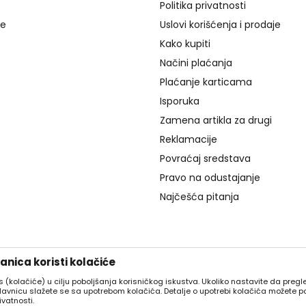
Politika privatnosti
je
Uslovi korišćenja i prodaje
Kako kupiti
Načini plaćanja
Plaćanje karticama
Isporuka
Zamena artikla za drugi
Reklamacije
Povraćaj sredstava
Pravo na odustajanje
Najčešća pitanja
nica koristi kolačiće
es (kolačiće) u cilju poboljšanja korisničkog iskustva. Ukoliko nastavite da pregle
davnicu slažete se sa upotrebom kolačića. Detalje o upotrebi kolačića možete p
ivatnosti.