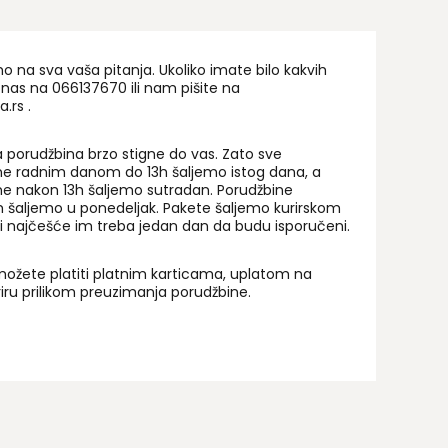
na sva vaša pitanja. Ukoliko imate bilo kakvih
 nas na 06
6137670
ili nam pišite na
a.rs
.
 porudžbina brzo stigne do vas. Zato sve
ne radnim danom do 13h šaljemo istog dana, a
ne nakon 13h šaljemo sutradan. Porudžbine
 šaljemo u ponedeljak. Pakete šaljemo kurirskom
i najčešće im treba jedan dan da budu isporučeni.
ožete platiti platnim karticama, uplatom na
uriru prilikom preuzimanja porudžbine.