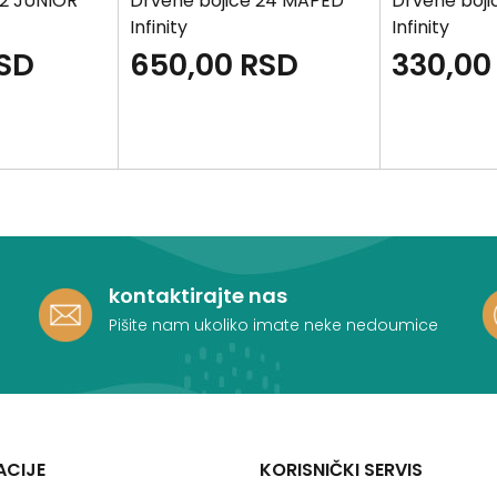
12 JUNIOR
Drvene bojice 24 MAPED
Drvene boji
Infinity
Infinity
SD
650,00
RSD
330,00
kontaktirajte nas
Pišite nam ukoliko imate neke nedoumice
ACIJE
KORISNIČKI SERVIS