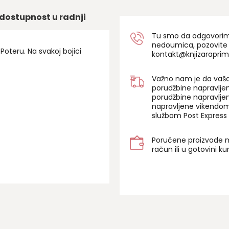
dostupnost u radnji
Tu smo da odgovorimo 
nedoumica, pozovite
Poteru. Na svakoj bojici
kontakt@knjizaraprim
Važno nam je da vaša
porudžbine napravlje
porudžbine napravlje
napravljene vikendom
službom Post Express 
Poručene proizvode m
račun ili u gotovini k