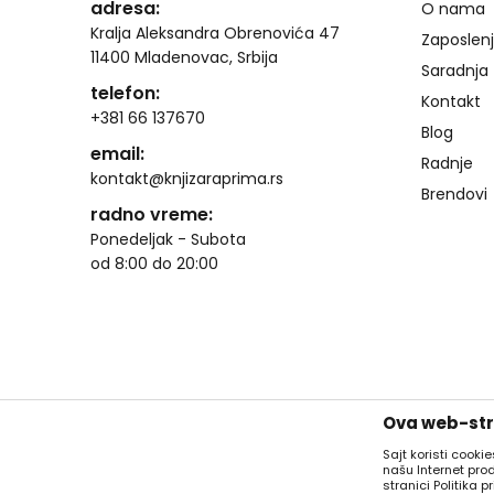
adresa:
O nama
Kralja Aleksandra Obrenovića 47
Zaposlen
11400 Mladenovac, Srbija
Saradnja
telefon:
Kontakt
+381 66 137670
Blog
email:
Radnje
kontakt@knjizaraprima.rs
Brendovi
radno vreme:
Ponedeljak - Subota
od 8:00 do 20:00
Ova web-stra
Sajt koristi cooki
našu Internet pro
stranici Politika pr