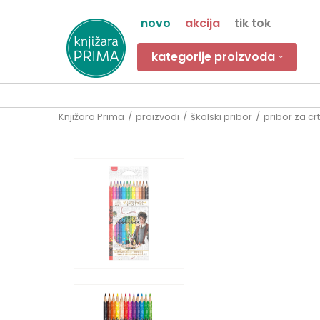
novo
akcija
tik tok
kategorije proizvoda
Knjižara Prima
proizvodi
školski pribor
pribor za cr