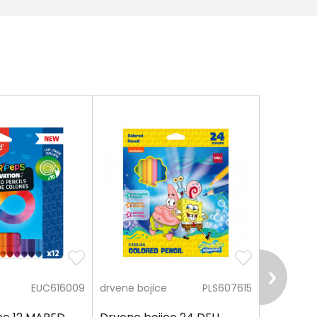
EUC616009
drvene bojice
PLS607615
drvene bo