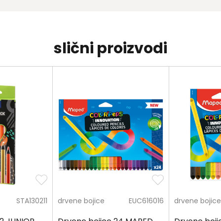
slični proizvodi
STA130211
drvene bojice
EUC616016
drvene bojice