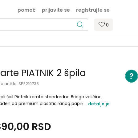
pomoć
prijavite se
registrujte se
0
arte PIATNIK 2 špila
ra artikla:
SPE219733
pli špil Piatnik karata standardne Bridge veličine,
rađen od premium plastificiranog papira. Sadrži dva
detaljnije
ila od 54/55 karata, savršenih za sve vrste kartaških
ara. Vrhunski kvalitet i dugotrajnost garantovani..
890,00
RSD