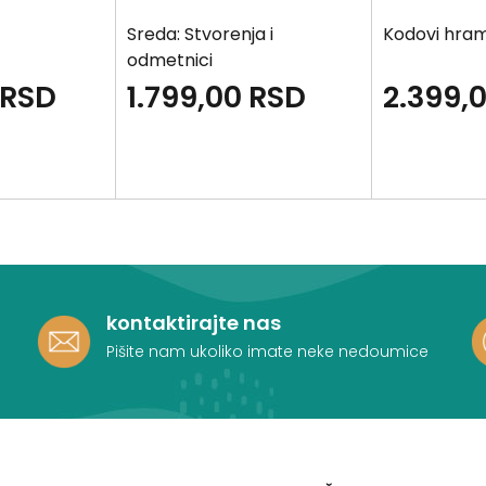
Sreda: Stvorenja i
Kodovi hra
odmetnici
RSD
1.799,00
RSD
2.399,
kontaktirajte nas
Pišite nam ukoliko imate neke nedoumice