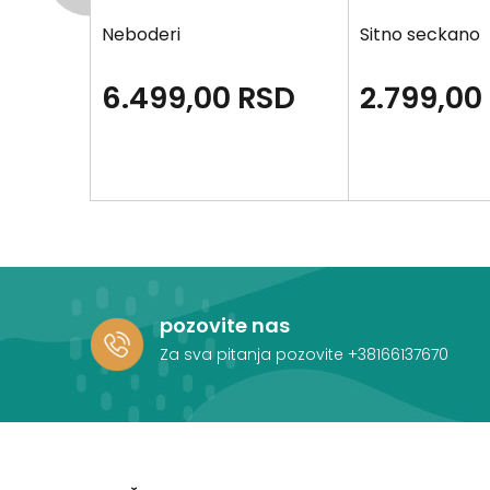
kolovo
Neboderi
Sitno seckano
SD
6.499,00
RSD
2.799,00
pozovite nas
Za sva pitanja pozovite
+38166137670