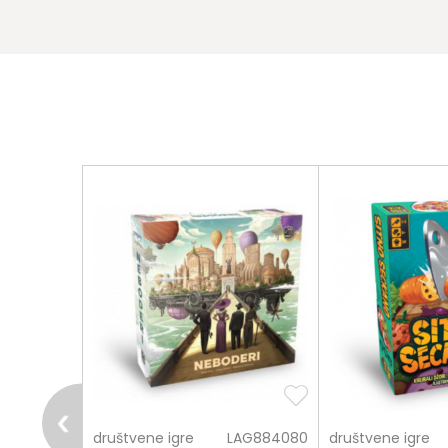
pošalji
MAG102983
društvene igre
LAG884080
društvene igre