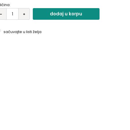
ličina:
dodaj u korpu
sačuvajte u listi želja