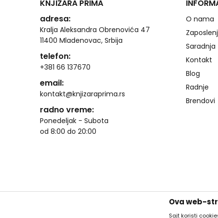
KNJIŽARA PRIMA
INFORM
adresa:
O nama
Kralja Aleksandra Obrenovića 47
Zaposlen
11400 Mladenovac, Srbija
Saradnja
telefon:
Kontakt
+381 66 137670
Blog
email:
Radnje
kontakt@knjizaraprima.rs
Brendovi
radno vreme:
Ponedeljak - Subota
od 8:00 do 20:00
Ova web-stra
Sajt koristi cooki