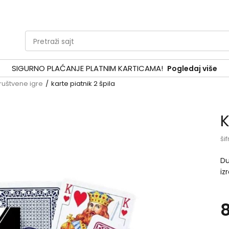
Pretraži sajt
SIGURNO PLAĆANJE PLATNIM KARTICAMA!
Pogledaj više
ruštvene igre
karte piatnik 2 špila
K
šif
Du
iz
šp
ig