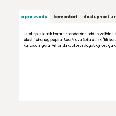
o proizvodu
komentari
dostupnost u r
Dupli špil Piatnik karata standardne Bridge veličin
plastificiranog papira. Sadrži dva špila od 54/55 kar
kartaških igara. Vrhunski kvalitet i dugotrajnost gar
Ime/Nadimak
Email
Poruka