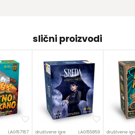
slični proizvodi
LAG157167
društvene igre
LAG155859
društvene igr