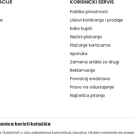
ACIJE
KORISNIČKI SERVIS
Politika privatnosti
je
Uslovi korišćenja i prodaje
Kako kupiti
Načini plaćanja
Plaćanje karticama
Isporuka
Zamena artikla za drugi
Reklamacije
Povraćaj sredstava
Pravo na odustajanje
Najčešća pitanja
nica koristi kolačiće
es (kolačiće) u cilju poboljšanja korisničkog iskustva. Ukoliko nastavite da pregle