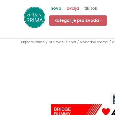
novo
akcija
tik tok
kategorije proizvoda
Knjižara Prima
proizvodi
hobi
slobodno vreme
d