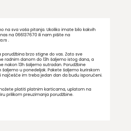
na sva vaša pitanja. Ukoliko imate bilo kakvih
 nas na 06
6137670
ili nam pišite na
a.rs
.
 porudžbina brzo stigne do vas. Zato sve
ne radnim danom do 13h šaljemo istog dana, a
ne nakon 13h šaljemo sutradan. Porudžbine
 šaljemo u ponedeljak. Pakete šaljemo kurirskom
i najčešće im treba jedan dan da budu isporučeni.
ožete platiti platnim karticama, uplatom na
uriru prilikom preuzimanja porudžbine.