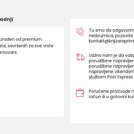
adnji
Tu smo da odgovorimo 
nedoumica, pozovite
e, izrađen od premium
kontakt@knjizaraprim
ata, savršenih za sve vrste
antovani.
Važno nam je da vaša
porudžbine napravlje
porudžbine napravlje
napravljene vikendom
službom Post Express 
Poručene proizvode m
račun ili u gotovini k