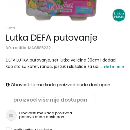
Defa
Lutka DEFA putovanje
šifra artikla:
MAG585232
DEFA LUTKA putovanje, set lutka veličine 30cm i dodaci
kao što su kofer, ranac, jastuk i slušalice za udobnije
detaljnije
putovanje!.
Obavestite me kada proizvod bude dostupan
proizvod više nije dostupan
Obavesti me kada proizvod
ponovo bude dostupan
sačuvajte u listi želja