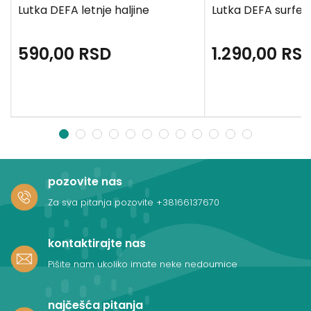
Lutka DEFA letnje haljine
Lutka DEFA surfer
590,00
RSD
1.290,00
RS
1
2
3
4
5
6
7
8
9
10
11
12
pozovite nas
Za sva pitanja pozovite
+38166137670
kontaktirajte nas
Pišite nam ukoliko imate neke nedoumice
najčešća pitanja