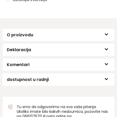
O proizvodu
Deklaracija
Komentari
dostupnost u radnji
Tu smo da odgovorimo na sva vaša pitanja.
Ukoliko imate bilo kakvih nedoumica, pozovite nas
na 06
6137670
ili nam pišite na