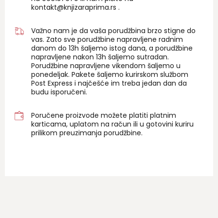
kontakt@knjizaraprima.rs
.
Važno nam je da vaša porudžbina brzo stigne do
vas. Zato sve porudžbine napravljene radnim
danom do 13h šaljemo istog dana, a porudžbine
napravljene nakon 13h šaljemo sutradan.
Porudžbine napravljene vikendom šaljemo u
ponedeljak. Pakete šaljemo kurirskom službom
Post Express i najčešće im treba jedan dan da
budu isporučeni.
Poručene proizvode možete platiti platnim
karticama, uplatom na račun ili u gotovini kuriru
prilikom preuzimanja porudžbine.