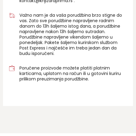
kontakt@knjizaraprima.rs
.
Važno nam je da vaša porudžbina brzo stigne do
vas. Zato sve porudžbine napravljene radnim
danom do 13h šaljemo istog dana, a porudžbine
napravljene nakon 13h šaljemo sutradan.
Porudžbine napravljene vikendom šaljemo u
ponedeljak. Pakete šaljemo kurirskom službom
Post Express i najčešće im treba jedan dan da
budu isporučeni.
Poručene proizvode možete platiti platnim
karticama, uplatom na račun ili u gotovini kuriru
prilikom preuzimanja porudžbine.