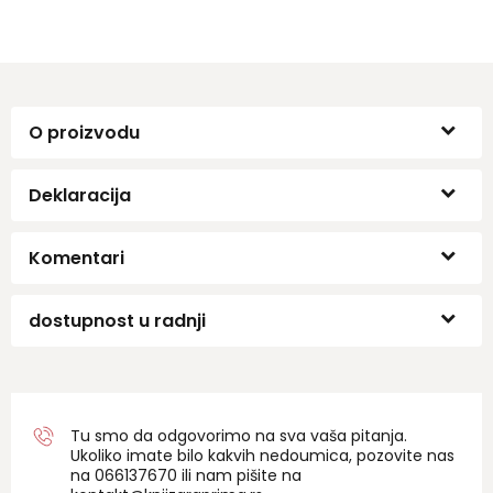
O proizvodu
Deklaracija
Komentari
dostupnost u radnji
Tu smo da odgovorimo na sva vaša pitanja.
Ukoliko imate bilo kakvih nedoumica, pozovite nas
na 06
6137670
ili nam pišite na