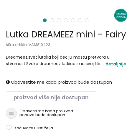
1
2
3
4
5
6
7
Lutka DREAMEEZ mini - Fairy
šifra artikla:
VAM810423
Dreameez,svet lutaka koji dečiju maštu pretvara u
stvarnost.Svaka dreameez lutkica ima svoj lični
detaljnije
pečat,unikatan personaliti i sopstvenu magiju koja
garantuje sate kreativne igre u dečijoj zemlji čuda.Pažljivo
Obavestite me kada proizvod bude dostupan
dizajnirane,ove lutkice podstiču kreativnu igru,maštu i
razvoj socijalnih veština..
proizvod više nije dostupan
Obavesti me kada proizvod
ponovo bude dostupan
sačuvajte u listi želja