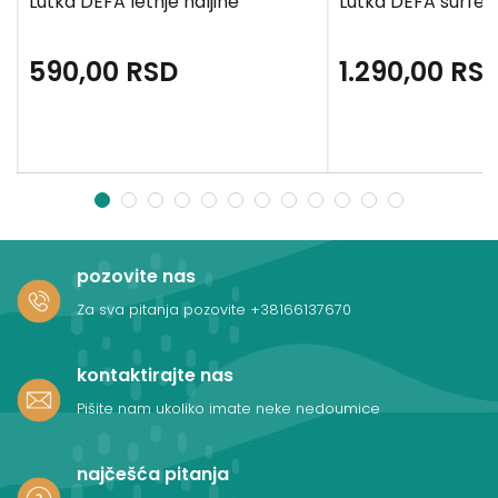
Lutka DEFA letnje haljine
Lutka DEFA surfer
590,00
RSD
1.290,00
RS
1
2
3
4
5
6
7
8
9
10
11
12
pozovite nas
Za sva pitanja pozovite
+38166137670
kontaktirajte nas
Pišite nam ukoliko imate neke nedoumice
najčešća pitanja