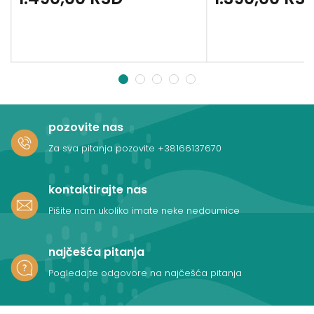
1
2
3
4
5
pozovite nas
Za sva pitanja pozovite
+38166137670
kontaktirajte nas
Pišite nam ukoliko imate neke nedoumice
najčešća pitanja
Pogledajte odgovore na najčešća pitanja