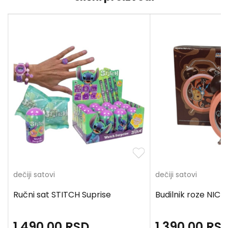
dečiji satovi
dečiji satovi
Ručni sat STITCH Suprise
Budilnik roze NICI
1.490,00
RSD
1.390,00
RS