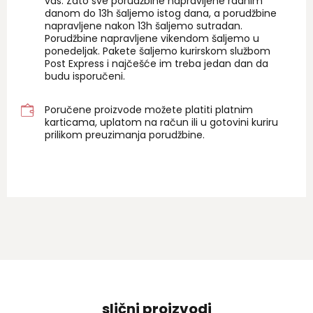
vas. Zato sve porudžbine napravljene radnim
danom do 13h šaljemo istog dana, a porudžbine
napravljene nakon 13h šaljemo sutradan.
Porudžbine napravljene vikendom šaljemo u
ponedeljak. Pakete šaljemo kurirskom službom
Post Express i najčešće im treba jedan dan da
budu isporučeni.
Poručene proizvode možete platiti platnim
karticama, uplatom na račun ili u gotovini kuriru
prilikom preuzimanja porudžbine.
slični proizvodi