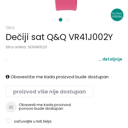
1
2
Q&Q
Dečiji sat Q&Q VR41J002Y
šifra artikla:
SEN981520
.
detaljnije
Obavestite me kada proizvod bude dostupan
proizvod više nije dostupan
Obavesti me kada proizvod
ponovo bude dostupan
sačuvajte u listi želja