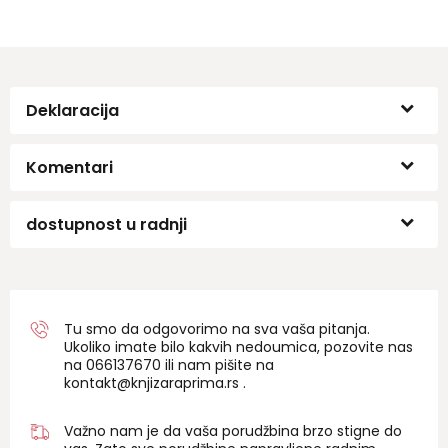
Deklaracija
Komentari
dostupnost u radnji
Tu smo da odgovorimo na sva vaša pitanja.
Ukoliko imate bilo kakvih nedoumica, pozovite nas
na 06
6137670
ili nam pišite na
kontakt@knjizaraprima.rs
.
Važno nam je da vaša porudžbina brzo stigne do