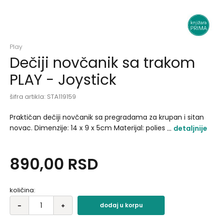
Play
Dečiji novčanik sa trakom
PLAY - Joystick
šifra artikla:
STA119159
Praktičan dečiji novčanik sa pregradama za krupan i sitan
novac. Dimenzije: 14 x 9 x 5cm Materijal: poliester 600D
detaljnije
Ziperi: metalni potezači.
890,00
RSD
količina:
dodaj u korpu