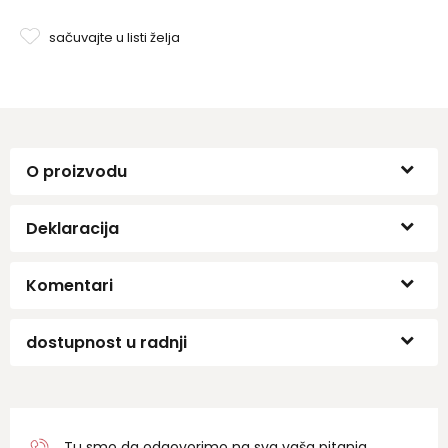
sačuvajte u listi želja
O proizvodu
Deklaracija
Komentari
dostupnost u radnji
Tu smo da odgovorimo na sva vaša pitanja.