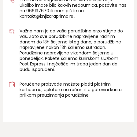
Ukoliko imate bilo kakvih nedoumica, pozovite nas
na 06
6137670
ili nam pišite na
kontakt@knjizaraprima.rs
.
Važno nam je da vaša porudžbina brzo stigne do
vas. Zato sve porudžbine napravljene radnim
danom do 13h šaljemo istog dana, a porudžbine
napravljene nakon 13h šaljemo sutradan.
Porudžbine napravljene vikendom šaljemo u
ponedeljak. Pakete šaljemo kurirskom službom
Post Express i najčešće im treba jedan dan da
budu isporučeni.
Poručene proizvode možete platiti platnim
karticama, uplatom na račun ili u gotovini kuriru
prilikom preuzimanja porudžbine.