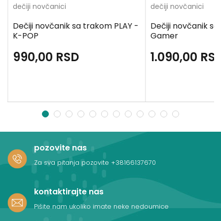
dečiji novčanici
dečiji novčanici
Dečiji novčanik sa trakom PLAY -
Dečiji novčanik s
K-POP
Gamer
990,00
RSD
1.090,00
RS
1
2
3
4
5
6
7
8
9
10
11
12
pozovite nas
Za sva pitanja pozovite
+38166137670
kontaktirajte nas
Pišite nam ukoliko imate neke nedoumice