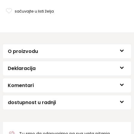
sačuvajte u listi želja
O proizvodu
Deklaracija
Komentari
dostupnost u radnji
Tu smo da odgovorimo na sva vaša pitanja.