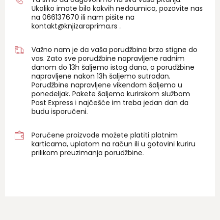
Ukoliko imate bilo kakvih nedoumica, pozovite nas
na 06
6137670
ili nam pišite na
kontakt@knjizaraprima.rs
.
Važno nam je da vaša porudžbina brzo stigne do
vas. Zato sve porudžbine napravljene radnim
danom do 13h šaljemo istog dana, a porudžbine
napravljene nakon 13h šaljemo sutradan.
Porudžbine napravljene vikendom šaljemo u
ponedeljak. Pakete šaljemo kurirskom službom
Post Express i najčešće im treba jedan dan da
budu isporučeni.
Poručene proizvode možete platiti platnim
karticama, uplatom na račun ili u gotovini kuriru
prilikom preuzimanja porudžbine.