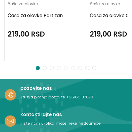
čaše za olovke
čaše za olovke
Čaša za olovke Partizan
Čaša za olovke C
219,00
RSD
219,00
RSD
1
2
3
4
5
6
7
8
9
pozovite nas
Za sva pitanja pozovite
+38166137670
kontaktirajte nas
Pišite nam ukoliko imate neke nedoumice