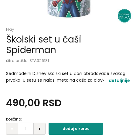
Play
Školski set u čaši
Spiderman
šifra artikla:
STA326181
Sedmodelni Disney školski set u čaši obradovaće svakog
prvaka! U setu se nalazi metalna čaša za olovke lenjir
detaljnije
18cm gumica rezač grafitna olovka blokčić i štipaljka..
490,00
RSD
količina:
dodaj u korpu