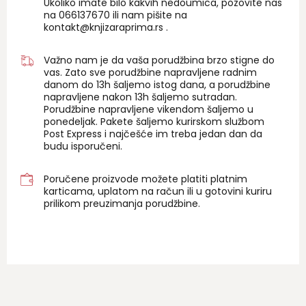
Ukoliko imate bilo kakvih nedoumica, pozovite nas
na 06
6137670
ili nam pišite na
kontakt@knjizaraprima.rs
.
Važno nam je da vaša porudžbina brzo stigne do
vas. Zato sve porudžbine napravljene radnim
danom do 13h šaljemo istog dana, a porudžbine
napravljene nakon 13h šaljemo sutradan.
Porudžbine napravljene vikendom šaljemo u
ponedeljak. Pakete šaljemo kurirskom službom
Post Express i najčešće im treba jedan dan da
budu isporučeni.
Poručene proizvode možete platiti platnim
karticama, uplatom na račun ili u gotovini kuriru
prilikom preuzimanja porudžbine.