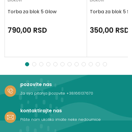
blokovi
blokovi
Torba za blok 5 Glow
Torba za blok 5 
790,00
RSD
350,00
RSD
1
2
3
4
5
6
7
8
9
10
11
12
pozovite nas
Za sva pitanja pozovite
+38166137670
kontaktirajte nas
Pišite nam ukoliko imate neke nedoumice