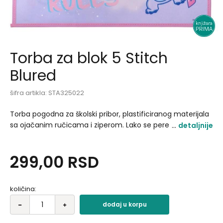
Torba za blok 5 Stitch
Blured
šifra artikla:
STA325022
Torba pogodna za školski pribor, plastificiranog materijala
sa ojačanim ručicama i ziperom. Lako se pere i
detaljnije
vodootpornog je materijala. Dimenzije: 29 x 41.5 x 1.5 cm.
299,00
RSD
količina:
dodaj u korpu