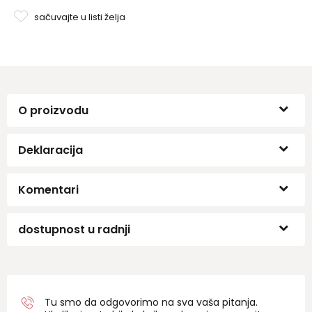
sačuvajte u listi želja
O proizvodu
Deklaracija
Komentari
dostupnost u radnji
Tu smo da odgovorimo na sva vaša pitanja.