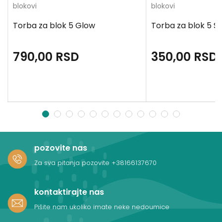
blokovi
blokovi
Torba za blok 5 Glow
Torba za blok 5 
790,00
RSD
350,00
RSD
1
2
3
4
5
6
7
8
9
10
11
12
pozovite nas
Za sva pitanja pozovite
+38166137670
kontaktirajte nas
Pišite nam ukoliko imate neke nedoumice