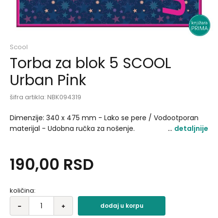
Scool
Torba za blok 5 SCOOL
Urban Pink
šifra artikla:
NBK094319
Dimenzije: 340 x 475 mm - Lako se pere / Vodootporan
materijal - Udobna ručka za nošenje.
detaljnije
190,00
RSD
količina:
dodaj u korpu