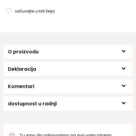
sačuvajte u listi želja
O proizvodu
Deklaracija
Komentari
dostupnost u radnji
Tu smo da odgovorimo na sva vaša pitanja.