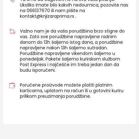
Ukoliko imate bilo kakvih nedoumica, pozovite nas
na 06
6137670
ili nam pišite na
kontakt@knjizaraprima.rs
.
Važno nam je da vaša porudžbina brzo stigne do
vas. Zato sve porudžbine napravljene radnim
danom do 13h šaljemo istog dana, a porudžbine
napravljene nakon 13h šaljemo sutradan.
Porudžbine napravljene vikendom šaljemo u
ponedeljak. Pakete šaljemo kurirskom službom
Post Express i najčešće im treba jedan dan da
budu isporučeni.
Poručene proizvode možete platiti platnim
karticama, uplatom na račun ili u gotovini kuriru
prilikom preuzimanja porudžbine.