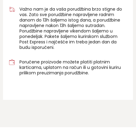
Važno nam je da vaša porudžbina brzo stigne do
vas. Zato sve porudžbine napravljene radnim
danom do 13h šaljemo istog dana, a porudžbine
napravljene nakon 13h šaljemo sutradan.
Porudžbine napravljene vikendom šaljemo u
ponedeljak. Pakete šaljemo kurirskom službom
Post Express i najčešće im treba jedan dan da
budu isporučeni.
Poručene proizvode možete platiti platnim
karticama, uplatom na račun ili u gotovini kuriru
prilikom preuzimanja porudžbine.