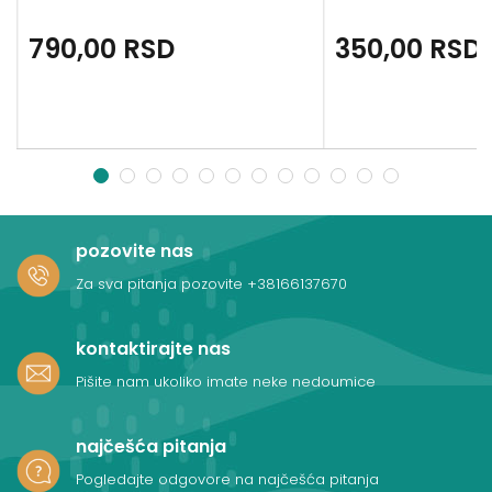
790,00
RSD
350,00
RSD
1
2
3
4
5
6
7
8
9
10
11
12
pozovite nas
Za sva pitanja pozovite
+38166137670
kontaktirajte nas
Pišite nam ukoliko imate neke nedoumice
najčešća pitanja
Pogledajte odgovore na najčešća pitanja