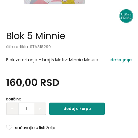
Blok 5 Minnie
šifra artikla:
STA318290
Blok za crtanje - broj 5 Motiv: Minnie Mouse.
detaljnije
160,00
RSD
količina:
dodaj u korpu
sačuvajte u listi želja