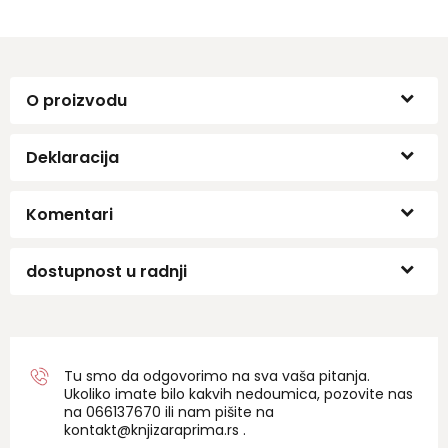
O proizvodu
Deklaracija
Komentari
dostupnost u radnji
Tu smo da odgovorimo na sva vaša pitanja.
Ukoliko imate bilo kakvih nedoumica, pozovite nas
na 06
6137670
ili nam pišite na
kontakt@knjizaraprima.rs
.