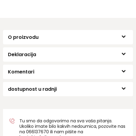
O proizvodu
Deklaracija
Komentari
dostupnost u radnji
Tu smo da odgovorimo na sva vaša pitanja.
Ukoliko imate bilo kakvih nedoumica, pozovite nas
na 06
6137670
ili nam pišite na