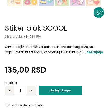
Stiker blok SCOOL
šifra artikla:
NBK083856
Samolepljivi blokčići za poruke interesantnog dizajna i
boja. Praktični za školu, kancelariju ili kućnu upotrebu..
detaljnije
135,00
RSD
količina:
dodaj u korpu
sačuvajte u listi želja