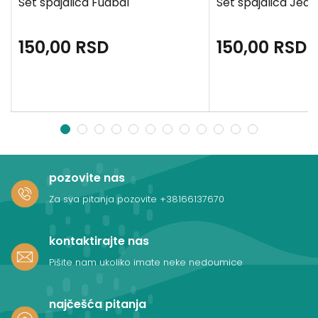
Set spajalica Fudbal
Set spajalica Jed
150,00
RSD
150,00
RSD
1
2
3
4
5
6
7
8
9
10
11
12
pozovite nas
Za sva pitanja pozovite
+38166137670
kontaktirajte nas
Pišite nam ukoliko imate neke nedoumice
najčešća pitanja