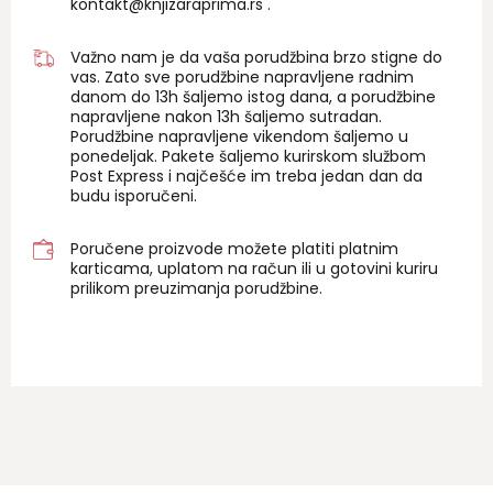
kontakt@knjizaraprima.rs
.
Važno nam je da vaša porudžbina brzo stigne do
vas. Zato sve porudžbine napravljene radnim
danom do 13h šaljemo istog dana, a porudžbine
napravljene nakon 13h šaljemo sutradan.
Porudžbine napravljene vikendom šaljemo u
ponedeljak. Pakete šaljemo kurirskom službom
Post Express i najčešće im treba jedan dan da
budu isporučeni.
Poručene proizvode možete platiti platnim
karticama, uplatom na račun ili u gotovini kuriru
prilikom preuzimanja porudžbine.